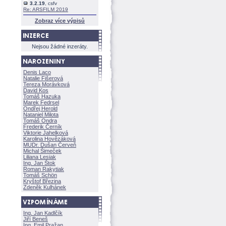
3.2.19
, csfv
Re: ARSFILM 2019
Zobraz více výpisů
Nejsou žádné inzeráty.
Denis Laco
Natalie Fišerov
Tereza Morávkov
David Kos
Tomáš Hazuka
Marek Fedrsel
Ondřej Herold
Nataniel Milota
Tomáš Ondra
Frederik Černík
Viktorie Jahelkov
Karolina Hovězákov
MUDr. Dušan Červeň
Michal Šimeček
Liliana Lesiak
Ing. Jan Štok
Roman Rakytiak
Tomáš Schön
Kryštof Březina
Zdeněk Kulhánek
Ing. Jan Kadlčík
Jiří Bene
Ing. Emil Pražan