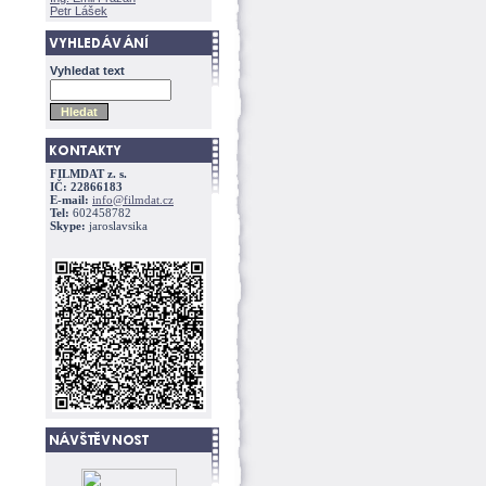
Petr Lášek
Vyhledat text
FILMDAT z. s.
IČ: 22866183
E-mail:
info@filmdat.cz
Tel:
602458782
Skype:
jaroslavsika