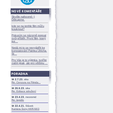
Skvěle nafocené:-)
Děkujeme.
kde se na tenhle film můžu
kouknout?
Pokusím se názorně popsat
svůj příběh. První film, který
jse
Nedá mi to se nevyjádřit ke
konstatování Patrika Ulricha.
St
Pro Vás je to výjimka, tvoříte
zatím jinak, ale pro většinu
2.7.23
, sika
Re: Cenzura na Filmda...
26.6.23
, sika
Re: Editace sdružení
23.4.23
, mesrsmid
Re: lepidlo
22.4.21
, Slávek
Kamera Sony HXR-NX3