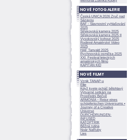
Memoriál Zdeňka Kopky
Česká UNICA 2026 Zruč nad
Sázavou
BAF - Slavnostní vyhlašování
2025
Střekovská kamera 2025
Střekovská kamera 2025 II
Vysokovský kohout 2025
Rodinné Amatérské Video
2025
HAF Tanvald 2025
Rychnovská osmička 2025
XXI. Festival leteckých
amatérských filmů
KAPITÁN KID
Vznik TANAP-u
Ellie
Když kvete pcháč bělohlavý
Výtvarné setkání na
Prostřední Bečvě
ARMONÍA – Reise eines
schöpferisch
en Universums •
Journey of a Creative
Universe
DURCHDRUNGEN
·
INFUSED
KATOPTRIK
Běžná rutina
Noár NaRuby
Lies