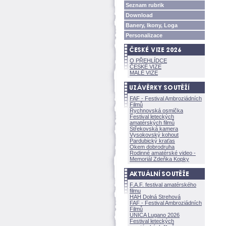
Seznam rubrik
Download
Banery, Ikony, Loga
Personalizace
O PŘEHLÍDCE
ČESKÉ VIZE
MALÉ VIZE
FAF - Festival Ambroziádních
Filmů
Rychnovská osmička
Festival leteckých
amatérských filmů
Střekovská kamera
Vysokovský kohout
Pardubický kraťas
Okem dobrodruha
Rodinné amatérské video -
Memoriál Zdeňka Kopky
F.A.F. festival amatérského
filmu
HAH Dolná Strehov
FAF - Festival Ambroziádních
Filmů
UNICA Lugano 2026
Festival leteckých