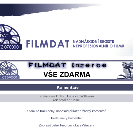
Komentáře
Komentáře k filmu: Lučická zaStavení
rok natočení: 2010
K tomuto filmu nebyl doposud přiřazen žádný komentář!
Přidat nový komentář
Zobrazit detail filmu Lučická zaStavení