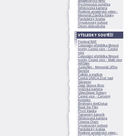
amatérských filmů
Rychnovská osmička
Střekovská kamera
Rodinné amatérské video -
Memoriál Zdeňka Kopky
Pardubický kraťas
Vysokovský kohout
Okem dobrodruha
Festival BAF
Celostátní přehlídka filmové
tvorby České vize - České
vize
Celostátní přehlídka filmové
tvorby České vize - Malé vize
ARSfilm
Juniorfilm - Memoriál Jiřího
Beneše
Folklór a tradície
Česká UNICA Zruč nad
Sázavou
Zlaté Slunce Brno
Vrážská kamera
VideoStage Svitavy
České vize - Červený
Kostelec
Brněnský AntiOskar
Book the Film
První klapka
Tatranský kamzík
Střekovská kamera
Cinema Open
Vysokovský kohout
Pardubický kraťas
Rodinné amatérské video -