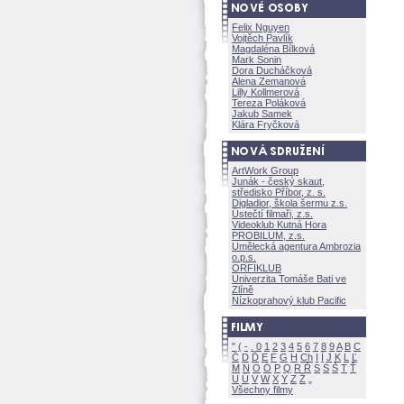
Felix Nguyen
Vojtěch Pavlík
Magdaléna Bílkov
Mark Sonin
Dora Ducháčkov
Alena Zemanov
Lilly Kollmerov
Tereza Polákov
Jakub Samek
Klára Fryčkov
ArtWork Group
Junák - český skaut,
středisko Příbor, z. s.
Digladior, škola šermu z.s.
Ústečtí filmaři, z.s.
Videoklub Kutná Hora
PROBILUM, z.s.
Umělecká agentura Ambrozia
o.p.s.
ORFIKLUB
Univerzita Tomáše Bati ve
Zlíně
Nízkoprahový klub Pacific
"
(
-
.
0
1
2
3
4
5
6
7
8
9
A
B
C
Č
D
Ď
E
F
G
H
Ch
I
Í
J
K
L
Ľ
M
N
O
Ó
P
Q
R
Ř
S
Ś
T
Ť
U
Ú
V
W
X
Y
Z
Všechny filmy