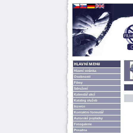
Hlavní stránka
Osobnosti
Filmy
Sdružení
Kalendář akcí
Katalog služeb
Inzerce
Kontaktní formulář
Autorské poplatky
Fotogalerie
Poradna