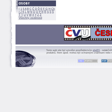
(
1
5
A
B
C
Č
D
Ď
E
F
G
H
Ch
I
J
K
L
M
N
Ó
O
P
R
Ř
S
Ś
Ť
T
U
V
W
X
Y
Z
Všechny osobnosti
Tento web site byl vytvořen prostřednictvím
phpRS
- redakční
produktů, firem apod. mohou být ochrannými známkami nebo r