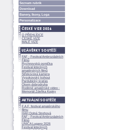
Seznam rubrik
Download
Banery, Ikony, Loga
Personalizace
O PŘEHLÍDCE
ČESKÉ VIZE
MALÉ VIZE
FAF - Festival Ambroziádních
Filmů
Rychnovská osmička
Festival leteckých
amatérských filmů
Střekovská kamera
Vysokovský kohout
Pardubický kraťas
Okem dobrodruha
Rodinné amatérské video -
Memoriál Zdeňka Kopky
F.A.F. festival amatérského
filmu
HAH Dolná Strehov
FAF - Festival Ambroziádních
Filmů
UNICA Lugano 2026
Festival leteckých