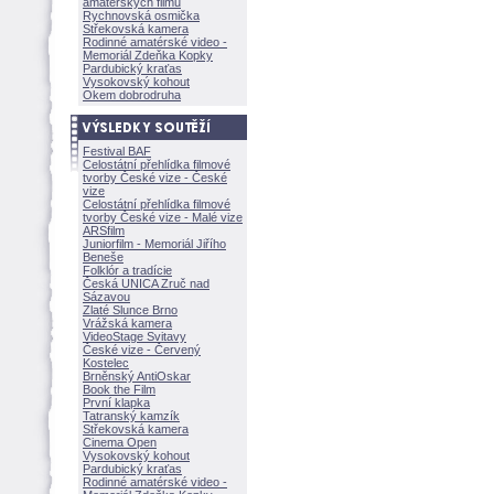
amatérských filmů
Rychnovská osmička
Střekovská kamera
Rodinné amatérské video -
Memoriál Zdeňka Kopky
Pardubický kraťas
Vysokovský kohout
Okem dobrodruha
Festival BAF
Celostátní přehlídka filmové
tvorby České vize - České
vize
Celostátní přehlídka filmové
tvorby České vize - Malé vize
ARSfilm
Juniorfilm - Memoriál Jiřího
Beneše
Folklór a tradície
Česká UNICA Zruč nad
Sázavou
Zlaté Slunce Brno
Vrážská kamera
VideoStage Svitavy
České vize - Červený
Kostelec
Brněnský AntiOskar
Book the Film
První klapka
Tatranský kamzík
Střekovská kamera
Cinema Open
Vysokovský kohout
Pardubický kraťas
Rodinné amatérské video -