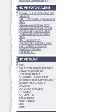
Memoriál Zdeňka Kopky
Česká UNICA 2026 Zruč nad
Sázavou
BAF - Slavnostní vyhlašování
2025
Střekovská kamera 2025
Střekovská kamera 2025 II
Vysokovský kohout 2025
Rodinné Amatérské Video
2025
HAF Tanvald 2025
Rychnovská osmička 2025
XXI. Festival leteckých
amatérských filmů
KAPITÁN KID
Ellie
Když kvete pcháč bělohlavý
Výtvarné setkání na
Prostřední Bečvě
ARMONÍA – Reise eines
schöpferisch
en Universums •
Journey of a Creative
Universe
DURCHDRUNGEN
·
INFUSED
KATOPTRIK
Běžná rutina
Noár NaRuby
Lies
Sprej