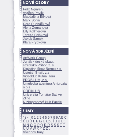
Felix Nguyen
Vojtěch Pavlík
Magdaléna Bílkov
Mark Sonin
Dora Ducháčkov
Alena Zemanov
Lilly Kollmerov
Tereza Polákov
Jakub Samek
Klára Fryčkov
ArtWork Group
Junák - český skaut,
středisko Příbor, z. s.
Digladior, škola šermu z.s.
Ústečtí filmaři, z.s.
Videoklub Kutná Hora
PROBILUM, z.s.
Umělecká agentura Ambrozia
o.p.s.
ORFIKLUB
Univerzita Tomáše Bati ve
Zlíně
Nízkoprahový klub Pacific
"
(
-
.
0
1
2
3
4
5
6
7
8
9
A
B
C
Č
D
Ď
E
F
G
H
Ch
I
Í
J
K
L
Ľ
M
N
O
Ó
P
Q
R
Ř
S
Ś
T
Ť
U
Ú
V
W
X
Y
Z
Všechny filmy