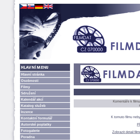
Hlavní stránka
Osobnosti
Filmy
Sdružení
Kalendář akcí
Komentáře k film
Katalog služeb
Inzerce
K tomuto filmu neb
Kontaktní formulář
Autorské poplatky
P
Fotogalerie
Zobrazit detail fi
Poradna