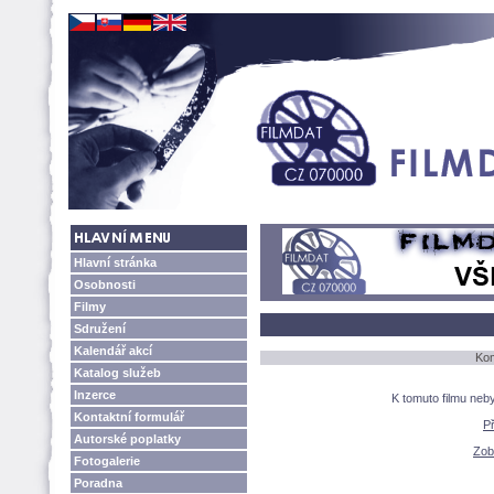
Hlavní stránka
Osobnosti
Filmy
Sdružení
Kalendář akcí
Kom
Katalog služeb
Inzerce
K tomuto filmu neb
Kontaktní formulář
P
Autorské poplatky
Zobr
Fotogalerie
Poradna