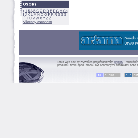
(
1
5
A
B
C
Č
D
Ď
E
F
G
H
Ch
I
J
K
L
M
N
Ó
O
P
R
Ř
S
Ś
Ť
T
U
V
W
X
Y
Z
Všechny osobnosti
Tento web site byl vytvořen prostřednictvím
phpRS
- redakční
produktů, firem apod. mohou být ochrannými známkami nebo r