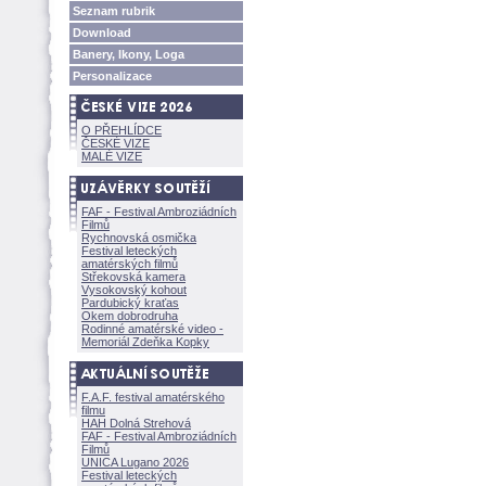
Seznam rubrik
Download
Banery, Ikony, Loga
Personalizace
O PŘEHLÍDCE
ČESKÉ VIZE
MALÉ VIZE
FAF - Festival Ambroziádních
Filmů
Rychnovská osmička
Festival leteckých
amatérských filmů
Střekovská kamera
Vysokovský kohout
Pardubický kraťas
Okem dobrodruha
Rodinné amatérské video -
Memoriál Zdeňka Kopky
F.A.F. festival amatérského
filmu
HAH Dolná Strehov
FAF - Festival Ambroziádních
Filmů
UNICA Lugano 2026
Festival leteckých