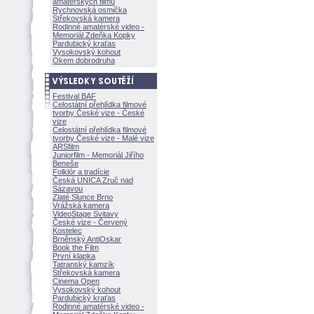
amatérských filmů
Rychnovská osmička
Střekovská kamera
Rodinné amatérské video -
Memoriál Zdeňka Kopky
Pardubický kraťas
Vysokovský kohout
Okem dobrodruha
Festival BAF
Celostátní přehlídka filmové
tvorby České vize - České
vize
Celostátní přehlídka filmové
tvorby České vize - Malé vize
ARSfilm
Juniorfilm - Memoriál Jiřího
Beneše
Folklór a tradície
Česká UNICA Zruč nad
Sázavou
Zlaté Slunce Brno
Vrážská kamera
VideoStage Svitavy
České vize - Červený
Kostelec
Brněnský AntiOskar
Book the Film
První klapka
Tatranský kamzík
Střekovská kamera
Cinema Open
Vysokovský kohout
Pardubický kraťas
Rodinné amatérské video -