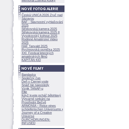
Memoriál Zdeňka Kopky
Česká UNICA 2026 Zruč nad
Sázavou
BAF - Slavnostní vyhlašování
2025
Střekovská kamera 2025
Střekovská kamera 2025 II
Vysokovský kohout 2025
Rodinné Amatérské Video
2025
HAF Tanvald 2025
Rychnovská osmička 2025
XXI. Festival leteckých
amatérských filmů
KAPITÁN KID
Bandaska
Společný čas
Deň v Čiernej vode
Snáď nie naposledy
Vznik TANAP-u
Ellie
Když kvete pcháč bělohlavý
Výtvarné setkání na
Prostřední Bečvě
ARMONÍA – Reise eines
schöpferisch
en Universums •
Journey of a Creative
Universe
DURCHDRUNGEN
·
INFUSED