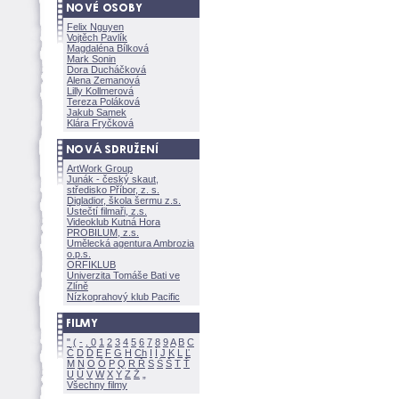
Felix Nguyen
Vojtěch Pavlík
Magdaléna Bílkov
Mark Sonin
Dora Ducháčkov
Alena Zemanov
Lilly Kollmerov
Tereza Polákov
Jakub Samek
Klára Fryčkov
ArtWork Group
Junák - český skaut,
středisko Příbor, z. s.
Digladior, škola šermu z.s.
Ústečtí filmaři, z.s.
Videoklub Kutná Hora
PROBILUM, z.s.
Umělecká agentura Ambrozia
o.p.s.
ORFIKLUB
Univerzita Tomáše Bati ve
Zlíně
Nízkoprahový klub Pacific
"
(
-
.
0
1
2
3
4
5
6
7
8
9
A
B
C
Č
D
Ď
E
F
G
H
Ch
I
Í
J
K
L
Ľ
M
N
O
Ó
P
Q
R
Ř
S
Ś
T
Ť
U
Ú
V
W
X
Y
Z
Všechny filmy