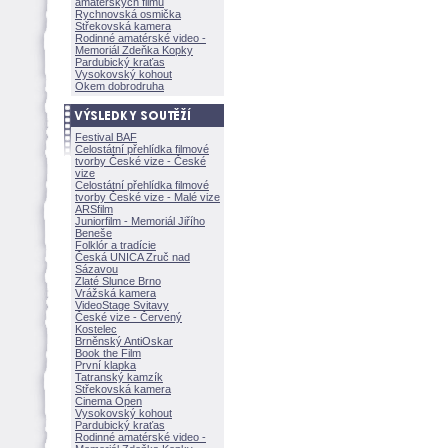
amatérských filmů
Rychnovská osmička
Střekovská kamera
Rodinné amatérské video -
Memoriál Zdeňka Kopky
Pardubický kraťas
Vysokovský kohout
Okem dobrodruha
Festival BAF
Celostátní přehlídka filmové
tvorby České vize - České
vize
Celostátní přehlídka filmové
tvorby České vize - Malé vize
ARSfilm
Juniorfilm - Memoriál Jiřího
Beneše
Folklór a tradície
Česká UNICA Zruč nad
Sázavou
Zlaté Slunce Brno
Vrážská kamera
VideoStage Svitavy
České vize - Červený
Kostelec
Brněnský AntiOskar
Book the Film
První klapka
Tatranský kamzík
Střekovská kamera
Cinema Open
Vysokovský kohout
Pardubický kraťas
Rodinné amatérské video -