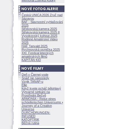
Memoriál Zdeňka Kopky
Česká UNICA 2026 Zruč nad
Sázavou
BAF - Slavnostní vyhlašování
2025
Střekovská kamera 2025
Střekovská kamera 2025 II
Vysokovský kohout 2025
Rodinné Amatérské Video
2025
HAF Tanvald 2025
Rychnovská osmička 2025
XXI. Festival leteckých
amatérských filmů
KAPITÁN KID
Deň v Čiernej vode
Snáď nie naposledy
Vznik TANAP-u
Ellie
Když kvete pcháč bělohlavý
Výtvarné setkání na
Prostřední Bečvě
ARMONÍA – Reise eines
schöpferisch
en Universums •
Journey of a Creative
Universe
DURCHDRUNGEN
·
INFUSED
KATOPTRIK
Běžná rutina