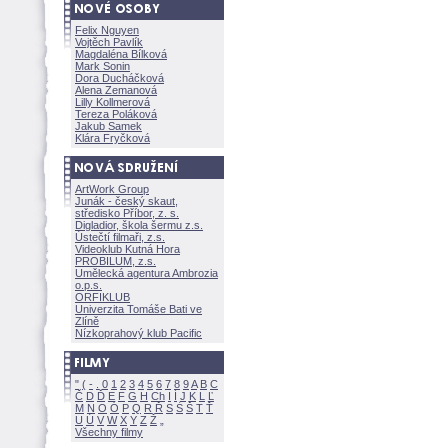
Felix Nguyen
Vojtěch Pavlík
Magdaléna Bílkov
Mark Sonin
Dora Ducháčkov
Alena Zemanov
Lilly Kollmerov
Tereza Polákov
Jakub Samek
Klára Fryčkov
ArtWork Group
Junák - český skaut,
středisko Příbor, z. s.
Digladior, škola šermu z.s.
Ústečtí filmaři, z.s.
Videoklub Kutná Hora
PROBILUM, z.s.
Umělecká agentura Ambrozia
o.p.s.
ORFIKLUB
Univerzita Tomáše Bati ve
Zlíně
Nízkoprahový klub Pacific
"
(
-
.
0
1
2
3
4
5
6
7
8
9
A
B
C
Č
D
Ď
E
F
G
H
Ch
I
Í
J
K
L
Ľ
M
N
O
Ó
P
Q
R
Ř
S
Ś
T
Ť
U
Ú
V
W
X
Y
Z
Všechny filmy