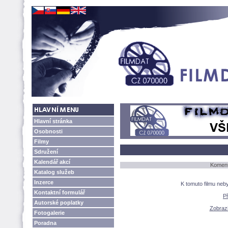
Hlavní stránka
Osobnosti
Filmy
Sdružení
Kalendář akcí
Komentá
Katalog služeb
Inzerce
K tomuto filmu neb
Kontaktní formulář
P
Autorské poplatky
Zobrazit
Fotogalerie
Poradna