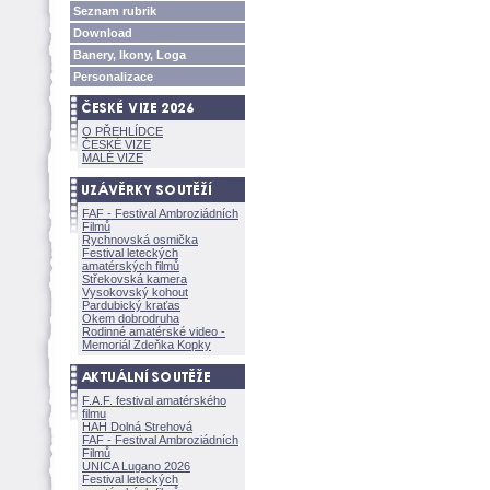
Seznam rubrik
Download
Banery, Ikony, Loga
Personalizace
O PŘEHLÍDCE
ČESKÉ VIZE
MALÉ VIZE
FAF - Festival Ambroziádních
Filmů
Rychnovská osmička
Festival leteckých
amatérských filmů
Střekovská kamera
Vysokovský kohout
Pardubický kraťas
Okem dobrodruha
Rodinné amatérské video -
Memoriál Zdeňka Kopky
F.A.F. festival amatérského
filmu
HAH Dolná Strehov
FAF - Festival Ambroziádních
Filmů
UNICA Lugano 2026
Festival leteckých