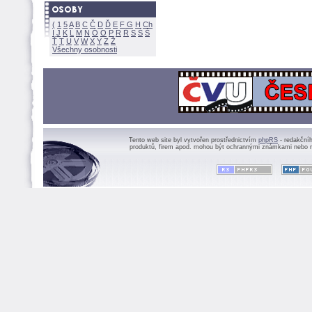
(
1
5
A
B
C
Č
D
Ď
E
F
G
H
Ch
I
J
K
L
M
N
Ó
O
P
R
Ř
S
Ś
Ť
T
U
V
W
X
Y
Z
Všechny osobnosti
Tento web site byl vytvořen prostřednictvím
phpRS
- redakční
produktů, firem apod. mohou být ochrannými známkami nebo r