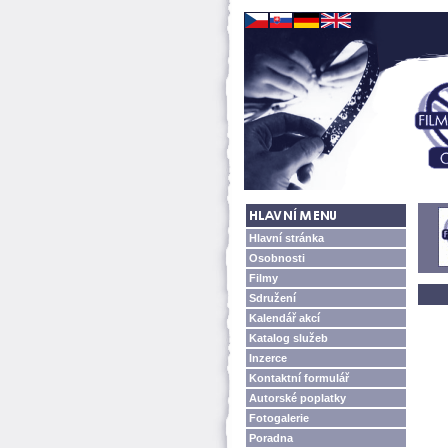
Hlavní stránka
Osobnosti
Filmy
Sdružení
Kalendář akcí
Katalog služeb
Inzerce
Kontaktní formulář
Autorské poplatky
Fotogalerie
Poradna