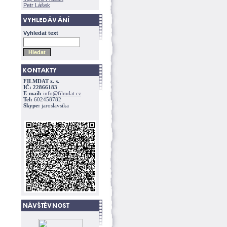
Petr Lášek
Vyhledat text
FILMDAT z. s.
IČ: 22866183
E-mail:
info@filmdat.cz
Tel:
602458782
Skype:
jaroslavsika