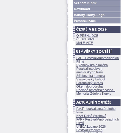
Seznam rubrik
Download
Banery, Ikony, Loga
Personalizace
O PŘEHLÍDCE
ČESKÉ VIZE
MALÉ VIZE
FAF - Festival Ambroziádních
Filmů
Rychnovská osmička
Festival leteckých
amatérských filmů
Střekovská kamera
Vysokovský kohout
Pardubický kraťas
Okem dobrodruha
Rodinné amatérské video -
Memoriál Zdeňka Kopky
F.A.F. festival amatérského
filmu
HAH Dolná Strehov
FAF - Festival Ambroziádních
Filmů
UNICA Lugano 2026
Festival leteckých