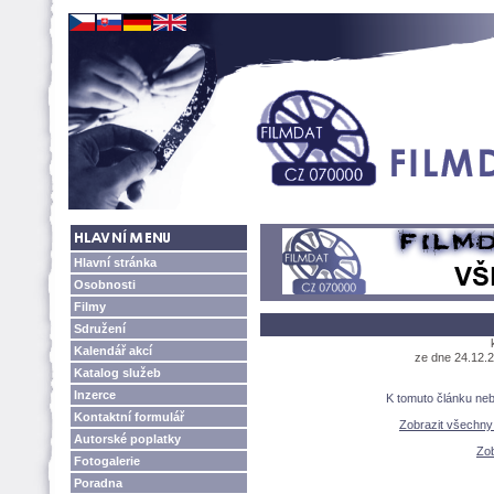
Hlavní stránka
Osobnosti
Filmy
Sdružení
Kalendář akcí
ze dne 24.12.2
Katalog služeb
Inzerce
K tomuto článku ne
Kontaktní formulář
Zobrazit všechn
Autorské poplatky
Zob
Fotogalerie
Poradna