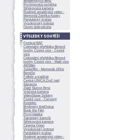
amatérských filmů
Rychnovská osmička
Střekovská kamera
Rodinné amatérské video -
Memoriál Zdeňka Kopky
Pardubický kraťas
Vysokovský kohout
Okem dobrodruha
Festival BAF
Celostátní přehlídka filmové
tvorby České vize - České
vize
Celostátní přehlídka filmové
tvorby České vize - Malé vize
ARSfilm
Juniorfilm - Memoriál Jiřího
Beneše
Folklór a tradície
Česká UNICA Zruč nad
Sázavou
Zlaté Slunce Brno
Vrážská kamera
VideoStage Svitavy
České vize - Červený
Kostelec
Brněnský AntiOskar
Book the Film
První klapka
Tatranský kamzík
Střekovská kamera
Cinema Open
Vysokovský kohout
Pardubický kraťas
Rodinné amatérské video -