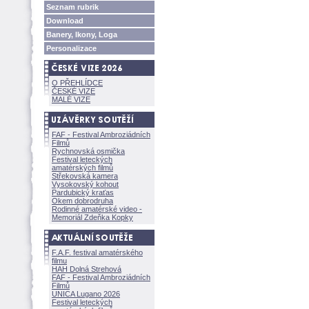
Seznam rubrik
Download
Banery, Ikony, Loga
Personalizace
O PŘEHLÍDCE
ČESKÉ VIZE
MALÉ VIZE
FAF - Festival Ambroziádních
Filmů
Rychnovská osmička
Festival leteckých
amatérských filmů
Střekovská kamera
Vysokovský kohout
Pardubický kraťas
Okem dobrodruha
Rodinné amatérské video -
Memoriál Zdeňka Kopky
F.A.F. festival amatérského
filmu
HAH Dolná Strehov
FAF - Festival Ambroziádních
Filmů
UNICA Lugano 2026
Festival leteckých