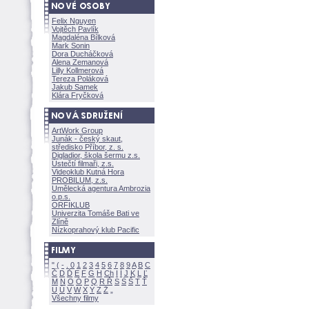
Felix Nguyen
Vojtěch Pavlík
Magdaléna Bílkov
Mark Sonin
Dora Ducháčkov
Alena Zemanov
Lilly Kollmerov
Tereza Polákov
Jakub Samek
Klára Fryčkov
ArtWork Group
Junák - český skaut,
středisko Příbor, z. s.
Digladior, škola šermu z.s.
Ústečtí filmaři, z.s.
Videoklub Kutná Hora
PROBILUM, z.s.
Umělecká agentura Ambrozia
o.p.s.
ORFIKLUB
Univerzita Tomáše Bati ve
Zlíně
Nízkoprahový klub Pacific
"
(
-
.
0
1
2
3
4
5
6
7
8
9
A
B
C
Č
D
Ď
E
F
G
H
Ch
I
Í
J
K
L
Ľ
M
N
O
Ó
P
Q
R
Ř
S
Ś
T
Ť
U
Ú
V
W
X
Y
Z
Všechny filmy