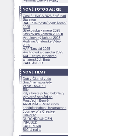
Memoriál Zdeňka Kopky
Česká UNICA 2026 Zruč nad
Sázavou
BAF - Slavnostní vyhlašování
2025
Střekovská kamera 2025
Střekovská kamera 2025 II
Vysokovský kohout 2025
Rodinné Amatérské Video
2025
HAF Tanvald 2025
Rychnovská osmička 2025
XXI. Festival leteckých
amatérských filmů
KAPITÁN KID
Deň v Čiernej vode
Snáď nie naposledy
Vznik TANAP-u
Ellie
Když kvete pcháč bělohlavý
Výtvarné setkání na
Prostřední Bečvě
ARMONÍA – Reise eines
schöpferisch
en Universums •
Journey of a Creative
Universe
DURCHDRUNGEN
·
INFUSED
KATOPTRIK
Běžná rutina