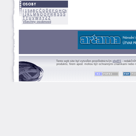
(
1
5
A
B
C
Č
D
Ď
E
F
G
H
Ch
I
J
K
L
M
N
Ó
O
P
R
Ř
S
Ś
Ť
T
U
V
W
X
Y
Z
Všechny osobnosti
Tento web site byl vytvořen prostřednictvím
phpRS
- redakční
produktů, firem apod. mohou být ochrannými známkami nebo r