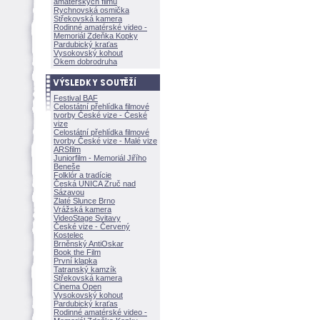
amatérských filmů
Rychnovská osmička
Střekovská kamera
Rodinné amatérské video -
Memoriál Zdeňka Kopky
Pardubický kraťas
Vysokovský kohout
Okem dobrodruha
Festival BAF
Celostátní přehlídka filmové
tvorby České vize - České
vize
Celostátní přehlídka filmové
tvorby České vize - Malé vize
ARSfilm
Juniorfilm - Memoriál Jiřího
Beneše
Folklór a tradície
Česká UNICA Zruč nad
Sázavou
Zlaté Slunce Brno
Vrážská kamera
VideoStage Svitavy
České vize - Červený
Kostelec
Brněnský AntiOskar
Book the Film
První klapka
Tatranský kamzík
Střekovská kamera
Cinema Open
Vysokovský kohout
Pardubický kraťas
Rodinné amatérské video -