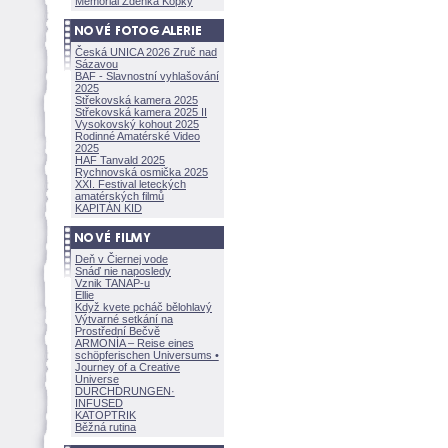
Memoriál Zdeňka Kopky
Česká UNICA 2026 Zruč nad
Sázavou
BAF - Slavnostní vyhlašování
2025
Střekovská kamera 2025
Střekovská kamera 2025 II
Vysokovský kohout 2025
Rodinné Amatérské Video
2025
HAF Tanvald 2025
Rychnovská osmička 2025
XXI. Festival leteckých
amatérských filmů
KAPITÁN KID
Deň v Čiernej vode
Snáď nie naposledy
Vznik TANAP-u
Ellie
Když kvete pcháč bělohlavý
Výtvarné setkání na
Prostřední Bečvě
ARMONÍA – Reise eines
schöpferisch
en Universums •
Journey of a Creative
Universe
DURCHDRUNGEN
·
INFUSED
KATOPTRIK
Běžná rutina