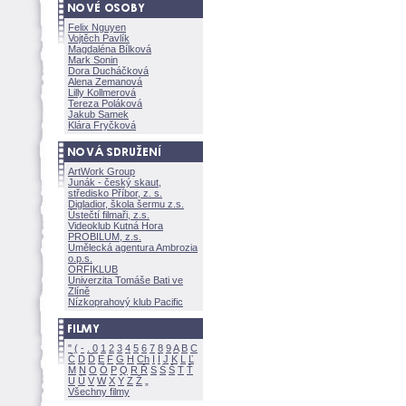
Felix Nguyen
Vojtěch Pavlík
Magdaléna Bílkov
Mark Sonin
Dora Ducháčkov
Alena Zemanov
Lilly Kollmerov
Tereza Polákov
Jakub Samek
Klára Fryčkov
ArtWork Group
Junák - český skaut,
středisko Příbor, z. s.
Digladior, škola šermu z.s.
Ústečtí filmaři, z.s.
Videoklub Kutná Hora
PROBILUM, z.s.
Umělecká agentura Ambrozia
o.p.s.
ORFIKLUB
Univerzita Tomáše Bati ve
Zlíně
Nízkoprahový klub Pacific
"
(
-
.
0
1
2
3
4
5
6
7
8
9
A
B
C
Č
D
Ď
E
F
G
H
Ch
I
Í
J
K
L
Ľ
M
N
O
Ó
P
Q
R
Ř
S
Ś
T
Ť
U
Ú
V
W
X
Y
Z
Všechny filmy