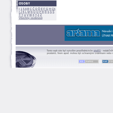
(
1
5
A
B
C
Č
D
Ď
E
F
G
H
Ch
I
J
K
L
M
N
Ó
O
P
R
Ř
S
Ś
Ť
T
U
V
W
X
Y
Z
Všechny osobnosti
Tento web site byl vytvořen prostřednictvím
phpRS
- redakční
produktů, firem apod. mohou být ochrannými známkami nebo r