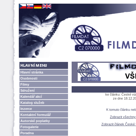
Hlavní stránka
Osobnosti
Filmy
Sdružení
ke článku: České viz
Kalendář akcí
ze dne 18.12.20
Katalog služeb
Inzerce
K tomuto článku ne
Kontaktní formulář
Zobrazit všechn
Autorské poplatky
Zobrazit článek České v
Fotogalerie
Poradna