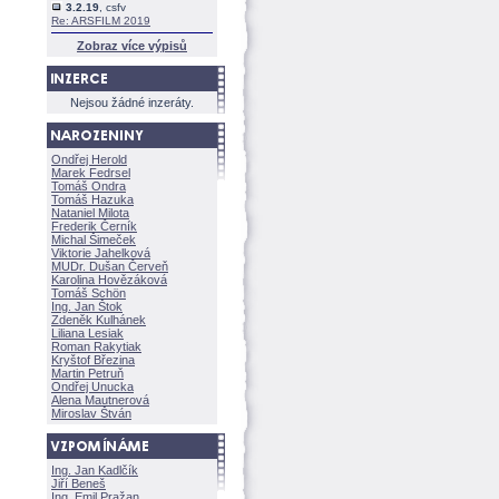
3.2.19
, csfv
Re: ARSFILM 2019
Zobraz více výpisů
Nejsou žádné inzeráty.
Ondřej Herold
Marek Fedrsel
Tomáš Ondra
Tomáš Hazuka
Nataniel Milota
Frederik Černík
Michal Šimeček
Viktorie Jahelkov
MUDr. Dušan Červeň
Karolina Hovězákov
Tomáš Schön
Ing. Jan Štok
Zdeněk Kulhánek
Liliana Lesiak
Roman Rakytiak
Kryštof Březina
Martin Petruň
Ondřej Unucka
Alena Mautnerov
Miroslav Štván
Ing. Jan Kadlčík
Jiří Bene
Ing. Emil Pražan