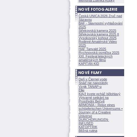
Memoriál Zdeňka Kopky
Česká UNICA 2026 Zruč nad
Sázavou
BAF - Slavnostní vyhlašování
2025
Střekovská kamera 2025
Střekovská kamera 2025 II
Vysokovský kohout 2025
Rodinné Amatérské Video
2025
HAF Tanvald 2025
Rychnovská osmička 2025
XXI. Festival leteckých
amatérských filmů
KAPITÁN KID
Deň v Čiernej vode
Snáď nie naposledy
Vznik TANAP-u
Ellie
Když kvete pcháč bělohlavý
Výtvarné setkání na
Prostřední Bečvě
ARMONÍA – Reise eines
schöpferisch
en Universums •
Journey of a Creative
Universe
DURCHDRUNGEN
·
INFUSED
KATOPTRIK
Běžná rutina