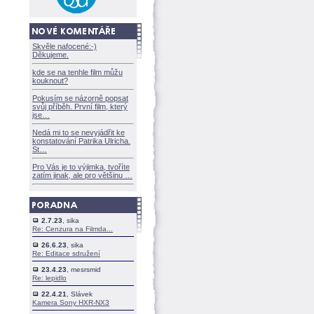
Skvěle nafocené:-)
Děkujeme.
kde se na tenhle film můžu
kouknout?
Pokusím se názorně popsat
svůj příběh. První film, který
jse
Nedá mi to se nevyjádřit ke
konstatování Patrika Ulricha.
St
Pro Vás je to výjimka, tvoříte
zatím jinak, ale pro většinu
2.7.23
, sika
Re: Cenzura na Filmda...
26.6.23
, sika
Re: Editace sdružení
23.4.23
, mesrsmid
Re: lepidlo
22.4.21
, Slávek
Kamera Sony HXR-NX3