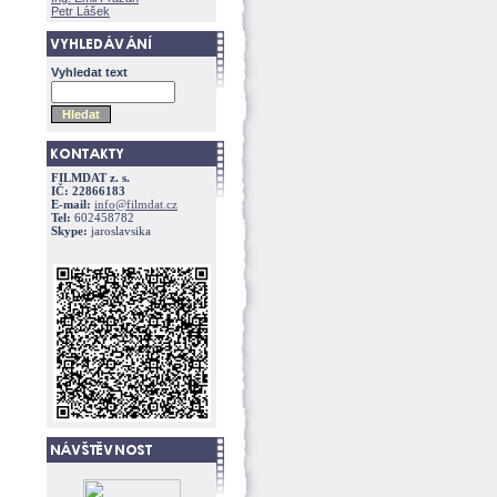
Petr Lášek
Vyhledat text
FILMDAT z. s.
IČ: 22866183
E-mail:
info@filmdat.cz
Tel:
602458782
Skype:
jaroslavsika