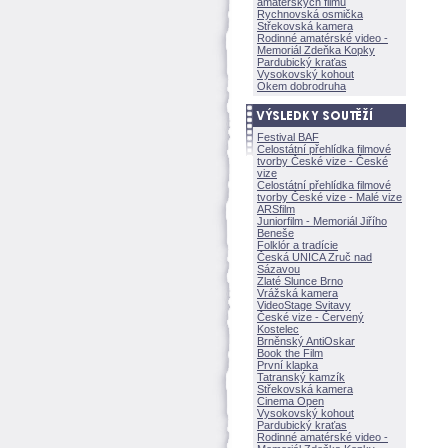
amatérských filmů
Rychnovská osmička
Střekovská kamera
Rodinné amatérské video -
Memoriál Zdeňka Kopky
Pardubický kraťas
Vysokovský kohout
Okem dobrodruha
Festival BAF
Celostátní přehlídka filmové
tvorby České vize - České
vize
Celostátní přehlídka filmové
tvorby České vize - Malé vize
ARSfilm
Juniorfilm - Memoriál Jiřího
Beneše
Folklór a tradície
Česká UNICA Zruč nad
Sázavou
Zlaté Slunce Brno
Vrážská kamera
VideoStage Svitavy
České vize - Červený
Kostelec
Brněnský AntiOskar
Book the Film
První klapka
Tatranský kamzík
Střekovská kamera
Cinema Open
Vysokovský kohout
Pardubický kraťas
Rodinné amatérské video -