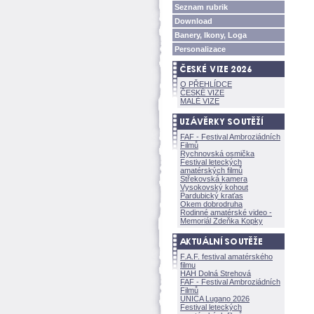
Seznam rubrik
Download
Banery, Ikony, Loga
Personalizace
O PŘEHLÍDCE
ČESKÉ VIZE
MALÉ VIZE
FAF - Festival Ambroziádních
Filmů
Rychnovská osmička
Festival leteckých
amatérských filmů
Střekovská kamera
Vysokovský kohout
Pardubický kraťas
Okem dobrodruha
Rodinné amatérské video -
Memoriál Zdeňka Kopky
F.A.F. festival amatérského
filmu
HAH Dolná Strehov
FAF - Festival Ambroziádních
Filmů
UNICA Lugano 2026
Festival leteckých