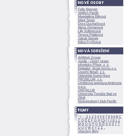
Felix Nguyen
Vojtěch Pavlík
Magdaléna Bílkov
Mark Sonin
Dora Ducháčkov
Alena Zemanov
Lilly Kollmerov
Tereza Polákov
Jakub Samek
Klára Fryčkov
ArtWork Group
Junák - český skaut,
středisko Příbor, z. s.
Digladior, škola šermu z.s.
Ústečtí filmaři, z.s.
Videoklub Kutná Hora
PROBILUM, z.s.
Umělecká agentura Ambrozia
o.p.s.
ORFIKLUB
Univerzita Tomáše Bati ve
Zlíně
Nízkoprahový klub Pacific
"
(
-
.
0
1
2
3
4
5
6
7
8
9
A
B
C
Č
D
Ď
E
F
G
H
Ch
I
Í
J
K
L
Ľ
M
N
O
Ó
P
Q
R
Ř
S
Ś
T
Ť
U
Ú
V
W
X
Y
Z
Všechny filmy