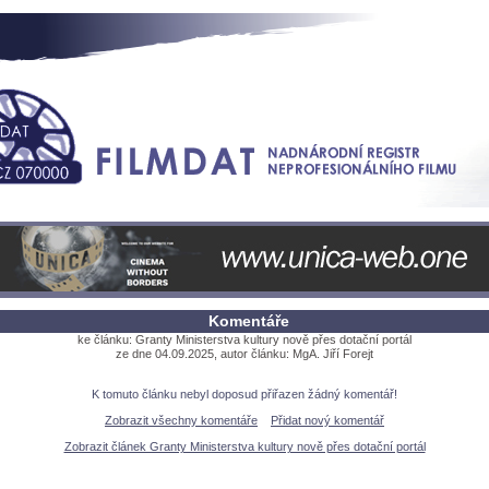
Komentáře
ke článku: Granty Ministerstva kultury nově přes dotační portál
ze dne 04.09.2025, autor článku: MgA. Jiří Forejt
K tomuto článku nebyl doposud přiřazen žádný komentář!
Zobrazit všechny komentáře
Přidat nový komentář
Zobrazit článek Granty Ministerstva kultury nově přes dotační portál