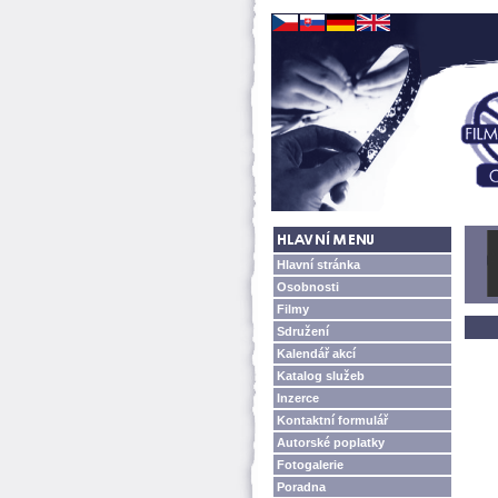
Hlavní stránka
Osobnosti
Filmy
Sdružení
Kalendář akcí
Katalog služeb
Inzerce
Kontaktní formulář
Autorské poplatky
Fotogalerie
Poradna