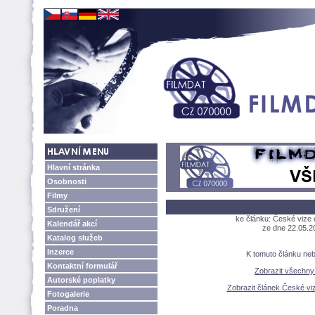
Hlavní stránka
Osobnosti
Filmy
Sdružení
ke článku: České vize o
Kalendář akcí
ze dne 22.05.2
Katalog služeb
Inzerce
K tomuto článku ne
Kontaktní formulář
Zobrazit všechn
Autorské poplatky
Zobrazit článek České viz
Fotogalerie
Poradna