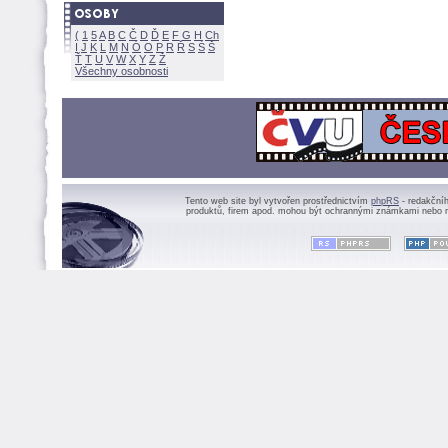
(
1
5
A
B
C
Č
D
Ď
E
F
G
H
Ch
I
J
K
L
M
N
Ó
O
P
R
Ř
S
Ś
Ť
T
U
V
W
X
Y
Z
Všechny osobnosti
Tento web site byl vytvořen prostřednictvím
phpRS
- redakční
produktů, firem apod. mohou být ochrannými známkami nebo r