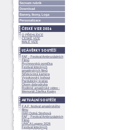
Seznam rubrik
Download
Banery, Ikony, Loga
Personalizace
O PŘEHLÍDCE
ČESKÉ VIZE
MALÉ VIZE
FAF - Festival Ambroziádních
Filmů
Rychnovská osmička
Festival leteckých
amatérských filmů
Střekovská kamera
Vysokovský kohout
Pardubický kraťas
Okem dobrodruha
Rodinné amatérské video -
Memoriál Zdeňka Kopky
F.A.F. festival amatérského
filmu
HAH Dolná Strehov
FAF - Festival Ambroziádních
Filmů
UNICA Lugano 2026
Festival leteckých