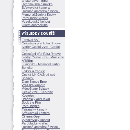
amatérských filmů
Rychnovská osmička
Střekovská kamera
Rodinné amatérské video -
Memoriál Zdeňka Kopky
Pardubický kraťas
Vysokovský kohout
Okem dobrodruha
Festival BAF
Celostátní přehlídka filmové
tvorby České vize - České
vize
Celostátní přehlídka filmové
tvorby České vize - Malé vize
ARSfilm
Juniorfilm - Memoriál Jiřího
Beneše
Folklór a tradície
Česká UNICA Zruč nad
Sázavou
Zlaté Slunce Brno
Vrážská kamera
VideoStage Svitavy
České vize - Červený
Kostelec
Brněnský AntiOskar
Book the Film
První klapka
Tatranský kamzík
Střekovská kamera
Cinema Open
Vysokovský kohout
Pardubický kraťas
Rodinné amatérské video -