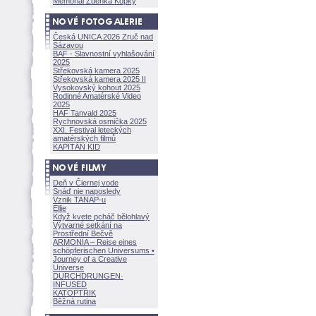
Memoriál Zdeňka Kopky
Česká UNICA 2026 Zruč nad
Sázavou
BAF - Slavnostní vyhlašování
2025
Střekovská kamera 2025
Střekovská kamera 2025 II
Vysokovský kohout 2025
Rodinné Amatérské Video
2025
HAF Tanvald 2025
Rychnovská osmička 2025
XXI. Festival leteckých
amatérských filmů
KAPITÁN KID
Deň v Čiernej vode
Snáď nie naposledy
Vznik TANAP-u
Ellie
Když kvete pcháč bělohlavý
Výtvarné setkání na
Prostřední Bečvě
ARMONÍA – Reise eines
schöpferisch
en Universums •
Journey of a Creative
Universe
DURCHDRUNGEN
·
INFUSED
KATOPTRIK
Běžná rutina