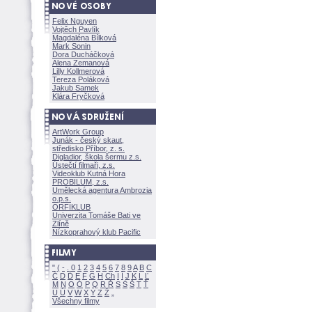
Felix Nguyen
Vojtěch Pavlík
Magdaléna Bílkov
Mark Sonin
Dora Ducháčkov
Alena Zemanov
Lilly Kollmerov
Tereza Polákov
Jakub Samek
Klára Fryčkov
ArtWork Group
Junák - český skaut,
středisko Příbor, z. s.
Digladior, škola šermu z.s.
Ústečtí filmaři, z.s.
Videoklub Kutná Hora
PROBILUM, z.s.
Umělecká agentura Ambrozia
o.p.s.
ORFIKLUB
Univerzita Tomáše Bati ve
Zlíně
Nízkoprahový klub Pacific
"
(
-
.
0
1
2
3
4
5
6
7
8
9
A
B
C
Č
D
Ď
E
F
G
H
Ch
I
Í
J
K
L
Ľ
M
N
O
Ó
P
Q
R
Ř
S
Ś
T
Ť
U
Ú
V
W
X
Y
Z
Všechny filmy