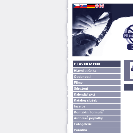
Hlavní stránka
Osobnosti
Filmy
Sdružení
Kalendář akcí
Katalog služeb
Inzerce
Kontaktní formulář
Autorské poplatky
Fotogalerie
Poradna