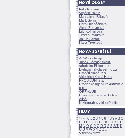
Felix Nguyen
Vojtěch Pavlík
Magdaléna Bílkov
Mark Sonin
Dora Ducháčkov
Alena Zemanov
Lilly Kollmerov
Tereza Polákov
Jakub Samek
Klára Fryčkov
ArtWork Group
Junák - český skaut,
středisko Příbor, z. s.
Digladior, škola šermu z.s.
Ústečtí filmaři, z.s.
Videoklub Kutná Hora
PROBILUM, z.s.
Umělecká agentura Ambrozia
o.p.s.
ORFIKLUB
Univerzita Tomáše Bati ve
Zlíně
Nízkoprahový klub Pacific
"
(
-
.
0
1
2
3
4
5
6
7
8
9
A
B
C
Č
D
Ď
E
F
G
H
Ch
I
Í
J
K
L
Ľ
M
N
O
Ó
P
Q
R
Ř
S
Ś
T
Ť
U
Ú
V
W
X
Y
Z
Všechny filmy