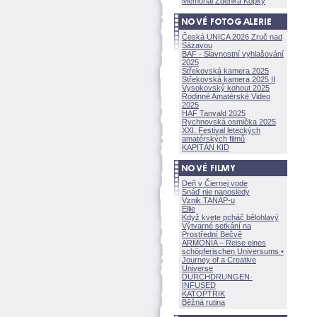
Memoriál Zdeňka Kopky
Česká UNICA 2026 Zruč nad
Sázavou
BAF - Slavnostní vyhlašování
2025
Střekovská kamera 2025
Střekovská kamera 2025 II
Vysokovský kohout 2025
Rodinné Amatérské Video
2025
HAF Tanvald 2025
Rychnovská osmička 2025
XXI. Festival leteckých
amatérských filmů
KAPITÁN KID
Deň v Čiernej vode
Snáď nie naposledy
Vznik TANAP-u
Ellie
Když kvete pcháč bělohlavý
Výtvarné setkání na
Prostřední Bečvě
ARMONÍA – Reise eines
schöpferisch
en Universums •
Journey of a Creative
Universe
DURCHDRUNGEN
·
INFUSED
KATOPTRIK
Běžná rutina