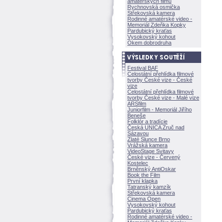
amatérských filmů
Rychnovská osmička
Střekovská kamera
Rodinné amatérské video -
Memoriál Zdeňka Kopky
Pardubický kraťas
Vysokovský kohout
Okem dobrodruha
Festival BAF
Celostátní přehlídka filmové
tvorby České vize - České
vize
Celostátní přehlídka filmové
tvorby České vize - Malé vize
ARSfilm
Juniorfilm - Memoriál Jiřího
Beneše
Folklór a tradície
Česká UNICA Zruč nad
Sázavou
Zlaté Slunce Brno
Vrážská kamera
VideoStage Svitavy
České vize - Červený
Kostelec
Brněnský AntiOskar
Book the Film
První klapka
Tatranský kamzík
Střekovská kamera
Cinema Open
Vysokovský kohout
Pardubický kraťas
Rodinné amatérské video -