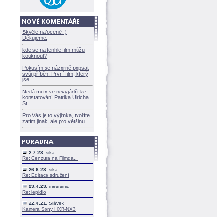
Skvěle nafocené:-)
Děkujeme.
kde se na tenhle film můžu
kouknout?
Pokusím se názorně popsat
svůj příběh. První film, který
jse
Nedá mi to se nevyjádřit ke
konstatování Patrika Ulricha.
St
Pro Vás je to výjimka, tvoříte
zatím jinak, ale pro většinu
2.7.23
, sika
Re: Cenzura na Filmda...
26.6.23
, sika
Re: Editace sdružení
23.4.23
, mesrsmid
Re: lepidlo
22.4.21
, Slávek
Kamera Sony HXR-NX3