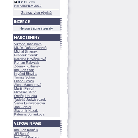
3.2.19
, csfv
Re: ARSFILM 2019
Zobraz více výpisů
Nejsou žádné inzeráty.
Viktorie Jahelkov
MUDr. Dušan Červeň
Michal Šimeček
Frederik Černík
Karolina Hovězákov
Roman Rakytiak
Zdeněk Kulhánek
Ing. Jan Štok
Kryštof Březina
Tomáš Schön
Liliana Lesiak
Alena Mautnerov
Martin Petruň
Miroslav Štván
Ondřej Unucka
Tadeáš Jadwiszczok
rka Leinweberov
Jan Geisler
Slavomír Kozák
Kateřina Buriánkov
Ing. Jan Kadlčík
Jiří Bene
Ing. Emil Pražan