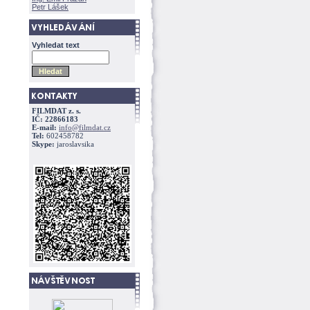
Petr Lášek
Vyhledat text
FILMDAT z. s.
IČ: 22866183
E-mail:
info@filmdat.cz
Tel:
602458782
Skype:
jaroslavsika