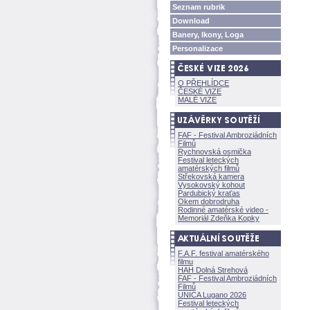
Seznam rubrik
Download
Banery, Ikony, Loga
Personalizace
O PŘEHLÍDCE
ČESKÉ VIZE
MALÉ VIZE
FAF - Festival Ambroziádních
Filmů
Rychnovská osmička
Festival leteckých
amatérských filmů
Střekovská kamera
Vysokovský kohout
Pardubický kraťas
Okem dobrodruha
Rodinné amatérské video -
Memoriál Zdeňka Kopky
F.A.F. festival amatérského
filmu
HAH Dolná Strehov
FAF - Festival Ambroziádních
Filmů
UNICA Lugano 2026
Festival leteckých