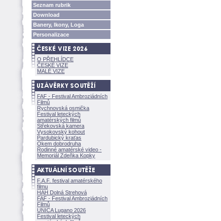
Seznam rubrik
Download
Banery, Ikony, Loga
Personalizace
O PŘEHLÍDCE
ČESKÉ VIZE
MALÉ VIZE
FAF - Festival Ambroziádních
Filmů
Rychnovská osmička
Festival leteckých
amatérských filmů
Střekovská kamera
Vysokovský kohout
Pardubický kraťas
Okem dobrodruha
Rodinné amatérské video -
Memoriál Zdeňka Kopky
F.A.F. festival amatérského
filmu
HAH Dolná Strehov
FAF - Festival Ambroziádních
Filmů
UNICA Lugano 2026
Festival leteckých