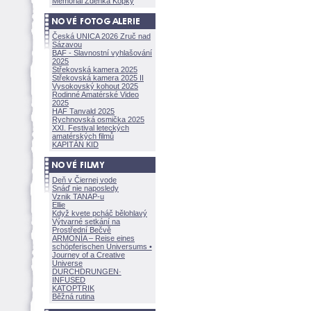
Memoriál Zdeňka Kopky
Česká UNICA 2026 Zruč nad
Sázavou
BAF - Slavnostní vyhlašování
2025
Střekovská kamera 2025
Střekovská kamera 2025 II
Vysokovský kohout 2025
Rodinné Amatérské Video
2025
HAF Tanvald 2025
Rychnovská osmička 2025
XXI. Festival leteckých
amatérských filmů
KAPITÁN KID
Deň v Čiernej vode
Snáď nie naposledy
Vznik TANAP-u
Ellie
Když kvete pcháč bělohlavý
Výtvarné setkání na
Prostřední Bečvě
ARMONÍA – Reise eines
schöpferisch
en Universums •
Journey of a Creative
Universe
DURCHDRUNGEN
·
INFUSED
KATOPTRIK
Běžná rutina