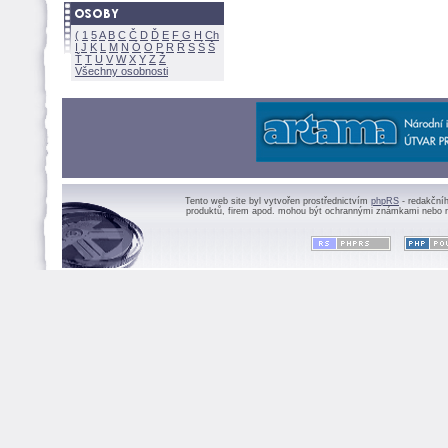
(
1
5
A
B
C
Č
D
Ď
E
F
G
H
Ch
I
J
K
L
M
N
Ó
O
P
R
Ř
S
Ś
Ť
T
U
V
W
X
Y
Z
Všechny osobnosti
Tento web site byl vytvořen prostřednictvím
phpRS
- redakční
produktů, firem apod. mohou být ochrannými známkami nebo r