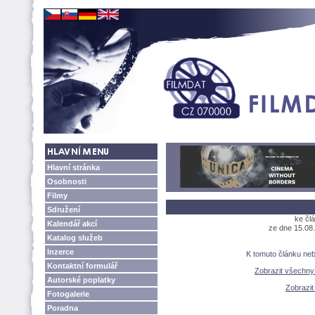
Hlavní stránka
Osobnosti
Filmy
Sdružení
ke čl
Kalendář akcí
ze dne 15.08.
Katalog služeb
Inzerce
K tomuto článku ne
Kontaktní formulář
Zobrazit všechn
Autorské poplatky
Zobrazit
Fotogalerie
Poradna