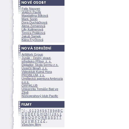
Felix Nguyen
Vojtěch Pavlík
Magdaléna Bílkov
Mark Sonin
Dora Ducháčkov
Alena Zemanov
Lilly Kollmerov
Tereza Polákov
Jakub Samek
Klára Fryčkov
ArtWork Group
Junák - český skaut,
středisko Příbor, z. s.
Digladior, škola šermu z.s.
Ústečtí filmaři, z.s.
Videoklub Kutná Hora
PROBILUM, z.s.
Umělecká agentura Ambrozia
o.p.s.
ORFIKLUB
Univerzita Tomáše Bati ve
Zlíně
Nízkoprahový klub Pacific
"
(
-
.
0
1
2
3
4
5
6
7
8
9
A
B
C
Č
D
Ď
E
F
G
H
Ch
I
Í
J
K
L
Ľ
M
N
O
Ó
P
Q
R
Ř
S
Ś
T
Ť
U
Ú
V
W
X
Y
Z
Všechny filmy