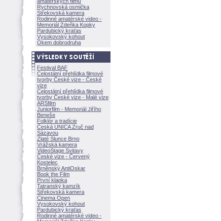
amatérských filmů
Rychnovská osmička
Střekovská kamera
Rodinné amatérské video -
Memoriál Zdeňka Kopky
Pardubický kraťas
Vysokovský kohout
Okem dobrodruha
Festival BAF
Celostátní přehlídka filmové
tvorby České vize - České
vize
Celostátní přehlídka filmové
tvorby České vize - Malé vize
ARSfilm
Juniorfilm - Memoriál Jiřího
Beneše
Folklór a tradície
Česká UNICA Zruč nad
Sázavou
Zlaté Slunce Brno
Vrážská kamera
VideoStage Svitavy
České vize - Červený
Kostelec
Brněnský AntiOskar
Book the Film
První klapka
Tatranský kamzík
Střekovská kamera
Cinema Open
Vysokovský kohout
Pardubický kraťas
Rodinné amatérské video -