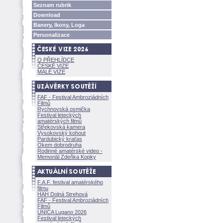
Seznam rubrik
Download
Banery, Ikony, Loga
Personalizace
O PŘEHLÍDCE
ČESKÉ VIZE
MALÉ VIZE
FAF - Festival Ambroziádních
Filmů
Rychnovská osmička
Festival leteckých
amatérských filmů
Střekovská kamera
Vysokovský kohout
Pardubický kraťas
Okem dobrodruha
Rodinné amatérské video -
Memoriál Zdeňka Kopky
F.A.F. festival amatérského
filmu
HAH Dolná Strehov
FAF - Festival Ambroziádních
Filmů
UNICA Lugano 2026
Festival leteckých