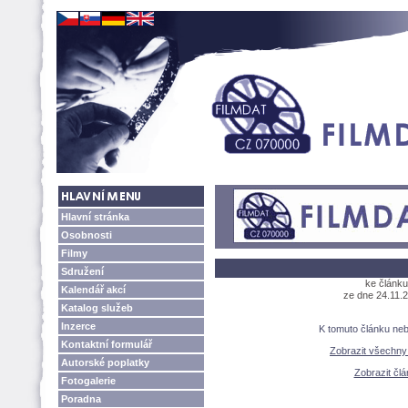
Hlavní stránka
Osobnosti
Filmy
Sdružení
ke článku
Kalendář akcí
ze dne 24.11.2
Katalog služeb
Inzerce
K tomuto článku ne
Kontaktní formulář
Zobrazit všechn
Autorské poplatky
Zobrazit člá
Fotogalerie
Poradna