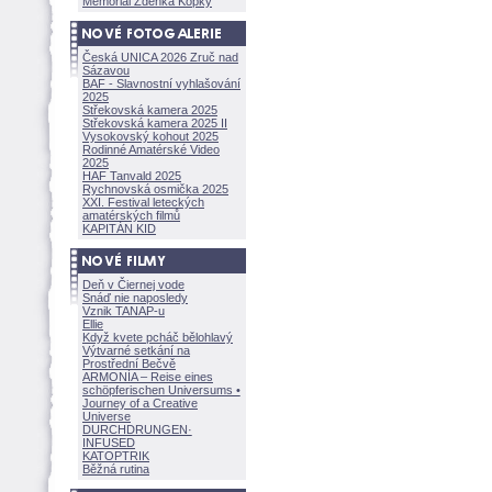
Memoriál Zdeňka Kopky
Česká UNICA 2026 Zruč nad
Sázavou
BAF - Slavnostní vyhlašování
2025
Střekovská kamera 2025
Střekovská kamera 2025 II
Vysokovský kohout 2025
Rodinné Amatérské Video
2025
HAF Tanvald 2025
Rychnovská osmička 2025
XXI. Festival leteckých
amatérských filmů
KAPITÁN KID
Deň v Čiernej vode
Snáď nie naposledy
Vznik TANAP-u
Ellie
Když kvete pcháč bělohlavý
Výtvarné setkání na
Prostřední Bečvě
ARMONÍA – Reise eines
schöpferisch
en Universums •
Journey of a Creative
Universe
DURCHDRUNGEN
·
INFUSED
KATOPTRIK
Běžná rutina