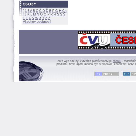
(
1
5
A
B
C
Č
D
Ď
E
F
G
H
Ch
I
J
K
L
M
N
Ó
O
P
R
Ř
S
Ś
Ť
T
U
V
W
X
Y
Z
Všechny osobnosti
Tento web site byl vytvořen prostřednictvím
phpRS
- redakční
produktů, firem apod. mohou být ochrannými známkami nebo r