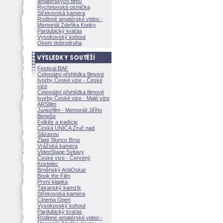
amatérských filmů
Rychnovská osmička
Střekovská kamera
Rodinné amatérské video -
Memoriál Zdeňka Kopky
Pardubický kraťas
Vysokovský kohout
Okem dobrodruha
Festival BAF
Celostátní přehlídka filmové
tvorby České vize - České
vize
Celostátní přehlídka filmové
tvorby České vize - Malé vize
ARSfilm
Juniorfilm - Memoriál Jiřího
Beneše
Folklór a tradície
Česká UNICA Zruč nad
Sázavou
Zlaté Slunce Brno
Vrážská kamera
VideoStage Svitavy
České vize - Červený
Kostelec
Brněnský AntiOskar
Book the Film
První klapka
Tatranský kamzík
Střekovská kamera
Cinema Open
Vysokovský kohout
Pardubický kraťas
Rodinné amatérské video -