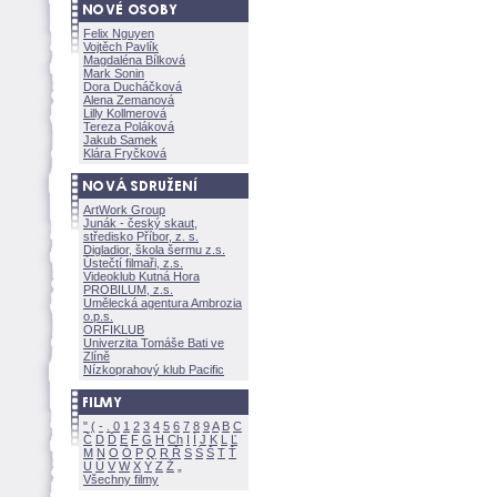
Felix Nguyen
Vojtěch Pavlík
Magdaléna Bílkov
Mark Sonin
Dora Ducháčkov
Alena Zemanov
Lilly Kollmerov
Tereza Polákov
Jakub Samek
Klára Fryčkov
ArtWork Group
Junák - český skaut,
středisko Příbor, z. s.
Digladior, škola šermu z.s.
Ústečtí filmaři, z.s.
Videoklub Kutná Hora
PROBILUM, z.s.
Umělecká agentura Ambrozia
o.p.s.
ORFIKLUB
Univerzita Tomáše Bati ve
Zlíně
Nízkoprahový klub Pacific
"
(
-
.
0
1
2
3
4
5
6
7
8
9
A
B
C
Č
D
Ď
E
F
G
H
Ch
I
Í
J
K
L
Ľ
M
N
O
Ó
P
Q
R
Ř
S
Ś
T
Ť
U
Ú
V
W
X
Y
Z
Všechny filmy