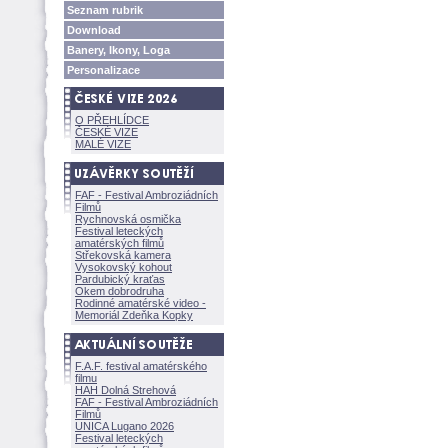
Seznam rubrik
Download
Banery, Ikony, Loga
Personalizace
O PŘEHLÍDCE
ČESKÉ VIZE
MALÉ VIZE
FAF - Festival Ambroziádních
Filmů
Rychnovská osmička
Festival leteckých
amatérských filmů
Střekovská kamera
Vysokovský kohout
Pardubický kraťas
Okem dobrodruha
Rodinné amatérské video -
Memoriál Zdeňka Kopky
F.A.F. festival amatérského
filmu
HAH Dolná Strehov
FAF - Festival Ambroziádních
Filmů
UNICA Lugano 2026
Festival leteckých