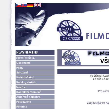
Hlavní stránka
Osobnosti
Filmy
Sdružení
ke článku: Kla
Kalendář akcí
ze dne 12.10.
Katalog služeb
Inzerce
Pro kome
Kontaktní formulář
Autorské poplatky
Fotogalerie
Zobrazit článek K
Poradna