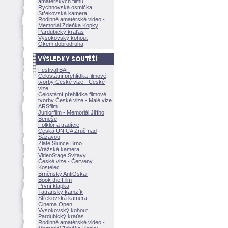
amatérských filmů
Rychnovská osmička
Střekovská kamera
Rodinné amatérské video -
Memoriál Zdeňka Kopky
Pardubický kraťas
Vysokovský kohout
Okem dobrodruha
Festival BAF
Celostátní přehlídka filmové
tvorby České vize - České
vize
Celostátní přehlídka filmové
tvorby České vize - Malé vize
ARSfilm
Juniorfilm - Memoriál Jiřího
Beneše
Folklór a tradície
Česká UNICA Zruč nad
Sázavou
Zlaté Slunce Brno
Vrážská kamera
VideoStage Svitavy
České vize - Červený
Kostelec
Brněnský AntiOskar
Book the Film
První klapka
Tatranský kamzík
Střekovská kamera
Cinema Open
Vysokovský kohout
Pardubický kraťas
Rodinné amatérské video -