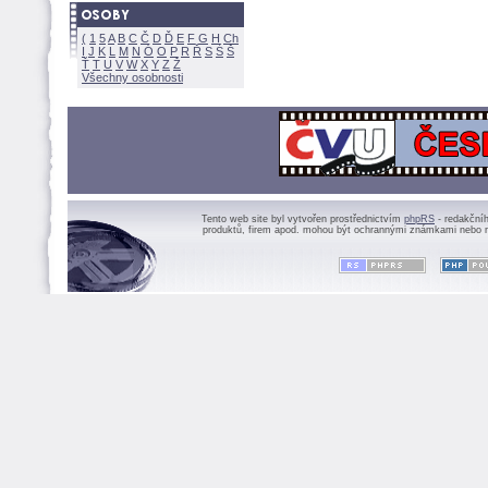
(
1
5
A
B
C
Č
D
Ď
E
F
G
H
Ch
I
J
K
L
M
N
Ó
O
P
R
Ř
S
Ś
Ť
T
U
V
W
X
Y
Z
Všechny osobnosti
Tento web site byl vytvořen prostřednictvím
phpRS
- redakční
produktů, firem apod. mohou být ochrannými známkami nebo r