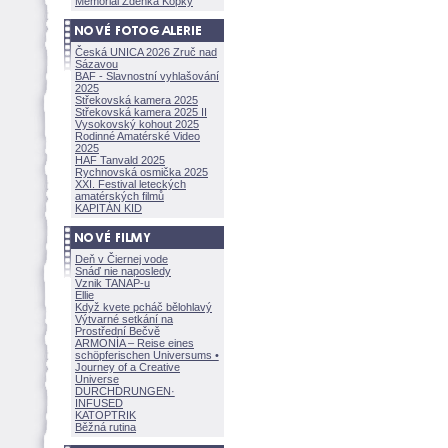
Memoriál Zdeňka Kopky
Česká UNICA 2026 Zruč nad
Sázavou
BAF - Slavnostní vyhlašování
2025
Střekovská kamera 2025
Střekovská kamera 2025 II
Vysokovský kohout 2025
Rodinné Amatérské Video
2025
HAF Tanvald 2025
Rychnovská osmička 2025
XXI. Festival leteckých
amatérských filmů
KAPITÁN KID
Deň v Čiernej vode
Snáď nie naposledy
Vznik TANAP-u
Ellie
Když kvete pcháč bělohlavý
Výtvarné setkání na
Prostřední Bečvě
ARMONÍA – Reise eines
schöpferisch
en Universums •
Journey of a Creative
Universe
DURCHDRUNGEN
·
INFUSED
KATOPTRIK
Běžná rutina