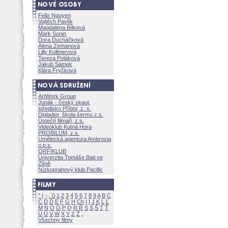
Felix Nguyen
Vojtěch Pavlík
Magdaléna Bílkov
Mark Sonin
Dora Ducháčkov
Alena Zemanov
Lilly Kollmerov
Tereza Polákov
Jakub Samek
Klára Fryčkov
ArtWork Group
Junák - český skaut,
středisko Příbor, z. s.
Digladior, škola šermu z.s.
Ústečtí filmaři, z.s.
Videoklub Kutná Hora
PROBILUM, z.s.
Umělecká agentura Ambrozia
o.p.s.
ORFIKLUB
Univerzita Tomáše Bati ve
Zlíně
Nízkoprahový klub Pacific
"
(
-
.
0
1
2
3
4
5
6
7
8
9
A
B
C
Č
D
Ď
E
F
G
H
Ch
I
Í
J
K
L
Ľ
M
N
O
Ó
P
Q
R
Ř
S
Ś
T
Ť
U
Ú
V
W
X
Y
Z
Všechny filmy