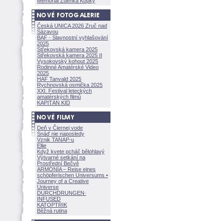
Memoriál Zdeňka Kopky
Česká UNICA 2026 Zruč nad
Sázavou
BAF - Slavnostní vyhlašování
2025
Střekovská kamera 2025
Střekovská kamera 2025 II
Vysokovský kohout 2025
Rodinné Amatérské Video
2025
HAF Tanvald 2025
Rychnovská osmička 2025
XXI. Festival leteckých
amatérských filmů
KAPITÁN KID
Deň v Čiernej vode
Snáď nie naposledy
Vznik TANAP-u
Ellie
Když kvete pcháč bělohlavý
Výtvarné setkání na
Prostřední Bečvě
ARMONÍA – Reise eines
schöpferisch
en Universums •
Journey of a Creative
Universe
DURCHDRUNGEN
·
INFUSED
KATOPTRIK
Běžná rutina