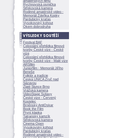
amatérských filmů
Rychnovská osmička
Střekovská kamera
Rodinné amatérské video -
Memoriál Zdeňka Kopky
Pardubický kraťas
Vysokovský kohout
Okem dobrodruha
Festival BAF
Celostátní přehlídka filmové
tvorby České vize - České
vize
Celostátní přehlídka filmové
tvorby České vize - Malé vize
ARSfilm
Juniorfilm - Memoriál Jiřího
Beneše
Folklór a tradície
Česká UNICA Zruč nad
Sázavou
Zlaté Slunce Brno
Vrážská kamera
VideoStage Svitavy
České vize - Červený
Kostelec
Brněnský AntiOskar
Book the Film
První klapka
Tatranský kamzík
Střekovská kamera
Cinema Open
Vysokovský kohout
Pardubický kraťas
Rodinné amatérské video -