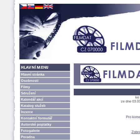
Hlavní stránka
Osobnosti
Filmy
Sdružení
ke 
Kalendář akcí
ze dne 03.0
Katalog služeb
Inzerce
Pro kome
Kontaktní formulář
Autorské poplatky
Fotogalerie
Zobra
Poradna