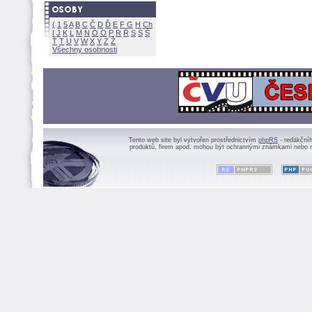
(
1
5
A
B
C
Č
D
Ď
E
F
G
H
Ch
I
J
K
L
M
N
Ó
O
P
R
Ř
S
Ś
Ť
T
U
V
W
X
Y
Z
Všechny osobnosti
Tento web site byl vytvořen prostřednictvím
phpRS
- redakční
produktů, firem apod. mohou být ochrannými známkami nebo r