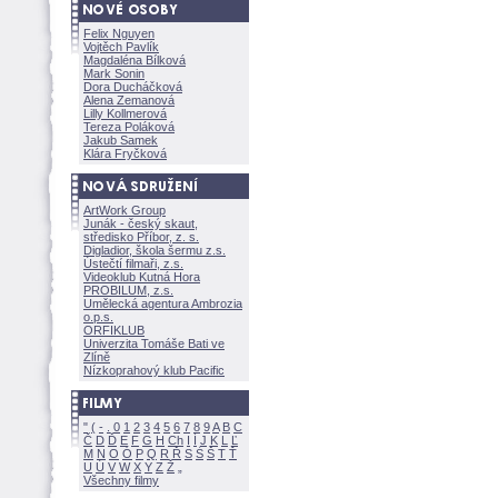
Felix Nguyen
Vojtěch Pavlík
Magdaléna Bílkov
Mark Sonin
Dora Ducháčkov
Alena Zemanov
Lilly Kollmerov
Tereza Polákov
Jakub Samek
Klára Fryčkov
ArtWork Group
Junák - český skaut,
středisko Příbor, z. s.
Digladior, škola šermu z.s.
Ústečtí filmaři, z.s.
Videoklub Kutná Hora
PROBILUM, z.s.
Umělecká agentura Ambrozia
o.p.s.
ORFIKLUB
Univerzita Tomáše Bati ve
Zlíně
Nízkoprahový klub Pacific
"
(
-
.
0
1
2
3
4
5
6
7
8
9
A
B
C
Č
D
Ď
E
F
G
H
Ch
I
Í
J
K
L
Ľ
M
N
O
Ó
P
Q
R
Ř
S
Ś
T
Ť
U
Ú
V
W
X
Y
Z
Všechny filmy