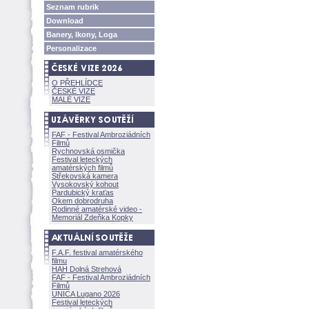
Seznam rubrik
Download
Banery, Ikony, Loga
Personalizace
O PŘEHLÍDCE
ČESKÉ VIZE
MALÉ VIZE
FAF - Festival Ambroziádních
Filmů
Rychnovská osmička
Festival leteckých
amatérských filmů
Střekovská kamera
Vysokovský kohout
Pardubický kraťas
Okem dobrodruha
Rodinné amatérské video -
Memoriál Zdeňka Kopky
F.A.F. festival amatérského
filmu
HAH Dolná Strehov
FAF - Festival Ambroziádních
Filmů
UNICA Lugano 2026
Festival leteckých