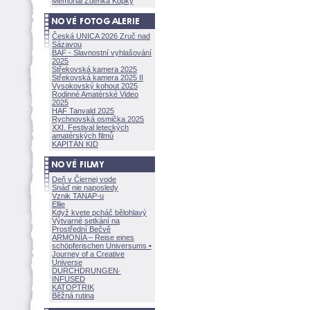
Memoriál Zdeňka Kopky
Česká UNICA 2026 Zruč nad
Sázavou
BAF - Slavnostní vyhlašování
2025
Střekovská kamera 2025
Střekovská kamera 2025 II
Vysokovský kohout 2025
Rodinné Amatérské Video
2025
HAF Tanvald 2025
Rychnovská osmička 2025
XXI. Festival leteckých
amatérských filmů
KAPITÁN KID
Deň v Čiernej vode
Snáď nie naposledy
Vznik TANAP-u
Ellie
Když kvete pcháč bělohlavý
Výtvarné setkání na
Prostřední Bečvě
ARMONÍA – Reise eines
schöpferisch
en Universums •
Journey of a Creative
Universe
DURCHDRUNGEN
·
INFUSED
KATOPTRIK
Běžná rutina