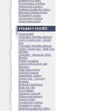
amatérských filmů
Rychnovská osmička
Střekovská kamera
Rodinné amatérské video -
Memoriál Zdeňka Kopky
Pardubický kraťas
Vysokovský kohout
Okem dobrodruha
Festival BAF
Celostátní přehlídka filmové
tvorby České vize - České
vize
Celostátní přehlídka filmové
tvorby České vize - Malé vize
ARSfilm
Juniorfilm - Memoriál Jiřího
Beneše
Folklór a tradície
Česká UNICA Zruč nad
Sázavou
Zlaté Slunce Brno
Vrážská kamera
VideoStage Svitavy
České vize - Červený
Kostelec
Brněnský AntiOskar
Book the Film
První klapka
Tatranský kamzík
Střekovská kamera
Cinema Open
Vysokovský kohout
Pardubický kraťas
Rodinné amatérské video -