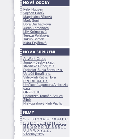
Felix Nguyen
Vojtěch Pavlík
Magdaléna Bílkov
Mark Sonin
Dora Ducháčkov
Alena Zemanov
Lilly Kollmerov
Tereza Polákov
Jakub Samek
Klára Fryčkov
ArtWork Group
Junák - český skaut,
středisko Příbor, z. s.
Digladior, škola šermu z.s.
Ústečtí filmaři, z.s.
Videoklub Kutná Hora
PROBILUM, z.s.
Umělecká agentura Ambrozia
o.p.s.
ORFIKLUB
Univerzita Tomáše Bati ve
Zlíně
Nízkoprahový klub Pacific
"
(
-
.
0
1
2
3
4
5
6
7
8
9
A
B
C
Č
D
Ď
E
F
G
H
Ch
I
Í
J
K
L
Ľ
M
N
O
Ó
P
Q
R
Ř
S
Ś
T
Ť
U
Ú
V
W
X
Y
Z
Všechny filmy