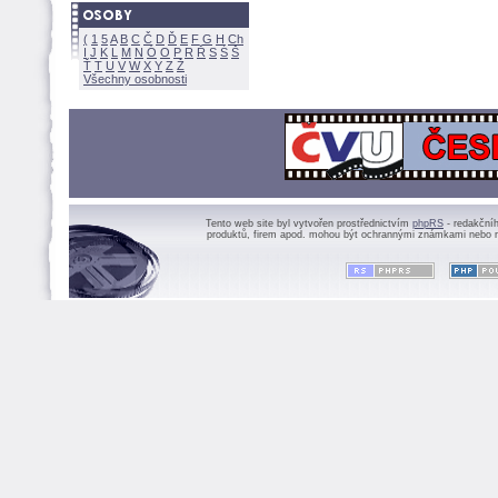
(
1
5
A
B
C
Č
D
Ď
E
F
G
H
Ch
I
J
K
L
M
N
Ó
O
P
R
Ř
S
Ś
Ť
T
U
V
W
X
Y
Z
Všechny osobnosti
Tento web site byl vytvořen prostřednictvím
phpRS
- redakční
produktů, firem apod. mohou být ochrannými známkami nebo r