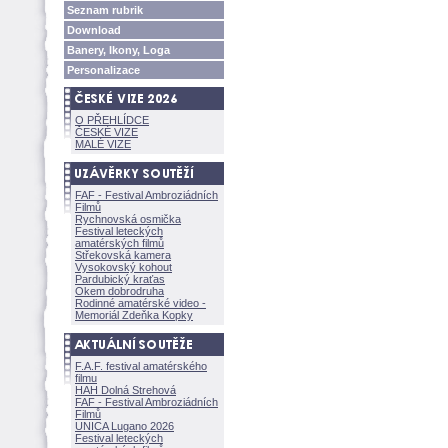
Seznam rubrik
Download
Banery, Ikony, Loga
Personalizace
O PŘEHLÍDCE
ČESKÉ VIZE
MALÉ VIZE
FAF - Festival Ambroziádních
Filmů
Rychnovská osmička
Festival leteckých
amatérských filmů
Střekovská kamera
Vysokovský kohout
Pardubický kraťas
Okem dobrodruha
Rodinné amatérské video -
Memoriál Zdeňka Kopky
F.A.F. festival amatérského
filmu
HAH Dolná Strehov
FAF - Festival Ambroziádních
Filmů
UNICA Lugano 2026
Festival leteckých