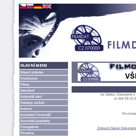
Hlavní stránka
Osobnosti
Filmy
Sdružení
ke článku: Dokument o x
Kalendář akcí
ze dne 09.10.2
Katalog služeb
Inzerce
Pro kome
Kontaktní formulář
Autorské poplatky
Fotogalerie
Zobrazit článek Dokument o
Poradna