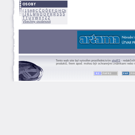
(
1
5
A
B
C
Č
D
Ď
E
F
G
H
Ch
I
J
K
L
M
N
Ó
O
P
R
Ř
S
Ś
Ť
T
U
V
W
X
Y
Z
Všechny osobnosti
Tento web site byl vytvořen prostřednictvím
phpRS
- redakční
produktů, firem apod. mohou být ochrannými známkami nebo r