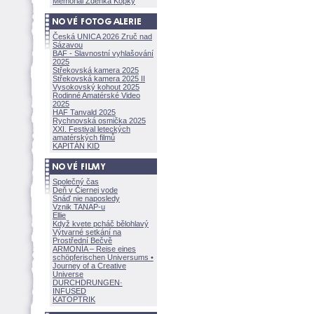
Memoriál Zdeňka Kopky
Česká UNICA 2026 Zruč nad
Sázavou
BAF - Slavnostní vyhlašování
2025
Střekovská kamera 2025
Střekovská kamera 2025 II
Vysokovský kohout 2025
Rodinné Amatérské Video
2025
HAF Tanvald 2025
Rychnovská osmička 2025
XXI. Festival leteckých
amatérských filmů
KAPITÁN KID
Společný čas
Deň v Čiernej vode
Snáď nie naposledy
Vznik TANAP-u
Ellie
Když kvete pcháč bělohlavý
Výtvarné setkání na
Prostřední Bečvě
ARMONÍA – Reise eines
schöpferisch
en Universums •
Journey of a Creative
Universe
DURCHDRUNGEN
·
INFUSED
KATOPTRIK