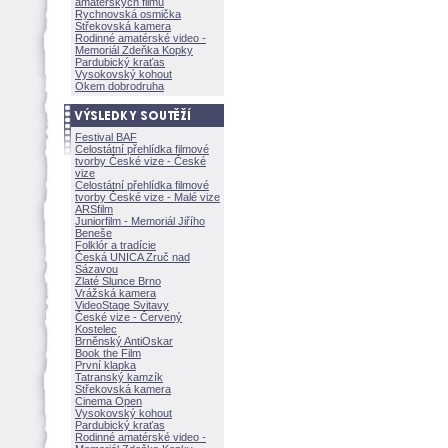
amatérských filmů
Rychnovská osmička
Střekovská kamera
Rodinné amatérské video -
Memoriál Zdeňka Kopky
Pardubický kraťas
Vysokovský kohout
Okem dobrodruha
Festival BAF
Celostátní přehlídka filmové
tvorby České vize - České
vize
Celostátní přehlídka filmové
tvorby České vize - Malé vize
ARSfilm
Juniorfilm - Memoriál Jiřího
Beneše
Folklór a tradície
Česká UNICA Zruč nad
Sázavou
Zlaté Slunce Brno
Vrážská kamera
VideoStage Svitavy
České vize - Červený
Kostelec
Brněnský AntiOskar
Book the Film
První klapka
Tatranský kamzík
Střekovská kamera
Cinema Open
Vysokovský kohout
Pardubický kraťas
Rodinné amatérské video -