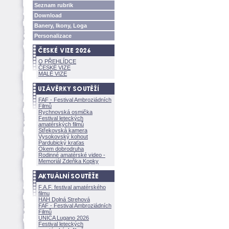
Seznam rubrik
Download
Banery, Ikony, Loga
Personalizace
O PŘEHLÍDCE
ČESKÉ VIZE
MALÉ VIZE
FAF - Festival Ambroziádních
Filmů
Rychnovská osmička
Festival leteckých
amatérských filmů
Střekovská kamera
Vysokovský kohout
Pardubický kraťas
Okem dobrodruha
Rodinné amatérské video -
Memoriál Zdeňka Kopky
F.A.F. festival amatérského
filmu
HAH Dolná Strehov
FAF - Festival Ambroziádních
Filmů
UNICA Lugano 2026
Festival leteckých