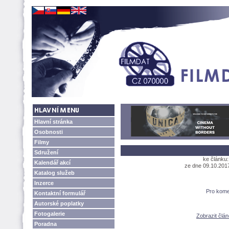
Hlavní stránka
Osobnosti
Filmy
Sdružení
ke článku
Kalendář akcí
ze dne 09.10.2017
Katalog služeb
Inzerce
Pro kome
Kontaktní formulář
Autorské poplatky
Fotogalerie
Zobrazit čl
Poradna