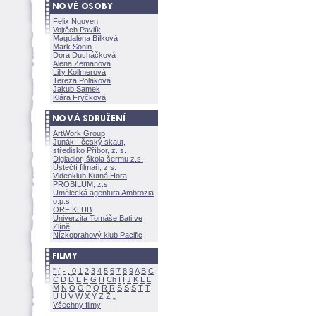
Felix Nguyen
Vojtěch Pavlík
Magdaléna Bílkov
Mark Sonin
Dora Ducháčkov
Alena Zemanov
Lilly Kollmerov
Tereza Polákov
Jakub Samek
Klára Fryčkov
ArtWork Group
Junák - český skaut,
středisko Příbor, z. s.
Digladior, škola šermu z.s.
Ústečtí filmaři, z.s.
Videoklub Kutná Hora
PROBILUM, z.s.
Umělecká agentura Ambrozia
o.p.s.
ORFIKLUB
Univerzita Tomáše Bati ve
Zlíně
Nízkoprahový klub Pacific
"
(
-
.
0
1
2
3
4
5
6
7
8
9
A
B
C
Č
D
Ď
E
F
G
H
Ch
I
Í
J
K
L
Ľ
M
N
O
Ó
P
Q
R
Ř
S
Ś
T
Ť
U
Ú
V
W
X
Y
Z
Všechny filmy