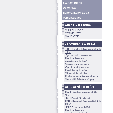
Seznam rubrik
Download
Banery, Ikony, Loga
Personalizace
O PŘEHLÍDCE
ČESKÉ VIZE
MALÉ VIZE
FAF - Festival Ambroziádních
Filmů
Rychnovská osmička
Festival leteckých
amatérských filmů
Střekovská kamera
Vysokovský kohout
Pardubický kraťas
Okem dobrodruha
Rodinné amatérské video -
Memoriál Zdeňka Kopky
F.A.F. festival amatérského
filmu
HAH Dolná Strehov
FAF - Festival Ambroziádních
Filmů
UNICA Lugano 2026
Festival leteckých