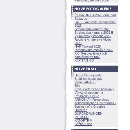
Memoriál Zdeňka Kopky
Česká UNICA 2026 Zruč nad
Sázavou
BAF - Slavnostní vyhlašování
2025
Střekovská kamera 2025
Střekovská kamera 2025 II
Vysokovský kohout 2025
Rodinné Amatérské Video
2025
HAF Tanvald 2025
Rychnovská osmička 2025
XXI. Festival leteckých
amatérských filmů
KAPITÁN KID
Deň v Čiernej vode
Snáď nie naposledy
Vznik TANAP-u
Ellie
Když kvete pcháč bělohlavý
Výtvarné setkání na
Prostřední Bečvě
ARMONÍA – Reise eines
schöpferisch
en Universums •
Journey of a Creative
Universe
DURCHDRUNGEN
·
INFUSED
KATOPTRIK
Běžná rutina