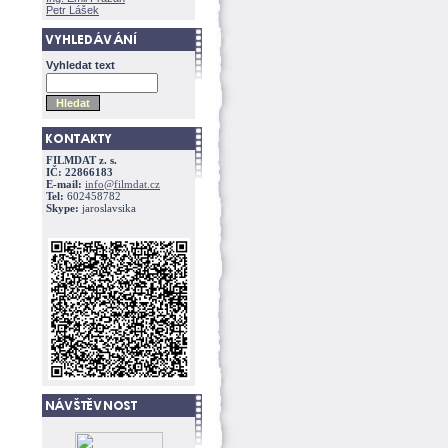
Petr Lášek
Vyhledat text
FILMDAT z. s.
IČ: 22866183
E-mail:
info@filmdat.cz
Tel:
602458782
Skype:
jaroslavsika