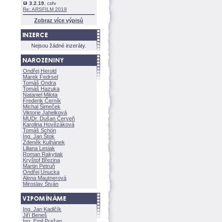
3.2.19
, csfv
Re: ARSFILM 2019
Zobraz více výpisů
Nejsou žádné inzeráty.
Ondřej Herold
Marek Fedrsel
Tomáš Ondra
Tomáš Hazuka
Nataniel Milota
Frederik Černík
Michal Šimeček
Viktorie Jahelkov
MUDr. Dušan Červeň
Karolina Hovězákov
Tomáš Schön
Ing. Jan Štok
Zdeněk Kulhánek
Liliana Lesiak
Roman Rakytiak
Kryštof Březina
Martin Petruň
Ondřej Unucka
Alena Mautnerov
Miroslav Štván
Ing. Jan Kadlčík
Jiří Bene
Ing. Emil Pražan