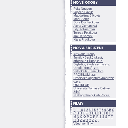
Felix Nguyen
Vojtěch Pavlík
Magdaléna Bílkov
Mark Sonin
Dora Ducháčkov
Alena Zemanov
Lilly Kollmerov
Tereza Polákov
Jakub Samek
Klára Fryčkov
ArtWork Group
Junák - český skaut,
středisko Příbor, z. s.
Digladior, škola šermu z.s.
Ústečtí filmaři, z.s.
Videoklub Kutná Hora
PROBILUM, z.s.
Umělecká agentura Ambrozia
o.p.s.
ORFIKLUB
Univerzita Tomáše Bati ve
Zlíně
Nízkoprahový klub Pacific
"
(
-
.
0
1
2
3
4
5
6
7
8
9
A
B
C
Č
D
Ď
E
F
G
H
Ch
I
Í
J
K
L
Ľ
M
N
O
Ó
P
Q
R
Ř
S
Ś
T
Ť
U
Ú
V
W
X
Y
Z
Všechny filmy