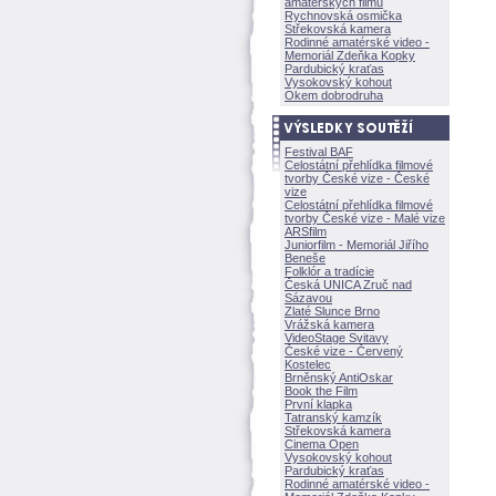
amatérských filmů
Rychnovská osmička
Střekovská kamera
Rodinné amatérské video -
Memoriál Zdeňka Kopky
Pardubický kraťas
Vysokovský kohout
Okem dobrodruha
Festival BAF
Celostátní přehlídka filmové
tvorby České vize - České
vize
Celostátní přehlídka filmové
tvorby České vize - Malé vize
ARSfilm
Juniorfilm - Memoriál Jiřího
Beneše
Folklór a tradície
Česká UNICA Zruč nad
Sázavou
Zlaté Slunce Brno
Vrážská kamera
VideoStage Svitavy
České vize - Červený
Kostelec
Brněnský AntiOskar
Book the Film
První klapka
Tatranský kamzík
Střekovská kamera
Cinema Open
Vysokovský kohout
Pardubický kraťas
Rodinné amatérské video -