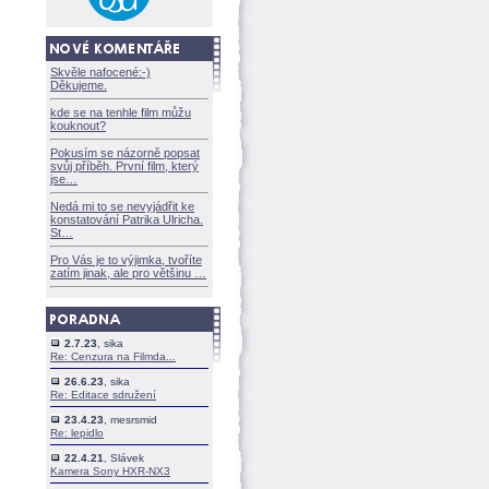
Skvěle nafocené:-)
Děkujeme.
kde se na tenhle film můžu
kouknout?
Pokusím se názorně popsat
svůj příběh. První film, který
jse
Nedá mi to se nevyjádřit ke
konstatování Patrika Ulricha.
St
Pro Vás je to výjimka, tvoříte
zatím jinak, ale pro většinu
2.7.23
, sika
Re: Cenzura na Filmda...
26.6.23
, sika
Re: Editace sdružení
23.4.23
, mesrsmid
Re: lepidlo
22.4.21
, Slávek
Kamera Sony HXR-NX3