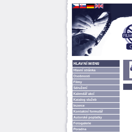
Hlavní stránka
Osobnosti
Filmy
Sdružení
Kalendář akcí
Katalog služeb
Inzerce
Kontaktní formulář
Autorské poplatky
Fotogalerie
Poradna