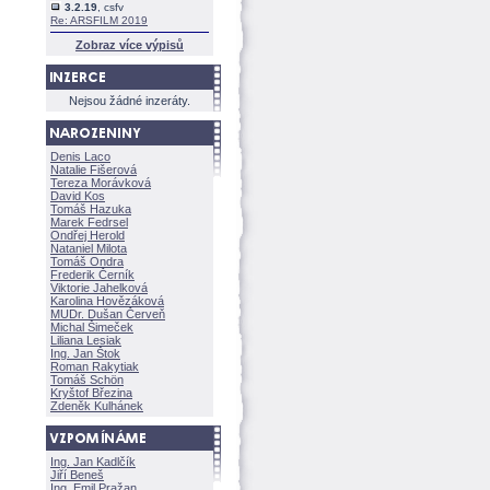
3.2.19
, csfv
Re: ARSFILM 2019
Zobraz více výpisů
Nejsou žádné inzeráty.
Denis Laco
Natalie Fišerov
Tereza Morávkov
David Kos
Tomáš Hazuka
Marek Fedrsel
Ondřej Herold
Nataniel Milota
Tomáš Ondra
Frederik Černík
Viktorie Jahelkov
Karolina Hovězákov
MUDr. Dušan Červeň
Michal Šimeček
Liliana Lesiak
Ing. Jan Štok
Roman Rakytiak
Tomáš Schön
Kryštof Březina
Zdeněk Kulhánek
Ing. Jan Kadlčík
Jiří Bene
Ing. Emil Pražan