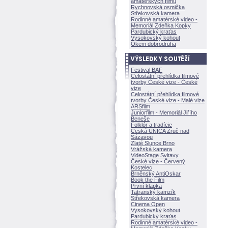
amatérských filmů
Rychnovská osmička
Střekovská kamera
Rodinné amatérské video -
Memoriál Zdeňka Kopky
Pardubický kraťas
Vysokovský kohout
Okem dobrodruha
Festival BAF
Celostátní přehlídka filmové
tvorby České vize - České
vize
Celostátní přehlídka filmové
tvorby České vize - Malé vize
ARSfilm
Juniorfilm - Memoriál Jiřího
Beneše
Folklór a tradície
Česká UNICA Zruč nad
Sázavou
Zlaté Slunce Brno
Vrážská kamera
VideoStage Svitavy
České vize - Červený
Kostelec
Brněnský AntiOskar
Book the Film
První klapka
Tatranský kamzík
Střekovská kamera
Cinema Open
Vysokovský kohout
Pardubický kraťas
Rodinné amatérské video -