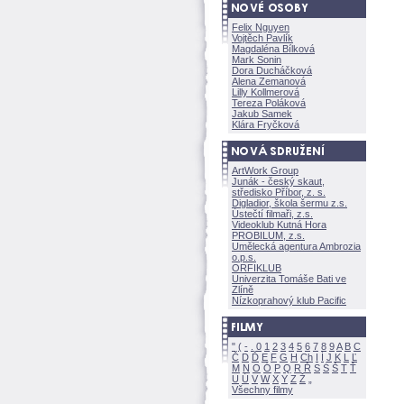
Felix Nguyen
Vojtěch Pavlík
Magdaléna Bílkov
Mark Sonin
Dora Ducháčkov
Alena Zemanov
Lilly Kollmerov
Tereza Polákov
Jakub Samek
Klára Fryčkov
ArtWork Group
Junák - český skaut,
středisko Příbor, z. s.
Digladior, škola šermu z.s.
Ústečtí filmaři, z.s.
Videoklub Kutná Hora
PROBILUM, z.s.
Umělecká agentura Ambrozia
o.p.s.
ORFIKLUB
Univerzita Tomáše Bati ve
Zlíně
Nízkoprahový klub Pacific
"
(
-
.
0
1
2
3
4
5
6
7
8
9
A
B
C
Č
D
Ď
E
F
G
H
Ch
I
Í
J
K
L
Ľ
M
N
O
Ó
P
Q
R
Ř
S
Ś
T
Ť
U
Ú
V
W
X
Y
Z
Všechny filmy