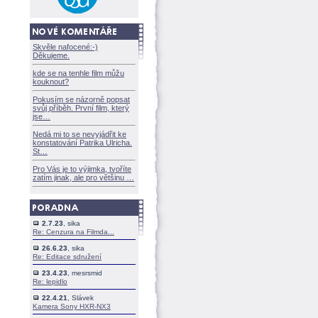
Skvěle nafocené:-)
Děkujeme.
kde se na tenhle film můžu
kouknout?
Pokusím se názorně popsat
svůj příběh. První film, který
jse
Nedá mi to se nevyjádřit ke
konstatování Patrika Ulricha.
St
Pro Vás je to výjimka, tvoříte
zatím jinak, ale pro většinu
2.7.23
, sika
Re: Cenzura na Filmda...
26.6.23
, sika
Re: Editace sdružení
23.4.23
, mesrsmid
Re: lepidlo
22.4.21
, Slávek
Kamera Sony HXR-NX3