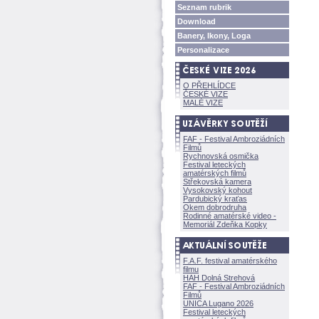
Seznam rubrik
Download
Banery, Ikony, Loga
Personalizace
O PŘEHLÍDCE
ČESKÉ VIZE
MALÉ VIZE
FAF - Festival Ambroziádních
Filmů
Rychnovská osmička
Festival leteckých
amatérských filmů
Střekovská kamera
Vysokovský kohout
Pardubický kraťas
Okem dobrodruha
Rodinné amatérské video -
Memoriál Zdeňka Kopky
F.A.F. festival amatérského
filmu
HAH Dolná Strehov
FAF - Festival Ambroziádních
Filmů
UNICA Lugano 2026
Festival leteckých