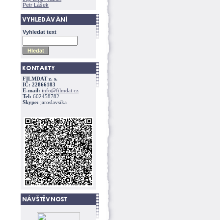
Petr Lášek
Vyhledat text
FILMDAT z. s.
IČ: 22866183
E-mail:
info@filmdat.cz
Tel:
602458782
Skype:
jaroslavsika