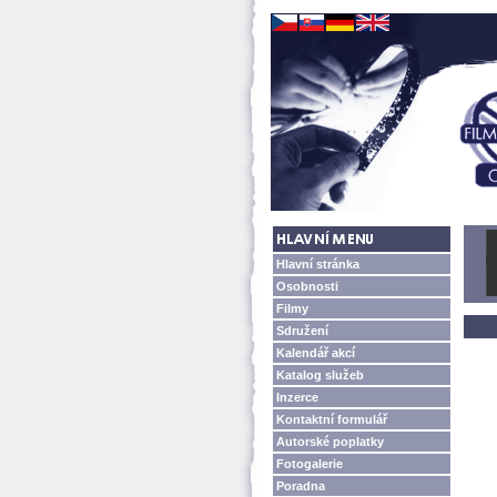
Hlavní stránka
Osobnosti
Filmy
Sdružení
Kalendář akcí
Katalog služeb
Inzerce
Kontaktní formulář
Autorské poplatky
Fotogalerie
Poradna