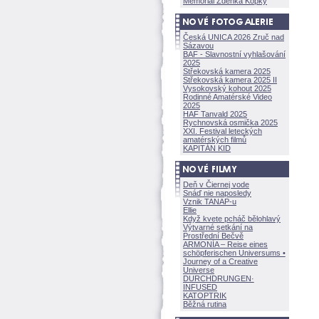
Memoriál Zdeňka Kopky
Česká UNICA 2026 Zruč nad
Sázavou
BAF - Slavnostní vyhlašování
2025
Střekovská kamera 2025
Střekovská kamera 2025 II
Vysokovský kohout 2025
Rodinné Amatérské Video
2025
HAF Tanvald 2025
Rychnovská osmička 2025
XXI. Festival leteckých
amatérských filmů
KAPITÁN KID
Deň v Čiernej vode
Snáď nie naposledy
Vznik TANAP-u
Ellie
Když kvete pcháč bělohlavý
Výtvarné setkání na
Prostřední Bečvě
ARMONÍA – Reise eines
schöpferisch
en Universums •
Journey of a Creative
Universe
DURCHDRUNGEN
·
INFUSED
KATOPTRIK
Běžná rutina