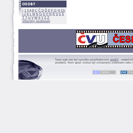
(
1
5
A
B
C
Č
D
Ď
E
F
G
H
Ch
I
J
K
L
M
N
Ó
O
P
R
Ř
S
Ś
Ť
T
U
V
W
X
Y
Z
Všechny osobnosti
Tento web site byl vytvořen prostřednictvím
phpRS
- redakční
produktů, firem apod. mohou být ochrannými známkami nebo r