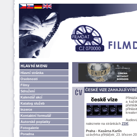
Hlavní stránka
Osobnosti
Filmy
ČESKÉ VIZE ZAHAJUJÍ VÝBĚ
Sdružení
Kalendář akcí
Přihláš
a každ
Katalog služeb
přehlíd
přihlás
Inzerce
kreativ
Kontaktní formulář
Audiovi
Autorské poplatky
naleznete na stránkách
ZDE
.
Fotogalerie
Praha - Kasárna Karlín
Poradna
uzávěrka přihlášek: 23. březen 2