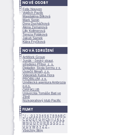
Felix Nguyen
Vojtěch Pavlík
Magdaléna Bílkov
Mark Sonin
Dora Ducháčkov
Alena Zemanov
Lilly Kollmerov
Tereza Polákov
Jakub Samek
Klára Fryčkov
ArtWork Group
Junák - český skaut,
středisko Příbor, z. s.
Digladior, škola šermu z.s.
Ústečtí filmaři, z.s.
Videoklub Kutná Hora
PROBILUM, z.s.
Umělecká agentura Ambrozia
o.p.s.
ORFIKLUB
Univerzita Tomáše Bati ve
Zlíně
Nízkoprahový klub Pacific
"
(
-
.
0
1
2
3
4
5
6
7
8
9
A
B
C
Č
D
Ď
E
F
G
H
Ch
I
Í
J
K
L
Ľ
M
N
O
Ó
P
Q
R
Ř
S
Ś
T
Ť
U
Ú
V
W
X
Y
Z
Všechny filmy