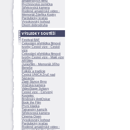
amatérských filmů
Rychnovská osmička
Střekovská kamera
Rodinné amatérské video -
Memoriál Zdeňka Kopky
Pardubický kraťas
Vysokovský kohout
Okem dobrodruha
Festival BAF
Celostátní přehlídka filmové
tvorby České vize - České
vize
Celostátní přehlídka filmové
tvorby České vize - Malé vize
ARSfilm
Juniorfilm - Memoriál Jiřího
Beneše
Folklór a tradície
Česká UNICA Zruč nad
Sázavou
Zlaté Slunce Brno
Vrážská kamera
VideoStage Svitavy
České vize - Červený
Kostelec
Brněnský AntiOskar
Book the Film
První klapka
Tatranský kamzík
Střekovská kamera
Cinema Open
Vysokovský kohout
Pardubický kraťas
Rodinné amatérské video -