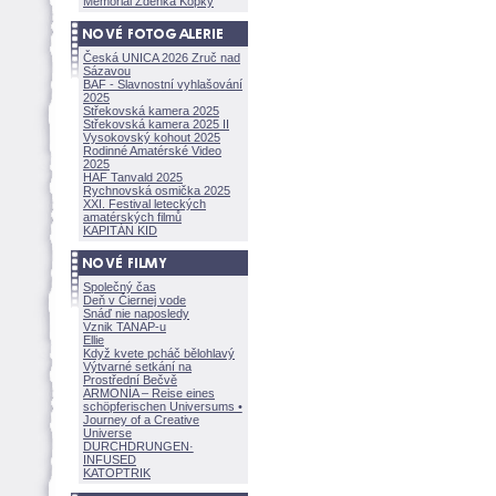
Memoriál Zdeňka Kopky
Česká UNICA 2026 Zruč nad
Sázavou
BAF - Slavnostní vyhlašování
2025
Střekovská kamera 2025
Střekovská kamera 2025 II
Vysokovský kohout 2025
Rodinné Amatérské Video
2025
HAF Tanvald 2025
Rychnovská osmička 2025
XXI. Festival leteckých
amatérských filmů
KAPITÁN KID
Společný čas
Deň v Čiernej vode
Snáď nie naposledy
Vznik TANAP-u
Ellie
Když kvete pcháč bělohlavý
Výtvarné setkání na
Prostřední Bečvě
ARMONÍA – Reise eines
schöpferisch
en Universums •
Journey of a Creative
Universe
DURCHDRUNGEN
·
INFUSED
KATOPTRIK