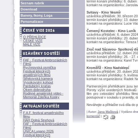
termín konání přehlídky: 6. duben
Seznam rubrik
kontakt na organizátorku: Jaros
Download
Svitavy - Kino Vesmír
Banery, Ikony, Loga
uzávěrka přihlášek: 30. březen 2
termín konání přehlídky: 13. dube
Personalizace
kontakt na organizátora: Lucie V
Červený Kostelec - Kino Luník
uzávěrka přihlášek: 6. duben 202
O PŘEHLÍDCE
termín konání přehlídky: 20. dube
ČESKÉ VIZE
kontakt na organizátorku: Terez
MALÉ VIZE
Zruč nad Sázavou- Spolkový d
uzávěrka přihlášek: 12. duben 20
termín konání přehlídky: 26. - 27.
FAF - Festival Ambroziádních
kontakt na organizátora: Karel T
Filmů
Rychnovská osmička
Kroměříž - Kino Nadsklepí
Festival leteckých
uzávěrka přihlášek: 20. duben 20
amatérských filmů
termín konání přehlídky: 5. květn
Střekovská kamera
kontakt na organizátora: Radek
Vysokovský kohout
Pardubický kraťas
Partnerskými přehlídkami jsou te
Okem dobrodruha
Poroty výše uvedených festivalů
Rodinné amatérské video -
film pro celostátní přehlídku fil
Memoriál Zdeňka Kopky
postupovat v souladu s pravidly, 
Neváhejte a přihlašte svá díla do p
| Autor:
Jana Maškov
| Vydáno dne
F.A.F. festival amatérského
komentář
|
filmu
HAH Dolná Strehov
FAF - Festival Ambroziádních
Filmů
UNICA Lugano 2026
Festival leteckých