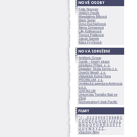
Felix Nguyen
Vojtěch Pavlík
Magdaléna Bílkov
Mark Sonin
Dora Ducháčkov
Alena Zemanov
Lilly Kollmerov
Tereza Polákov
Jakub Samek
Klára Fryčkov
ArtWork Group
Junák - český skaut,
středisko Příbor, z. s.
Digladior, škola šermu z.s.
Ústečtí filmaři, z.s.
Videoklub Kutná Hora
PROBILUM, z.s.
Umělecká agentura Ambrozia
o.p.s.
ORFIKLUB
Univerzita Tomáše Bati ve
Zlíně
Nízkoprahový klub Pacific
"
(
-
.
0
1
2
3
4
5
6
7
8
9
A
B
C
Č
D
Ď
E
F
G
H
Ch
I
Í
J
K
L
Ľ
M
N
O
Ó
P
Q
R
Ř
S
Ś
T
Ť
U
Ú
V
W
X
Y
Z
Všechny filmy