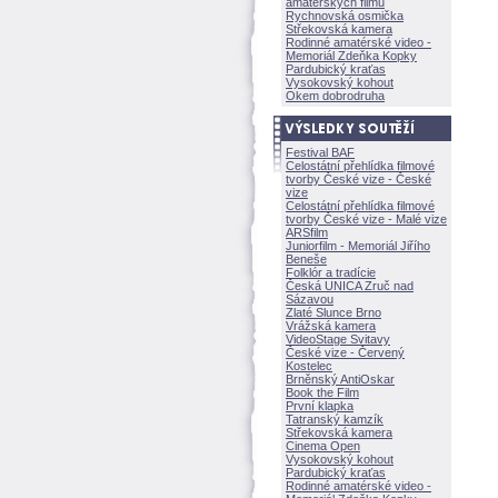
amatérských filmů
Rychnovská osmička
Střekovská kamera
Rodinné amatérské video -
Memoriál Zdeňka Kopky
Pardubický kraťas
Vysokovský kohout
Okem dobrodruha
Festival BAF
Celostátní přehlídka filmové
tvorby České vize - České
vize
Celostátní přehlídka filmové
tvorby České vize - Malé vize
ARSfilm
Juniorfilm - Memoriál Jiřího
Beneše
Folklór a tradície
Česká UNICA Zruč nad
Sázavou
Zlaté Slunce Brno
Vrážská kamera
VideoStage Svitavy
České vize - Červený
Kostelec
Brněnský AntiOskar
Book the Film
První klapka
Tatranský kamzík
Střekovská kamera
Cinema Open
Vysokovský kohout
Pardubický kraťas
Rodinné amatérské video -