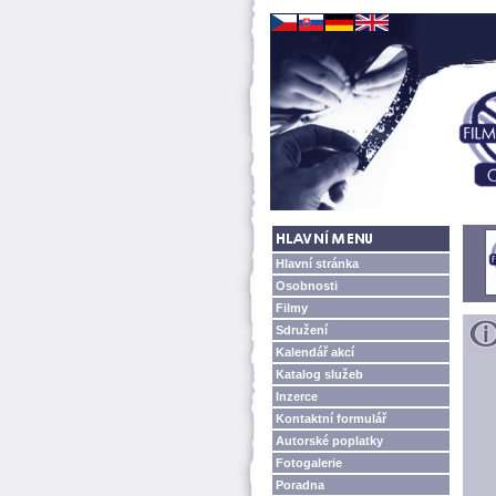
Hlavní stránka
Osobnosti
Filmy
Sdružení
Kalendář akcí
Katalog služeb
Inzerce
Kontaktní formulář
Autorské poplatky
Fotogalerie
Poradna