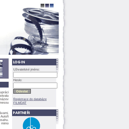
Uživatelské jméno:
Heslo:
upráci
tivalu
 název
Registrace do databáze
 nesou
FILMDAT
ávami.
Autoři
bsahu.
e mimo