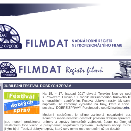
JUBILEJNÍ FESTIVAL DOBRÝCH ZPRÁV
Na 15. – 17. listopad 2017 chystá Televize Noe ve spol
s Provozem Hlubina 10. ročník mezinárodního filmového fes
s netradičním zaměřením. Festival dobrých zpráv, jak sám
napovídá, se zaměřuje výhradně na filmy, které v sobě
poselství DOBRÉ ZPRÁVY. Porobnosti o soutěži najdete
zde
.
Moderní společnost je přímo zahlcená negativními zpr
Komerční média nenabízí dostatek prostoru dobrým zprávám. 
jsou nucení produkovat snímky a zprávy komerčně zajímavé, často na úkor o
Následkem toho všeho je přesycenost negativními zprávami. Světýlkem naděje můž
jinými být i Festival dobrých zpráv, který se v tomto roce uskuteční už po desáté.