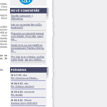
média,
. Chce
nnosti
islých
Skvěle nafocené:-)
 třech
Děkujeme.
kde se na tenhle film můžu
ysílání
kouknout?
ictvím
nělý je
Pokusím se názorně popsat
u moct
svůj příběh. První film, který
topadu
jse
 bohatý
elovou
Nedá mi to se nevyjádřit ke
svobodu
konstatování Patrika Ulricha.
St
Noe ve
Pro Vás je to výjimka, tvoříte
na. Je
zatím jinak, ale pro většinu
dat
2.7.23
, sika
Re: Cenzura na Filmda...
26.6.23
, sika
Re: Editace sdružení
23.4.23
, mesrsmid
Re: lepidlo
22.4.21
, Slávek
Kamera Sony HXR-NX3