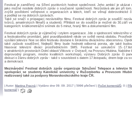
Festival je zaměřený na šíření pozitivních hodnot společnosti. Jeho ambicí je ukázat 
jako možné nositele dobrých zpráv o současné společnosti. Nezůstává ale jen při tom
zvýšit povědomí veřejnosti o organizacích a lidech, kteří se věnují dobrovolnické či
a podílejí se na dobrých zprávách.
Také se snaží o propagaci nezávislého filmu. Festival dobrých zpráv je soutěží nezáv
tvůrců, amatérských filmařů a studentů. Přihlásit se do soutěže je možné do 30.září ve
kategoriích: krátkometrážní snímek do 5 minut, hraný film a dokumentární film.
Festival dobrých zpráv je výjimečný i stylem organizace. Jde o sjednocení televizního v
a festivalového promítání, jaké pravděpodobně nikde ve světě nemá obdobu. Prostředn
vysílání televize Noe se dění festivalu dostane k širokému diváckému obecenstvu. Ojedi
také způsob soutěžení. Nejlepší filmy bude hodnotit odborná porota, ale také budo
hlasovat televizní diváci prostřednictvím SMS. Festival se uskuteční 15.-17.lis
v atraktivních prostorách Dolní oblasti Vítkovic v Ostravě, na Provozu Hlubina. Nabídne
doprovodný program, mnoho kvalitních workshopů, výstavu Dobrých zpráv či pan
diskuzi o žánru dobrých zpráv - také v souvislosti s datem 17.listopadu, dnem boje za 
a demokracii.
Mezinárodní Festival dobrých zpráv organizuje Sdružení Telepace a televize 
spolupráci se studenty Katolické univerzity v Ružomberku a Provozem Hlubi
realizovaný také za podpory Moravskoslezského kraje ČR.
| Autor:
Martina Pracn
| Vydáno dne 09. 09. 2017 | 5996 přečtení |
Počet komentářů
: 0 |
Při
komentář
|