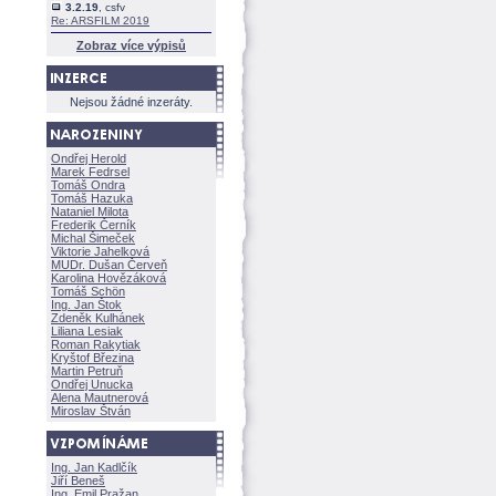
3.2.19
, csfv
Re: ARSFILM 2019
Zobraz více výpisů
Nejsou žádné inzeráty.
Ondřej Herold
Marek Fedrsel
Tomáš Ondra
Tomáš Hazuka
Nataniel Milota
Frederik Černík
Michal Šimeček
Viktorie Jahelkov
MUDr. Dušan Červeň
Karolina Hovězákov
Tomáš Schön
Ing. Jan Štok
Zdeněk Kulhánek
Liliana Lesiak
Roman Rakytiak
Kryštof Březina
Martin Petruň
Ondřej Unucka
Alena Mautnerov
Miroslav Štván
Ing. Jan Kadlčík
Jiří Bene
Ing. Emil Pražan