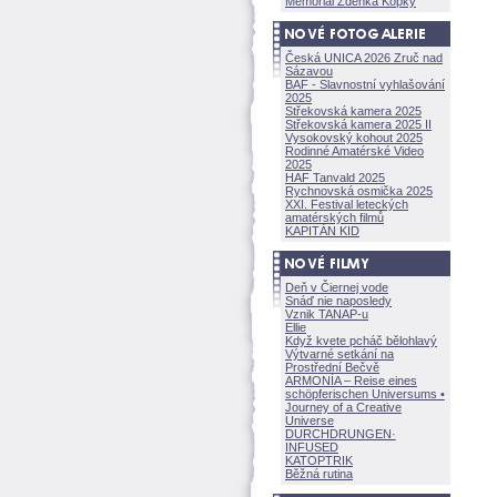
Memoriál Zdeňka Kopky
Česká UNICA 2026 Zruč nad
Sázavou
BAF - Slavnostní vyhlašování
2025
Střekovská kamera 2025
Střekovská kamera 2025 II
Vysokovský kohout 2025
Rodinné Amatérské Video
2025
HAF Tanvald 2025
Rychnovská osmička 2025
XXI. Festival leteckých
amatérských filmů
KAPITÁN KID
Deň v Čiernej vode
Snáď nie naposledy
Vznik TANAP-u
Ellie
Když kvete pcháč bělohlavý
Výtvarné setkání na
Prostřední Bečvě
ARMONÍA – Reise eines
schöpferisch
en Universums •
Journey of a Creative
Universe
DURCHDRUNGEN
·
INFUSED
KATOPTRIK
Běžná rutina