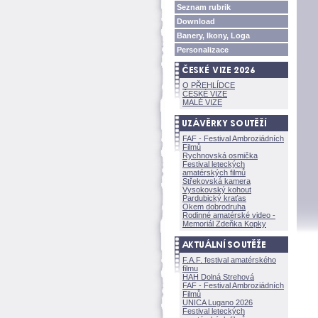
Seznam rubrik
Download
Banery, Ikony, Loga
Personalizace
O PŘEHLÍDCE
ČESKÉ VIZE
MALÉ VIZE
FAF - Festival Ambroziádních
Filmů
Rychnovská osmička
Festival leteckých
amatérských filmů
Střekovská kamera
Vysokovský kohout
Pardubický kraťas
Okem dobrodruha
Rodinné amatérské video -
Memoriál Zdeňka Kopky
F.A.F. festival amatérského
filmu
HAH Dolná Strehov
FAF - Festival Ambroziádních
Filmů
UNICA Lugano 2026
Festival leteckých