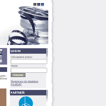
Uživatelské jméno:
Heslo:
spolu -
Těšíme
Registrace do databáze
FILMDAT