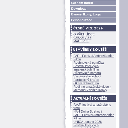
Seznam rubrik
Download
Banery, Ikony, Loga
Personalizace
O PŘEHLÍDCE
ČESKÉ VIZE
MALÉ VIZE
FAF - Festival Ambroziádních
Filmů
Rychnovská osmička
Festival leteckých
amatérských filmů
Střekovská kamera
Vysokovský kohout
Pardubický kraťas
Okem dobrodruha
Rodinné amatérské video -
Memoriál Zdeňka Kopky
F.A.F. festival amatérského
filmu
HAH Dolná Strehov
FAF - Festival Ambroziádních
Filmů
UNICA Lugano 2026
Festival leteckých