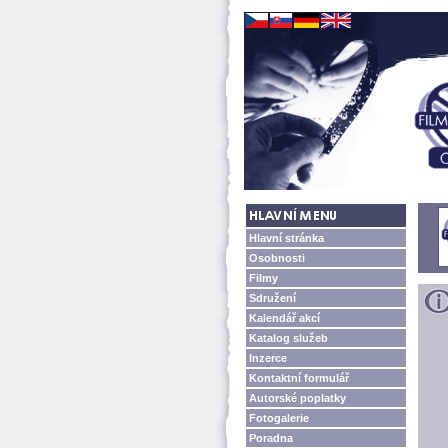
Hlavní stránka
Osobnosti
Filmy
Sdružení
Kalendář akcí
Katalog služeb
Inzerce
Kontaktní formulář
Autorské poplatky
Fotogalerie
Poradna