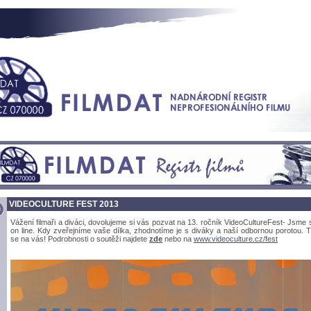
VIDEOCULTURE FEST 2013
Vážení filmaři a diváci, dovolujeme si vás pozvat na 13. ročník VideoCultureFest- Jsme 
on line. Kdy zveřejníme vaše dílka, zhodnotíme je s diváky a naší odbornou porotou. 
se na vás! Podrobnosti o soutěži najdete
zde
nebo na
www.videoculture.cz/fest