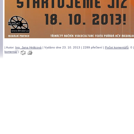
| Autor:
Ing. Jana Hnilicov
| Vydáno dne 23. 10. 2013 | 2289 přečtení |
Počet komentářů
: 0 
komentář
|