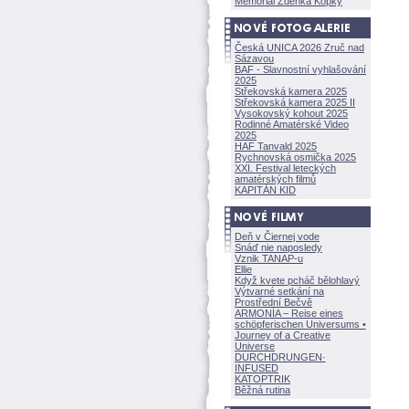
Memoriál Zdeňka Kopky
Česká UNICA 2026 Zruč nad
Sázavou
BAF - Slavnostní vyhlašování
2025
Střekovská kamera 2025
Střekovská kamera 2025 II
Vysokovský kohout 2025
Rodinné Amatérské Video
2025
HAF Tanvald 2025
Rychnovská osmička 2025
XXI. Festival leteckých
amatérských filmů
KAPITÁN KID
Deň v Čiernej vode
Snáď nie naposledy
Vznik TANAP-u
Ellie
Když kvete pcháč bělohlavý
Výtvarné setkání na
Prostřední Bečvě
ARMONÍA – Reise eines
schöpferisch
en Universums •
Journey of a Creative
Universe
DURCHDRUNGEN
·
INFUSED
KATOPTRIK
Běžná rutina