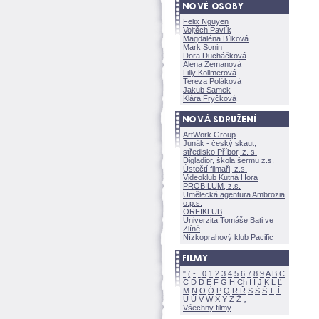
Felix Nguyen
Vojtěch Pavlík
Magdaléna Bílkov
Mark Sonin
Dora Ducháčkov
Alena Zemanov
Lilly Kollmerov
Tereza Polákov
Jakub Samek
Klára Fryčkov
ArtWork Group
Junák - český skaut,
středisko Příbor, z. s.
Digladior, škola šermu z.s.
Ústečtí filmaři, z.s.
Videoklub Kutná Hora
PROBILUM, z.s.
Umělecká agentura Ambrozia
o.p.s.
ORFIKLUB
Univerzita Tomáše Bati ve
Zlíně
Nízkoprahový klub Pacific
"
(
-
.
0
1
2
3
4
5
6
7
8
9
A
B
C
Č
D
Ď
E
F
G
H
Ch
I
Í
J
K
L
Ľ
M
N
O
Ó
P
Q
R
Ř
S
Ś
T
Ť
U
Ú
V
W
X
Y
Z
Všechny filmy