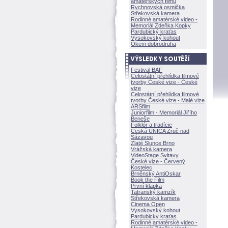
amatérských filmů
Rychnovská osmička
Střekovská kamera
Rodinné amatérské video -
Memoriál Zdeňka Kopky
Pardubický kraťas
Vysokovský kohout
Okem dobrodruha
Festival BAF
Celostátní přehlídka filmové
tvorby České vize - České
vize
Celostátní přehlídka filmové
tvorby České vize - Malé vize
ARSfilm
Juniorfilm - Memoriál Jiřího
Beneše
Folklór a tradície
Česká UNICA Zruč nad
Sázavou
Zlaté Slunce Brno
Vrážská kamera
VideoStage Svitavy
České vize - Červený
Kostelec
Brněnský AntiOskar
Book the Film
První klapka
Tatranský kamzík
Střekovská kamera
Cinema Open
Vysokovský kohout
Pardubický kraťas
Rodinné amatérské video -