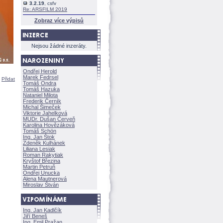
3.2.19
, csfv
Re: ARSFILM 2019
Zobraz více výpisů
Nejsou žádné inzeráty.
Ondřej Herold
Marek Fedrsel
|
Přidat
Tomáš Ondra
Tomáš Hazuka
Nataniel Milota
Frederik Černík
Michal Šimeček
Viktorie Jahelkov
MUDr. Dušan Červeň
Karolina Hovězákov
Tomáš Schön
Ing. Jan Štok
Zdeněk Kulhánek
Liliana Lesiak
Roman Rakytiak
Kryštof Březina
Martin Petruň
Ondřej Unucka
Alena Mautnerov
Miroslav Štván
Ing. Jan Kadlčík
Jiří Bene
Ing. Emil Pražan