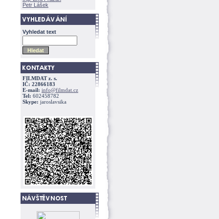
Petr Lášek
Vyhledat text
FILMDAT z. s.
IČ: 22866183
E-mail:
info@filmdat.cz
Tel:
602458782
Skype:
jaroslavsika