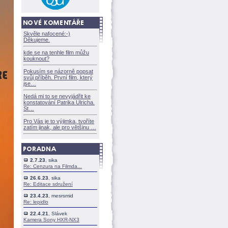
Skvěle nafocené:-)
Děkujeme.
kde se na tenhle film můžu
kouknout?
Pokusím se názorně popsat
svůj příběh. První film, který
jse
Nedá mi to se nevyjádřit ke
konstatování Patrika Ulricha.
St
Pro Vás je to výjimka, tvoříte
zatím jinak, ale pro většinu
2.7.23
, sika
Re: Cenzura na Filmda...
26.6.23
, sika
Re: Editace sdružení
23.4.23
, mesrsmid
Re: lepidlo
22.4.21
, Slávek
Kamera Sony HXR-NX3