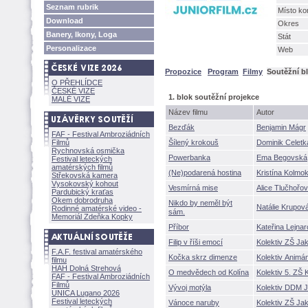
Seznam rubrik
Místo ko
Download
Okres
Banery, Ikony, Loga
Stát
Personalizace
Web
Propozice
Program
Filmy
Soutěžní b
O PŘEHLÍDCE
ČESKÉ VIZE
1. blok soutěžní projekce
MALÉ VIZE
Název filmu
Autor
Bezďák
Benjamin Mágr
FAF - Festival Ambroziádních
Filmů
ílený krokou
Dominik Celet
Rychnovská osmička
Powerbanka
Ema Begovsk
Festival leteckých
amatérských filmů
(Ne)podarená hostina
Kristína Kolm
Střekovská kamera
Vysokovský kohout
Vesmírná mise
Alice Tlučhoř
Pardubický kraťas
Okem dobrodruha
Nikdo by neměl být
Natálie Krupo
Rodinné amatérské video -
sám.
Memoriál Zdeňka Kopky
Příbor
Kateřina Lejna
Filip v říši emocí
Kolektiv ZŠ Ja
F.A.F. festival amatérského
Kočka skrz dimenze
Kolektiv Animáni
filmu
HAH Dolná Strehov
O medvědech od Kolína
Kolektiv 5. ZŠ 
FAF - Festival Ambroziádních
Filmů
Vývoj motýla
Kolektiv DDM J
UNICA Lugano 2026
Festival leteckých
Vánoce naruby
Kolektiv ZŠ Ja