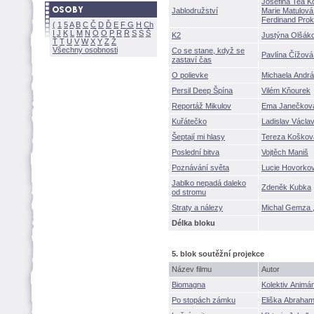
Josefina Tea 
Jablodružství
Marie Matulo
Ferdinand Pro
(
1
5
A
B
C
Č
D
Ď
E
F
G
H
Ch
I
J
K
L
M
N
Ó
O
P
R
Ř
S
Ś
K2
Justýna Olšá
Ť
T
U
V
W
X
Y
Z
Všechny osobnosti
Co se stane, když se
Pavlína Čížo
zastaví čas
O polievke
Michaela And
Persil Deep Špína
Vilém Kňourek
Reportáž Mikulov
Ema Janečk
Kuřátečko
Ladislav Václa
eptají mi hlasy
Tereza Koško
Poslední bitva
Vojtěch Mani
Poznávání světa
Lucie Hovork
Jablko nepadá daleko
Zdeněk Kubka
od stromu
Straty a nálezy
Michal Gemza
Délka bloku
5. blok soutěžní projekce
Název filmu
Autor
Biomagna
Kolektiv Animáni
Po stopách zámku
Eliška Abrah