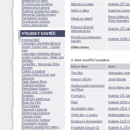
amatérských filmů
Rychnovská osmička
Bláznivá svatba
Kolektiv ZŠ Ja
Střekovská kamera
Niečo z Alice
Katarína Lesk
Rodinné amatérské video -
Memoriál Zdeňka Kopky
Elena Hájkov
Pardubický kraťas
Hledá se jabloň
Peter Rampley
Vysokovský kohout
Okem dobrodruha
Petrova úžasn
Kolektiv ZŠ Ja
dobrodružství
Perníková chaloupka
Kolektiv DDM J
Festival BAF
naruby
Celostátní přehlídka filmové
tvorby České vize - České
Délka bloku
vize
Celostátní přehlídka filmové
tvorby České vize - Malé vize
2. blok soutěžní projekce
ARSfilm
Juniorfilm - Memoriál Jiřího
Název filmu
Autor
Beneše
Folklór a tradície
The Box
Videotábor Ani
Česká UNICA Zruč nad
Sázavou
Pepovy hříchy
Josef Barták
Zlaté Slunce Brno
Vrážská kamera
Audiovizuální workshop
Anna Maria Va
VideoStage Svitavy
na Pětce
České vize - Červený
Kostelec
Formule 1
Kolektiv ZŠ Ja
Brněnský AntiOskar
Hlad
Kolektiv DDM J
Book the Film
První klapka
Strašidelný dům
Kolektiv ZŠ A.
Tatranský kamzík
Střekovská kamera
Vřelé díky z pupku
Multimediální 
Cinema Open
Vysokovský kohout
Krabicový Armagedon
Kolektiv ZUŠ U
Pardubický kraťas
Rodinné amatérské video -
František Kmoch Ⓐ
Kolektiv 5. ZŠ 