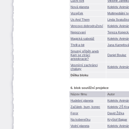
Luční svit
Viktorie Jahel
Nová planeta
Kolektiv Animáni
Vozejček
Multimediální 
Us And Them
Linda Svatuško
Vencovo dobrodružství
Kolektiv Animáni
Nepozvaní
Tereza Kopec
Magická sabotáž
Kolektiv Animáni
Thrill-a-bit
Jana Kampfo
Smutný příběh aneb
Kam se ztrácí
Daniel Boulaz
aristokracie?
Vesmírní zachránci
Kolektiv Animáni
chalupy
Délka bloku
6. blok soutěžní projekce
Název filmu
Autor
Hudební planeta
Kolektiv Animáni
Začátek, bum, konec
Kolektiv ZŠ Kra
Feror
David Žižka
Na koberečku
Kryštof Bajgar
Vodní planeta
Kolektiv Animáni