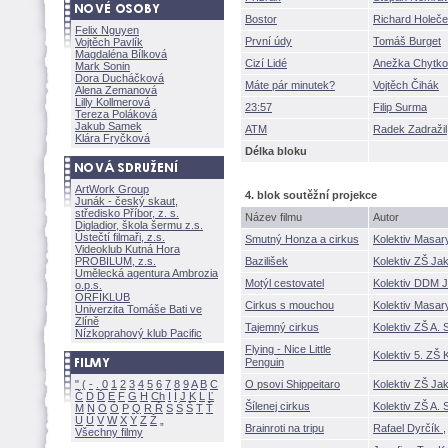
Bostor
Richard Holeč
Felix Nguyen
První údy
Tomáš Burget
Vojtěch Pavlík
Magdaléna Bílkov
Cizí Lidé
Anežka Chytk
Mark Sonin
Dora Ducháčkov
Máte pár minutek?
Vojtěch Čihák
Alena Zemanov
Lilly Kollmerov
23:57
Filip Surma
Tereza Polákov
Jakub Samek
ATM
Radek Zadražil
Klára Fryčkov
Délka bloku
ArtWork Group
4. blok soutěžní projekce
Junák - český skaut,
středisko Příbor, z. s.
Název filmu
Autor
Digladior, škola šermu z.s.
Ústečtí filmaři, z.s.
Smutný Honza a cirkus
Kolektiv Masar
Videoklub Kutná Hora
PROBILUM, z.s.
Bazilišek
Kolektiv ZŠ Ja
Umělecká agentura Ambrozia
Motýl cestovatel
Kolektiv DDM J
o.p.s.
ORFIKLUB
Cirkus s mouchou
Kolektiv Masar
Univerzita Tomáše Bati ve
Zlíně
Tajemný cirkus
Kolektiv ZŠ A.
Nízkoprahový klub Pacific
Flying - Nice Little
Kolektiv 5. ZŠ 
Penguin
"
(
-
.
0
1
2
3
4
5
6
7
8
9
A
B
C
O psovi Shippeitaro
Kolektiv ZŠ Ja
Č
D
Ď
E
F
G
H
Ch
I
Í
J
K
L
Ľ
ílenej cirkus
Kolektiv ZŠ A.
M
N
O
Ó
P
Q
R
Ř
S
Ś
T
Ť
U
Ú
V
W
X
Y
Z
Brainroti na tripu
Rafael Dyrčík
Všechny filmy