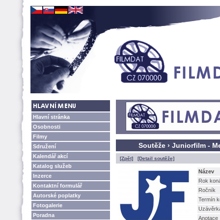
Hlavní stránka
Osobnosti
Filmy
Soutěže › Juniorfilm - M
Sdružení
Kalendář akcí
[Zpět]
[Detail soutěže]
Katalog služeb
Název
Inzerce
Rok kon
Kontaktní formulář
Ročník
Autorské poplatky
Termín k
Fotogalerie
Uzávěrk
Poradna
Anotace