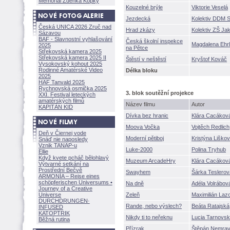
Memoriál Zdeňka Kopky
Kouzelné brýle
Viktorie Vesel
Jezdeck
Kolektiv DDM 
Česká UNICA 2026 Zruč nad
Hrad zkázy
Kolektiv ZŠ Ja
Sázavou
BAF - Slavnostní vyhlašování
Česká školní inspekce
Magdalena Ehrl
2025
na Pětce
Střekovská kamera 2025
Střekovská kamera 2025 II
těstí v neštěstí
Kryštof Kováč
Vysokovský kohout 2025
Rodinné Amatérské Video
Délka bloku
2025
HAF Tanvald 2025
Rychnovská osmička 2025
3. blok soutěžní projekce
XXI. Festival leteckých
amatérských filmů
Název filmu
Autor
KAPITÁN KID
Dívka bez hranic
Klára Cacáko
Moova Vočka
Vojtěch Redlich
Deň v Čiernej vode
Moderní pětiboj
Kristýna Lišk
Snáď nie naposledy
Vznik TANAP-u
Luke-2000
Polina Tryhub
Ellie
Když kvete pcháč bělohlavý
Muzeum ArcadeHry
Klára Cacáko
Výtvarné setkání na
Prostřední Bečvě
Swayhem
rka Teslero
ARMONÍA – Reise eines
schöpferisch
en Universums •
Na dně
Adéla Volráb
Journey of a Creative
Universe
Zeleň
Maximilián Laz
DURCHDRUNGEN
·
Rande, nebo výslech?
Beáta Ratajsk
INFUSED
KATOPTRIK
Nikdy ti to neřeknu
Lucia Tarnov
Běžná rutina
Přízrak
těpán Nemra