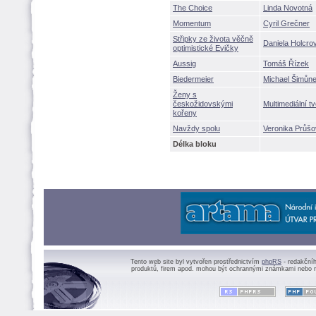
The Choice
Linda Novotn
Momentum
Cyril Grečner
Střipky ze života věčně
Daniela Holcr
optimistické Evičky
Aussig
Tomáš Řízek
Biedermeier
Michael Šimůn
eny s
českožidovskými
Multimediální 
kořeny
Navždy spolu
Veronika Průš
Délka bloku
Tento web site byl vytvořen prostřednictvím
phpRS
- redakční
produktů, firem apod. mohou být ochrannými známkami nebo r