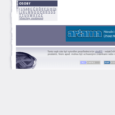
(
1
5
A
B
C
Č
D
Ď
E
F
G
H
Ch
I
J
K
L
M
N
Ó
O
P
R
Ř
S
Ś
Ť
T
U
V
W
X
Y
Z
Všechny osobnosti
Tento web site byl vytvořen prostřednictvím
phpRS
- redakční
produktů, firem apod. mohou být ochrannými známkami nebo r