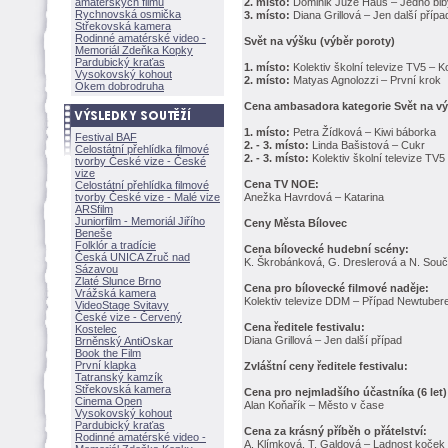
amatérských filmů
2. místo:
Dominik Juze Haus – Jedno blb
Rychnovská osmička
3. místo:
Diana Grillová – Jen další přípa
Střekovská kamera
Rodinné amatérské video -
Svět na výšku (výběr poroty)
Memoriál Zdeňka Kopky
Pardubický kraťas
1. místo:
Kolektiv školní televize TV5 – K
Vysokovský kohout
2. místo:
Matyas Agnolozzi – První krok
Okem dobrodruha
Cena ambasadora kategorie Svět na v
1. místo:
Petra Žídková – Kiwi báborka
Festival BAF
2. - 3. místo:
Linda Bašistová – Cukr
Celostátní přehlídka filmové
2. - 3. místo:
Kolektiv školní televize TV5
tvorby České vize - České
vize
Cena TV NOE:
Celostátní přehlídka filmové
tvorby České vize - Malé vize
Anežka Havrdová – Katarina
ARSfilm
Juniorfilm - Memoriál Jiřího
Ceny Města Bílovec
Beneše
Folklór a tradície
Cena bílovecké hudební scény:
Česká UNICA Zruč nad
K. Škrobánková, G. Dreslerová a N. Součko
Sázavou
Zlaté Slunce Brno
Cena pro bílovecké filmové naděje:
Vrážská kamera
Kolektiv televize DDM – Případ Newtuber
VideoStage Svitavy
České vize - Červený
Cena ředitele festivalu:
Kostelec
Diana Grillová – Jen další případ
Brněnský AntiOskar
Book the Film
První klapka
Zvláštní ceny ředitele festivalu:
Tatranský kamzík
Střekovská kamera
Cena pro nejmladšího účastníka (6 let)
Cinema Open
Alan Koňařík – Město v čase
Vysokovský kohout
Pardubický kraťas
Cena za krásný příběh o přátelství:
Rodinné amatérské video -
A. Klímková, T. Galdová – Ladnost koček