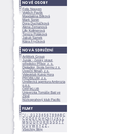
Felix Nguyen
Vojtěch Pavlík
Magdaléna Bílkov
Mark Sonin
Dora Ducháčkov
Alena Zemanov
Lilly Kollmerov
Tereza Polákov
Jakub Samek
Klára Fryčkov
ArtWork Group
Junák - český skaut,
středisko Příbor, z. s.
Digladior, škola šermu z.s.
Ústečtí filmaři, z.s.
Videoklub Kutná Hora
PROBILUM, z.s.
Umělecká agentura Ambrozia
o.p.s.
ORFIKLUB
Univerzita Tomáše Bati ve
Zlíně
Nízkoprahový klub Pacific
"
(
-
.
0
1
2
3
4
5
6
7
8
9
A
B
C
Č
D
Ď
E
F
G
H
Ch
I
Í
J
K
L
Ľ
M
N
O
Ó
P
Q
R
Ř
S
Ś
T
Ť
U
Ú
V
W
X
Y
Z
Všechny filmy