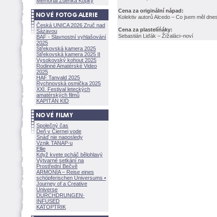
Memoriál Zdeňka Kopky
Cena za originální nápad:
Kolektiv autorů Alcedo – Co jsem měl dne
Česká UNICA 2026 Zruč nad
Cena za plastelíńáky:
Sázavou
Sebastián Liďák – Žížaláci–noví
BAF - Slavnostní vyhlašování
2025
Střekovská kamera 2025
Střekovská kamera 2025 II
Vysokovský kohout 2025
Rodinné Amatérské Video
2025
HAF Tanvald 2025
Rychnovská osmička 2025
XXI. Festival leteckých
amatérských filmů
KAPITÁN KID
Společný čas
Deň v Čiernej vode
Snáď nie naposledy
Vznik TANAP-u
Ellie
Když kvete pcháč bělohlavý
Výtvarné setkání na
Prostřední Bečvě
ARMONÍA – Reise eines
schöpferisch
en Universums •
Journey of a Creative
Universe
DURCHDRUNGEN
·
INFUSED
KATOPTRIK