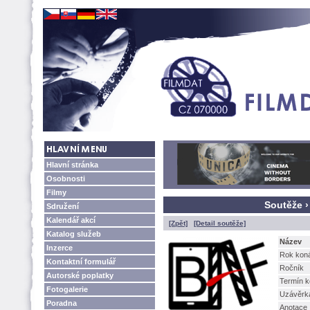
Hlavní stránka
Osobnosti
Filmy
Soutěže ›
Sdružení
Kalendář akcí
[Zpět]
[Detail soutěže]
Katalog služeb
Název
Inzerce
Rok kon
Kontaktní formulář
Ročník
Autorské poplatky
Termín k
Fotogalerie
Uzávěrk
Poradna
Anotace