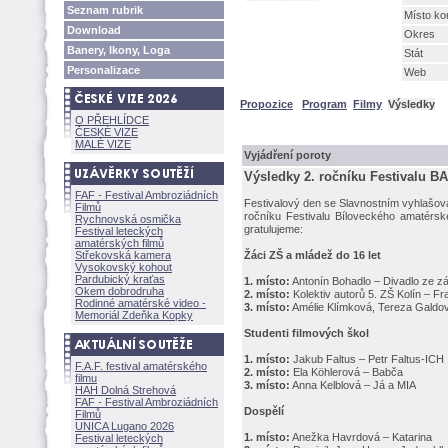
Seznam rubrik
Místo ko
Download
Okres
Banery, Ikony, Loga
Stát
Personalizace
Web
Propozice
Program
Filmy
Výsledky
O PŘEHLÍDCE
ČESKÉ VIZE
MALÉ VIZE
Vyjádření poroty
Výsledky 2. ročníku Festivalu B
FAF - Festival Ambroziádních
Festivalový den se Slavnostním vyhlašová
Filmů
ročníku Festivalu Bíloveckého amatér
Rychnovská osmička
gratulujeme:
Festival leteckých
amatérských filmů
Střekovská kamera
ci ZŠ a mládež do 16 let
Vysokovský kohout
Pardubický kraťas
1. místo:
Antonín Bohadlo – Divadlo ze zá
Okem dobrodruha
2. místo:
Kolektiv autorů 5. ZŠ Kolín – F
Rodinné amatérské video -
3. místo:
Amélie Klímková, Tereza Galdo
Memoriál Zdeňka Kopky
Studenti filmových škol
1. místo:
Jakub Faltus – Petr Faltus-ICH
F.A.F. festival amatérského
2. místo:
Ela Köhlerová – Babča
filmu
3. místo:
Anna Kelblová – Já a MIA
HAH Dolná Strehov
FAF - Festival Ambroziádních
Dospělí
Filmů
UNICA Lugano 2026
1. místo:
Anežka Havrdová – Katarina
Festival leteckých