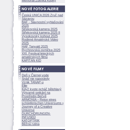
Memoriál Zdeňka Kopky
Česká UNICA 2026 Zruč nad
Sázavou
BAF - Slavnostní vyhlašování
2025
Střekovská kamera 2025
Střekovská kamera 2025 II
Vysokovský kohout 2025
Rodinné Amatérské Video
2025
HAF Tanvald 2025
Rychnovská osmička 2025
XXI. Festival leteckých
amatérských filmů
KAPITÁN KID
Deň v Čiernej vode
Snáď nie naposledy
Vznik TANAP-u
Ellie
Když kvete pcháč bělohlavý
Výtvarné setkání na
Prostřední Bečvě
ARMONÍA – Reise eines
schöpferisch
en Universums •
Journey of a Creative
Universe
DURCHDRUNGEN
·
INFUSED
KATOPTRIK
Běžná rutina