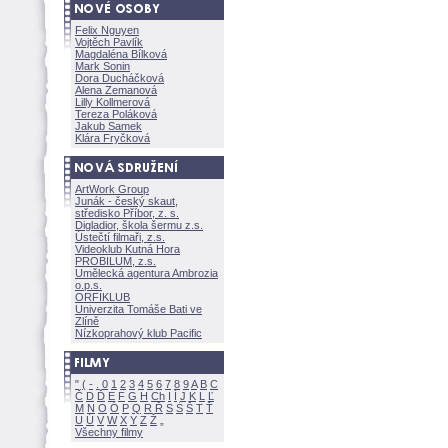
Felix Nguyen
Vojtěch Pavlík
Magdaléna Bílkov
Mark Sonin
Dora Ducháčkov
Alena Zemanov
Lilly Kollmerov
Tereza Polákov
Jakub Samek
Klára Fryčkov
ArtWork Group
Junák - český skaut,
středisko Příbor, z. s.
Digladior, škola šermu z.s.
Ústečtí filmaři, z.s.
Videoklub Kutná Hora
PROBILUM, z.s.
Umělecká agentura Ambrozia
o.p.s.
ORFIKLUB
Univerzita Tomáše Bati ve
Zlíně
Nízkoprahový klub Pacific
"
(
-
.
0
1
2
3
4
5
6
7
8
9
A
B
C
Č
D
Ď
E
F
G
H
Ch
I
Í
J
K
L
Ľ
M
N
O
Ó
P
Q
R
Ř
S
Ś
T
Ť
U
Ú
V
W
X
Y
Z
Všechny filmy