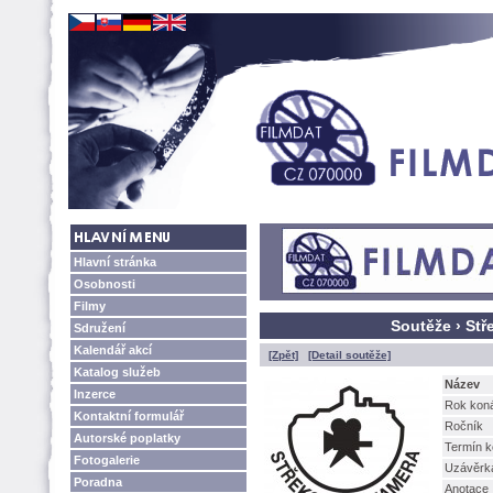
Hlavní stránka
Osobnosti
Filmy
Soutěže › Stř
Sdružení
Kalendář akcí
[Zpět]
[Detail soutěže]
Katalog služeb
Název
Inzerce
Rok kon
Kontaktní formulář
Ročník
Autorské poplatky
Termín k
Fotogalerie
Uzávěrk
Poradna
Anotace