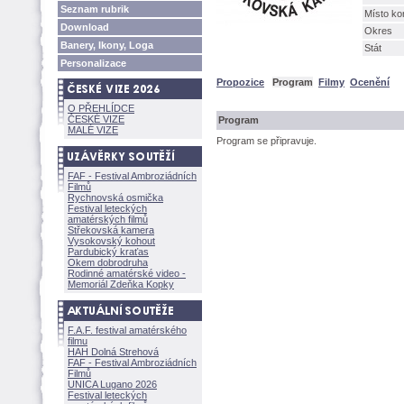
Seznam rubrik
Místo ko
Download
Okres
Banery, Ikony, Loga
Stát
Personalizace
Propozice
Program
Filmy
Ocenění
O PŘEHLÍDCE
ČESKÉ VIZE
Program
MALÉ VIZE
Program se připravuje.
FAF - Festival Ambroziádních
Filmů
Rychnovská osmička
Festival leteckých
amatérských filmů
Střekovská kamera
Vysokovský kohout
Pardubický kraťas
Okem dobrodruha
Rodinné amatérské video -
Memoriál Zdeňka Kopky
F.A.F. festival amatérského
filmu
HAH Dolná Strehov
FAF - Festival Ambroziádních
Filmů
UNICA Lugano 2026
Festival leteckých