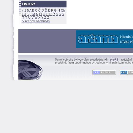
(
1
5
A
B
C
Č
D
Ď
E
F
G
H
Ch
I
J
K
L
M
N
Ó
O
P
R
Ř
S
Ś
Ť
T
U
V
W
X
Y
Z
Všechny osobnosti
Tento web site byl vytvořen prostřednictvím
phpRS
- redakční
produktů, firem apod. mohou být ochrannými známkami nebo r