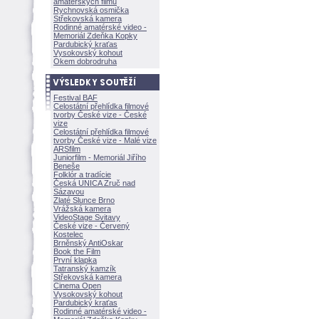
amatérských filmů
Rychnovská osmička
Střekovská kamera
Rodinné amatérské video -
Memoriál Zdeňka Kopky
Pardubický kraťas
Vysokovský kohout
Okem dobrodruha
Festival BAF
Celostátní přehlídka filmové
tvorby České vize - České
vize
Celostátní přehlídka filmové
tvorby České vize - Malé vize
ARSfilm
Juniorfilm - Memoriál Jiřího
Beneše
Folklór a tradície
Česká UNICA Zruč nad
Sázavou
Zlaté Slunce Brno
Vrážská kamera
VideoStage Svitavy
České vize - Červený
Kostelec
Brněnský AntiOskar
Book the Film
První klapka
Tatranský kamzík
Střekovská kamera
Cinema Open
Vysokovský kohout
Pardubický kraťas
Rodinné amatérské video -