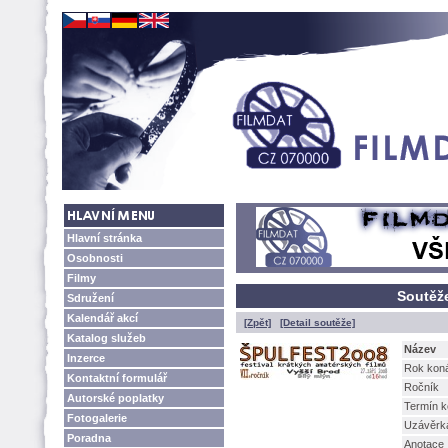
Hlavní stránka
Osobnosti
Filmy
Soutěže
Sdružení
Kalendář akcí
[Zpět]
[Detail soutěže]
Katalog služeb
Název
Inzerce
Rok kon
Kontaktní formulář
Ročník
Autorské poplatky
Termín k
Fotogalerie
Uzávěrk
Poradna
Anotace