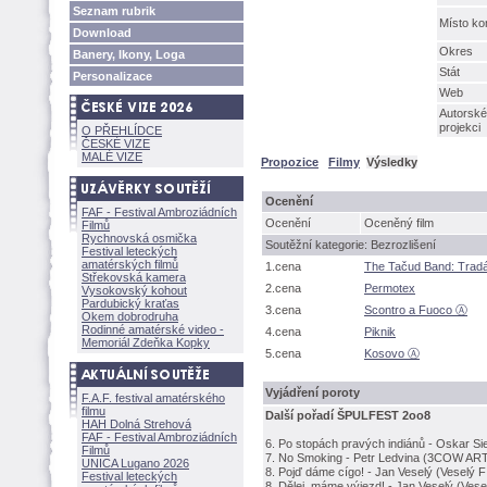
Seznam rubrik
Místo ko
Download
Okres
Banery, Ikony, Loga
Stát
Personalizace
Web
Autorské
projekci
O PŘEHLÍDCE
ČESKÉ VIZE
MALÉ VIZE
Propozice
Filmy
Výsledky
Ocenění
FAF - Festival Ambroziádních
Ocenění
Oceněný film
Filmů
Rychnovská osmička
Soutěžní kategorie: Bezrozlišení
Festival leteckých
amatérských filmů
1.cena
The Tačud Band: Trad
Střekovská kamera
2.cena
Permotex
Vysokovský kohout
Pardubický kraťas
3.cena
Scontro a Fuoco Ⓐ
Okem dobrodruha
Rodinné amatérské video -
4.cena
Piknik
Memoriál Zdeňka Kopky
5.cena
Kosovo Ⓐ
Vyjádření poroty
F.A.F. festival amatérského
filmu
Další pořadí ŠPULFEST 2oo8
HAH Dolná Strehov
FAF - Festival Ambroziádních
6. Po stopách pravých indiánů - Oskar Si
Filmů
7. No Smoking - Petr Ledvina (3COW ART,
UNICA Lugano 2026
8. Pojď dáme cígo! - Jan Veselý (Veselý 
Festival leteckých
8. Dělej, máme výjezd! - Jan Veselý (Ves