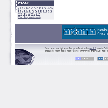
(
1
5
A
B
C
Č
D
Ď
E
F
G
H
Ch
I
J
K
L
M
N
Ó
O
P
R
Ř
S
Ś
Ť
T
U
V
W
X
Y
Z
Všechny osobnosti
Tento web site byl vytvořen prostřednictvím
phpRS
- redakční
produktů, firem apod. mohou být ochrannými známkami nebo r