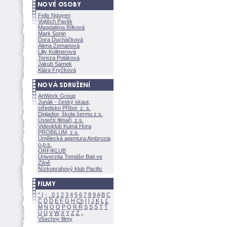
Felix Nguyen
Vojtěch Pavlík
Magdaléna Bílkov
Mark Sonin
Dora Ducháčkov
Alena Zemanov
Lilly Kollmerov
Tereza Polákov
Jakub Samek
Klára Fryčkov
ArtWork Group
Junák - český skaut,
středisko Příbor, z. s.
Digladior, škola šermu z.s.
Ústečtí filmaři, z.s.
Videoklub Kutná Hora
PROBILUM, z.s.
Umělecká agentura Ambrozia
o.p.s.
ORFIKLUB
Univerzita Tomáše Bati ve
Zlíně
Nízkoprahový klub Pacific
"
(
-
.
0
1
2
3
4
5
6
7
8
9
A
B
C
Č
D
Ď
E
F
G
H
Ch
I
Í
J
K
L
Ľ
M
N
O
Ó
P
Q
R
Ř
S
Ś
T
Ť
U
Ú
V
W
X
Y
Z
Všechny filmy