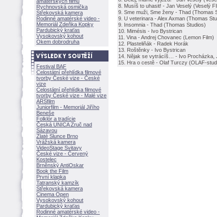
amatérských filmů
8. Musíš to uhasit! - Jan Veselý (Veselý F
Rychnovská osmička
9. Sme muži, Sme ženy - Thad (Thomas S
Střekovská kamera
Rodinné amatérské video -
9. U veterinara - Alex Axman (Thomas Stu
Memoriál Zdeňka Kopky
9. Insomnia - Thad (Thomas Studios)
Pardubický kraťas
10. Mimésis - Ivo Bystrican
Vysokovský kohout
11. Vina - Andrej Chovanec (Lemon Film)
Okem dobrodruha
12. Plasteliňák - Radek Horák
13. Roštěnky - Ivo Bystrican
14. Nějak se vytrácíš… - Ivo Procházka,
15. Hra o cestě - Olaf Turczy (OLAF-stud
Festival BAF
Celostátní přehlídka filmové
tvorby České vize - České
vize
Celostátní přehlídka filmové
tvorby České vize - Malé vize
ARSfilm
Juniorfilm - Memoriál Jiřího
Beneše
Folklór a tradície
Česká UNICA Zruč nad
Sázavou
Zlaté Slunce Brno
Vrážská kamera
VideoStage Svitavy
České vize - Červený
Kostelec
Brněnský AntiOskar
Book the Film
První klapka
Tatranský kamzík
Střekovská kamera
Cinema Open
Vysokovský kohout
Pardubický kraťas
Rodinné amatérské video -