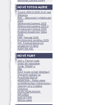
Memoriál Zdeňka Kopky
Česká UNICA 2026 Zruč nad
Sázavou
BAF - Slavnostní vyhlašování
2025
Střekovská kamera 2025
Střekovská kamera 2025 II
Vysokovský kohout 2025
Rodinné Amatérské Video
2025
HAF Tanvald 2025
Rychnovská osmička 2025
XXI. Festival leteckých
amatérských filmů
KAPITÁN KID
Deň v Čiernej vode
Snáď nie naposledy
Vznik TANAP-u
Ellie
Když kvete pcháč bělohlavý
Výtvarné setkání na
Prostřední Bečvě
ARMONÍA – Reise eines
schöpferisch
en Universums •
Journey of a Creative
Universe
DURCHDRUNGEN
·
INFUSED
KATOPTRIK
Běžná rutina