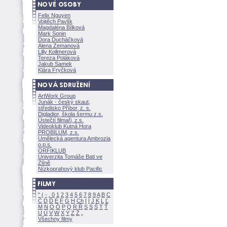
Felix Nguyen
Vojtěch Pavlík
Magdaléna Bílkov
Mark Sonin
Dora Ducháčkov
Alena Zemanov
Lilly Kollmerov
Tereza Polákov
Jakub Samek
Klára Fryčkov
ArtWork Group
Junák - český skaut,
středisko Příbor, z. s.
Digladior, škola šermu z.s.
Ústečtí filmaři, z.s.
Videoklub Kutná Hora
PROBILUM, z.s.
Umělecká agentura Ambrozia
o.p.s.
ORFIKLUB
Univerzita Tomáše Bati ve
Zlíně
Nízkoprahový klub Pacific
"
(
-
.
0
1
2
3
4
5
6
7
8
9
A
B
C
Č
D
Ď
E
F
G
H
Ch
I
Í
J
K
L
Ľ
M
N
O
Ó
P
Q
R
Ř
S
Ś
T
Ť
U
Ú
V
W
X
Y
Z
Všechny filmy