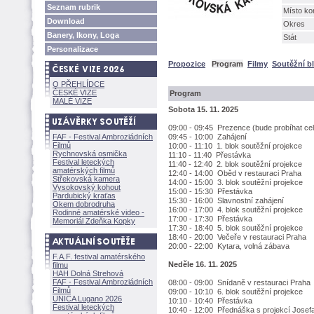
Seznam rubrik
Místo ko
Download
Okres
Banery, Ikony, Loga
Stát
Personalizace
Propozice
Program
Filmy
Soutěžní b
O PŘEHLÍDCE
ČESKÉ VIZE
Program
MALÉ VIZE
Sobota 15. 11. 2025
09:00 - 09:45 Prezence (bude probíhat ce
FAF - Festival Ambroziádních
09:45 - 10:00 Zahájení
Filmů
10:00 - 11:10 1. blok soutěžní projekce
Rychnovská osmička
11:10 - 11:40 Přestávka
Festival leteckých
11:40 - 12:40 2. blok soutěžní projekce
amatérských filmů
12:40 - 14:00 Oběd v restauraci Praha
Střekovská kamera
14:00 - 15:00 3. blok soutěžní projekce
Vysokovský kohout
15:00 - 15:30 Přestávka
Pardubický kraťas
15:30 - 16:00 Slavnostní zahájení
Okem dobrodruha
16:00 - 17:00 4. blok soutěžní projekce
Rodinné amatérské video -
17:00 - 17:30 Přestávka
Memoriál Zdeňka Kopky
17:30 - 18:40 5. blok soutěžní projekce
18:40 - 20:00 Večeře v restauraci Praha
20:00 - 22:00 Kytara, volná zábava
F.A.F. festival amatérského
Neděle 16. 11. 2025
filmu
HAH Dolná Strehov
FAF - Festival Ambroziádních
08:00 - 09:00 Snídaně v restauraci Praha
Filmů
09:00 - 10:10 6. blok soutěžní projekce
UNICA Lugano 2026
10:10 - 10:40 Přestávka
Festival leteckých
10:40 - 12:00 Přednáška s projekcí Josef