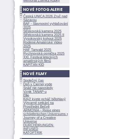
Memoriál Zdeňka Kopky
Česká UNICA 2026 Zruč nad
Sázavou
BAF - Slavnostní vyhlašování
2025
Střekovská kamera 2025
Střekovská kamera 2025 II
Vysokovský kohout 2025
Rodinné Amatérské Video
2025
HAF Tanvald 2025
Rychnovská osmička 2025
XXI. Festival leteckých
amatérských filmů
KAPITÁN KID
Společný čas
Deň v Čiernej vode
Snáď nie naposledy
Vznik TANAP-u
Ellie
Když kvete pcháč bělohlavý
Výtvarné setkání na
Prostřední Bečvě
ARMONÍA – Reise eines
schöpferisch
en Universums •
Journey of a Creative
Universe
DURCHDRUNGEN
·
INFUSED
KATOPTRIK