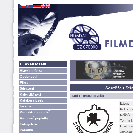
Hlavní stránka
Osobnosti
Filmy
Soutěže › Stř
Sdružení
Kalendář akcí
[Zpět]
[Detail soutěže]
Katalog služeb
Název
Inzerce
Rok kon
Kontaktní formulář
Ročník
Autorské poplatky
Termín k
Fotogalerie
Uzávěrk
Poradna
Anotace