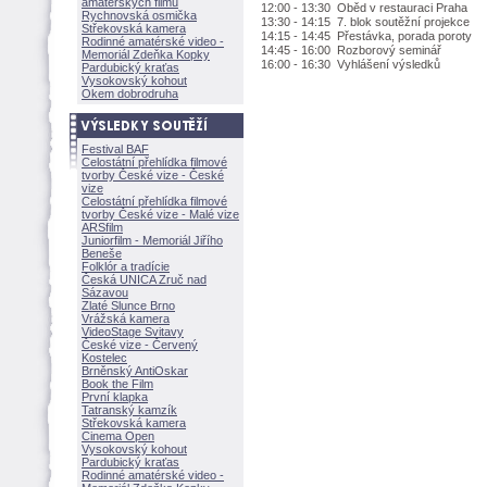
amatérských filmů
12:00 - 13:30 Oběd v restauraci Praha
Rychnovská osmička
13:30 - 14:15 7. blok soutěžní projekce
Střekovská kamera
14:15 - 14:45 Přestávka, porada poroty
Rodinné amatérské video -
14:45 - 16:00 Rozborový seminář
Memoriál Zdeňka Kopky
16:00 - 16:30 Vyhlášení výsledků
Pardubický kraťas
Vysokovský kohout
Okem dobrodruha
Festival BAF
Celostátní přehlídka filmové
tvorby České vize - České
vize
Celostátní přehlídka filmové
tvorby České vize - Malé vize
ARSfilm
Juniorfilm - Memoriál Jiřího
Beneše
Folklór a tradície
Česká UNICA Zruč nad
Sázavou
Zlaté Slunce Brno
Vrážská kamera
VideoStage Svitavy
České vize - Červený
Kostelec
Brněnský AntiOskar
Book the Film
První klapka
Tatranský kamzík
Střekovská kamera
Cinema Open
Vysokovský kohout
Pardubický kraťas
Rodinné amatérské video -