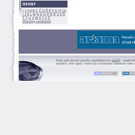
(
1
5
A
B
C
Č
D
Ď
E
F
G
H
Ch
I
J
K
L
M
N
Ó
O
P
R
Ř
S
Ś
Ť
T
U
V
W
X
Y
Z
Všechny osobnosti
Tento web site byl vytvořen prostřednictvím
phpRS
- redakční
produktů, firem apod. mohou být ochrannými známkami nebo r