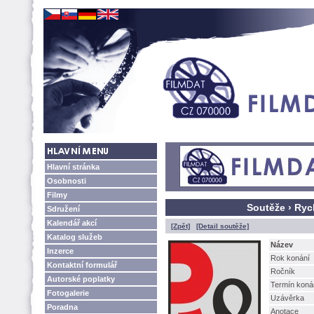
Hlavní stránka
Osobnosti
Filmy
Soutěže › Ry
Sdružení
Kalendář akcí
[Zpět]
[Detail soutěže]
Katalog služeb
Název
Inzerce
Rok konání
Kontaktní formulář
Ročník
Autorské poplatky
Termín koná
Fotogalerie
Uzávěrka
Poradna
Anotace