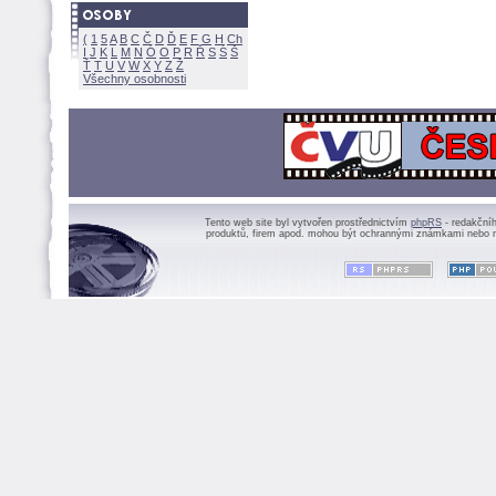
(
1
5
A
B
C
Č
D
Ď
E
F
G
H
Ch
I
J
K
L
M
N
Ó
O
P
R
Ř
S
Ś
Ť
T
U
V
W
X
Y
Z
Všechny osobnosti
Tento web site byl vytvořen prostřednictvím
phpRS
- redakční
produktů, firem apod. mohou být ochrannými známkami nebo r