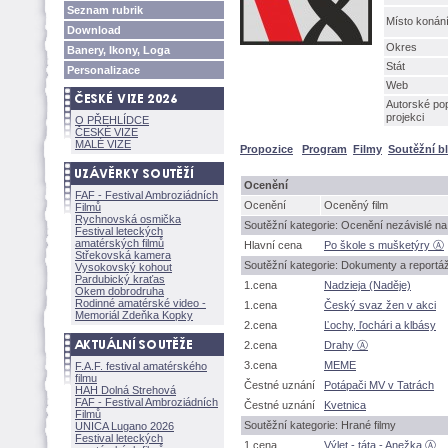
Seznam rubrik
Místo konán
Download
Okres
Banery, Ikony, Loga
Stát
Personalizace
Web
Autorské pop
projekci
O PŘEHLÍDCE
ČESKÉ VIZE
MALÉ VIZE
Propozice
Program
Filmy
Soutěžní b
Ocenění
FAF - Festival Ambroziádních
Ocenění
Oceněný film
Filmů
Rychnovská osmička
Soutěžní kategorie: Ocenění nezávislé na 
Festival leteckých
amatérských filmů
Hlavní cena
Po škole s mušketýry Ⓐ
Střekovská kamera
Soutěžní kategorie: Dokumenty a reportá
Vysokovský kohout
Pardubický kraťas
1.cena
Nadzieja (Naděje)
Okem dobrodruha
Rodinné amatérské video -
1.cena
Český svaz žen v akci
Memoriál Zdeňka Kopky
2.cena
Ľochy, ľochári a klbásy
2.cena
Drahy Ⓐ
3.cena
MEME
F.A.F. festival amatérského
filmu
Čestné uznání
Potápači MV v Tatrách
HAH Dolná Strehov
FAF - Festival Ambroziádních
Čestné uznání
Kvetnica
Filmů
Soutěžní kategorie: Hrané filmy
UNICA Lugano 2026
Festival leteckých
1.cena
Výlet - táta - Anežka Ⓐ