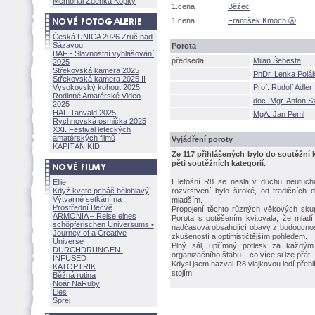
Memoriál Zdeňka Kopky
1.cena
Běžec
1.cena
František Kmoch Ⓐ
Česká UNICA 2026 Zruč nad
Sázavou
Porota
BAF - Slavnostní vyhlašování
předseda
Milan Šebesta
2025
Střekovská kamera 2025
PhDr. Lenka Pol
Střekovská kamera 2025 II
Vysokovský kohout 2025
Prof. Rudolf Adler
Rodinné Amatérské Video
doc. Mgr. Anton S
2025
HAF Tanvald 2025
MgA. Jan Peml
Rychnovská osmička 2025
XXI. Festival leteckých
amatérských filmů
Vyjádření poroty
KAPITÁN KID
Ze 117 přihlášených bylo do soutěžní
pěti soutěžních kategorií.
I letošní R8 se nesla v duchu neutucha
Ellie
Když kvete pcháč bělohlavý
rozvrstvení bylo široké, od tradičních
Výtvarné setkání na
mladším.
Prostřední Bečvě
Propojení těchto různých věkových skupi
ARMONÍA – Reise eines
Porota s potěšením kvitovala, že mladí 
schöpferisch
en Universums •
nadčasová obsahující obavy z budoucnost
Journey of a Creative
zkušeností a optimističtějším pohledem.
Universe
Plný sál, upřímný potlesk za každým 
DURCHDRUNGEN
·
organizačního štábu – co více si lze přát.
INFUSED
Kdysi jsem nazval R8 vlajkovou lodí přehl
KATOPTRIK
stojím.
Běžná rutina
Noár NaRuby
Lies
Sprej