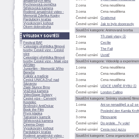
amatérských filmů
Rychnovská osmička
2.cena
Cena neudělena
Střekovská kamera
3.cena
Cena neudělena
Rodinné amatérské video -
Memoriál Zdeňka Kopky
Čestné uznání
Gratismut
Pardubický kraťas
Vysokovský kohout
Čestné uznání
Jak to bylo doopravdy
Okem dobrodruha
Soutěžní kategorie: Animovaná tvorba
1.cena
Tři zlaté vlasy Ⓐ
Festival BAF
2.cena
Cecílie
Celostátní přehlídka filmové
3.cena
The Fall
tvorby České vize - České
vize
Čestné uznání
Uvnitř
Celostátní přehlídka filmové
tvorby České vize - Malé vize
Soutěžní kategorie: Videoklip a experiment
ARSfilm
1.cena
Cena neudělena
Juniorfilm - Memoriál Jiřího
Beneše
2.cena
Cena neudělena
Folklór a tradície
Česká UNICA Zruč nad
3.cena
Cena neudělena
Sázavou
Čestné uznání
UDICE UMŘE RYBU Ⓐ
Zlaté Slunce Brno
Vrážská kamera
Čestné uznání
London Calling
VideoStage Svitavy
České vize - Červený
Soutěžní kategorie: Snímky studentů film
Kostelec
1.cena
Ani se nenaděješ a už s
Brněnský AntiOskar
Book the Film
2.cena
Poslední den Kamila Krof
První klapka
Tatranský kamzík
3.cena
Plimovanje
Střekovská kamera
Čestné uznání
Do prdele...Ty vole!
Cinema Open
Vysokovský kohout
Čestné uznání
Cesta nocí jazzu
Pardubický kraťas
Rodinné amatérské video -
Soutěžní kategorie: Cena organizátora 