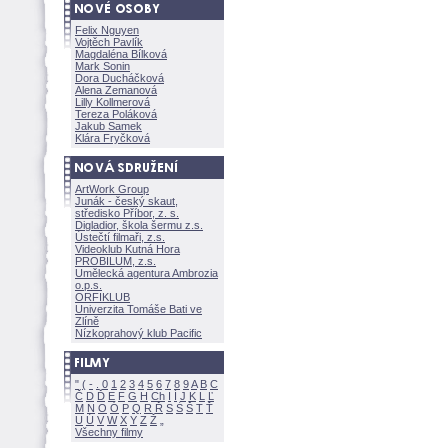
Felix Nguyen
Vojtěch Pavlík
Magdaléna Bílkov
Mark Sonin
Dora Ducháčkov
Alena Zemanov
Lilly Kollmerov
Tereza Polákov
Jakub Samek
Klára Fryčkov
ArtWork Group
Junák - český skaut,
středisko Příbor, z. s.
Digladior, škola šermu z.s.
Ústečtí filmaři, z.s.
Videoklub Kutná Hora
PROBILUM, z.s.
Umělecká agentura Ambrozia
o.p.s.
ORFIKLUB
Univerzita Tomáše Bati ve
Zlíně
Nízkoprahový klub Pacific
"
(
-
.
0
1
2
3
4
5
6
7
8
9
A
B
C
Č
D
Ď
E
F
G
H
Ch
I
Í
J
K
L
Ľ
M
N
O
Ó
P
Q
R
Ř
S
Ś
T
Ť
U
Ú
V
W
X
Y
Z
Všechny filmy