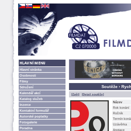
Hlavní stránka
Osobnosti
Filmy
Soutěže › Ryc
Sdružení
Kalendář akcí
[Zpět]
[Detail soutěže]
Katalog služeb
Název
Inzerce
Rok konání
Kontaktní formulář
Ročník
Autorské poplatky
Termín koná
Fotogalerie
Uzávěrka
Poradna
Anotace