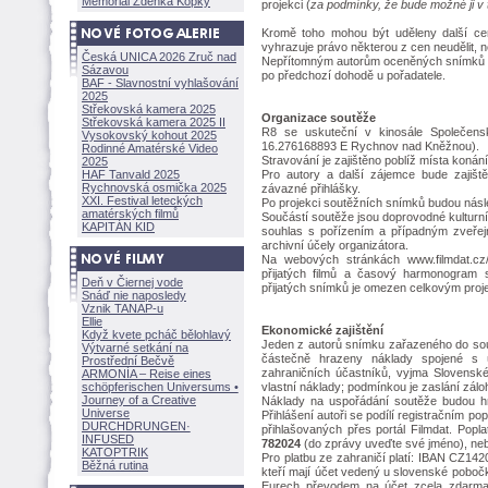
Memoriál Zdeňka Kopky
projekci (
za podmínky, že bude možné ji v 
Kromě toho mohou být uděleny další cen
vyhrazuje právo některou z cen neudělit, ne
Česká UNICA 2026 Zruč nad
Nepřítomným autorům oceněných snímků se
Sázavou
po předchozí dohodě u pořadatele.
BAF - Slavnostní vyhlašování
2025
Střekovská kamera 2025
Organizace soutěže
Střekovská kamera 2025 II
R8 se uskuteční v kinosále Společen
Vysokovský kohout 2025
16.276168893 E Rychnov nad Kněžnou).
Rodinné Amatérské Video
Stravování je zajištěno poblíž místa konán
2025
HAF Tanvald 2025
Pro autory a další zájemce bude zajišt
Rychnovská osmička 2025
závazné přihlášky.
XXI. Festival leteckých
Po projekci soutěžních snímků budou násl
amatérských filmů
Součástí soutěže jsou doprovodné kulturní
KAPITÁN KID
souhlas s pořízením a případným zveře
archivní účely organizátora.
Na webových stránkách www.filmdat.cz/
přijatých filmů a časový harmonogram 
Deň v Čiernej vode
přijatých snímků je omezen celkovým pro
Snáď nie naposledy
Vznik TANAP-u
Ellie
Ekonomické zajištění
Když kvete pcháč bělohlavý
Jeden z autorů snímku zařazeného do sout
Výtvarné setkání na
částečně hrazeny náklady spojené s ú
Prostřední Bečvě
zahraničních účastníků, vyjma Slovenské
ARMONÍA – Reise eines
schöpferisch
en Universums •
vlastní náklady; podmínkou je zaslání zálo
Journey of a Creative
Náklady na uspořádání soutěže budou h
Universe
Přihlášení autoři se podílí registračním po
DURCHDRUNGEN
·
přihlašovaných přes portál Filmdat. Popla
INFUSED
782024
(do zprávy uveďte své jméno), nebo
KATOPTRIK
Pro platbu ze zahraničí platí: IBAN CZ
Běžná rutina
kteří mají účet vedený u slovenské poboč
Eurech převodem na účet zcela zdarma