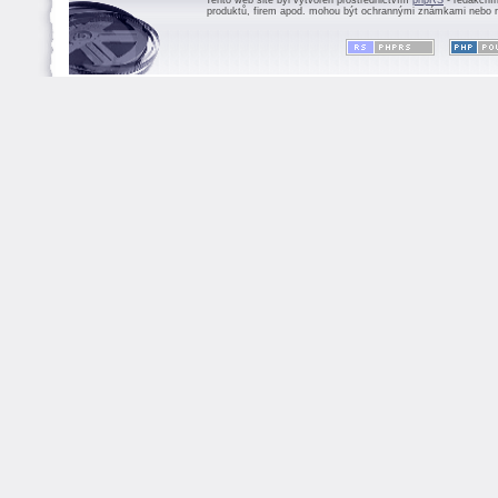
Tento web site byl vytvořen prostřednictvím
phpRS
- redakční
produktů, firem apod. mohou být ochrannými známkami nebo r