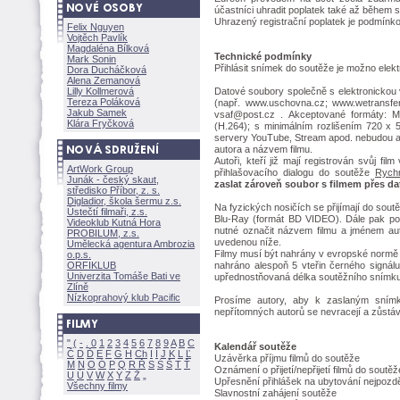
účastníci uhradit poplatek také až během 
Uhrazený registrační poplatek je podmínko
Felix Nguyen
Vojtěch Pavlík
Magdaléna Bílkov
Technické podmínky
Mark Sonin
Přihlásit snímek do soutěže je možno elekt
Dora Ducháčkov
Alena Zemanov
Lilly Kollmerov
Datové soubory společně s elektronickou ve
Tereza Polákov
(např. www.uschovna.cz; www.wetransfer.
Jakub Samek
vsaf@post.cz . Akceptované formáty:
Klára Fryčkov
(H.264); s minimálním rozlišením 720 x
servery YouTube, Stream apod. nebudou a
autora a názvem filmu.
Autoři, kteří již mají registrován svůj fil
ArtWork Group
přihlašovacího dialogu do soutěže
Rych
Junák - český skaut,
zaslat zároveň soubor s filmem přes da
středisko Příbor, z. s.
Digladior, škola šermu z.s.
Na fyzických nosičích se přijímají do so
Ústečtí filmaři, z.s.
Blu-Ray (formát BD VIDEO). Dále pak po
Videoklub Kutná Hora
nutné označit názvem filmu a jménem aut
PROBILUM, z.s.
uvedenou níže.
Umělecká agentura Ambrozia
Filmy musí být nahrány v evropské normě (
o.p.s.
ORFIKLUB
nahráno alespoň 5 vteřin černého signál
Univerzita Tomáše Bati ve
upřednostňovaná délka soutěžního snímku
Zlíně
Nízkoprahový klub Pacific
Prosíme autory, aby k zaslaným snímkům
nepřítomných autorů se nevracejí a zůstáva
"
(
-
.
0
1
2
3
4
5
6
7
8
9
A
B
C
Kalendář soutěže
Č
D
Ď
E
F
G
H
Ch
I
Í
J
K
L
Ľ
Uzávěrka příjmu filmů do sou
M
N
O
Ó
P
Q
R
Ř
S
Ś
T
Ť
Oznámení o přijetí/nepřijetí filmů do s
U
Ú
V
W
X
Y
Z
Upřesnění přihlášek na ubytování nejpozd
Všechny filmy
Slavnostní zahájení sout