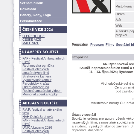
Seznam rubrik
Místo konán
Download
Okres
Banery, Ikony, Loga
Stát
Personalizace
Web
Autorské pop
projekci
O PŘEHLÍDCE
ČESKÉ VIZE
MALÉ VIZE
Propozice
Program
Filmy
Soutěžní b
Propozice
FAF - Festival Ambroziádních
Filmů
66. Rychnovská os
Rychnovská osmička
Soutěž neprofesionálních filmů a 
Festival leteckých
11. - 13. října 2024; Rychn
amatérských filmů
Střekovská kamera
Vysokovský kohout
Pardubický kraťas
Východočeské volné sdr
Okem dobrodruha
Centrum uměl
Rodinné amatérské video -
pod záštito
Memoriál Zdeňka Kopky
Ministerstvo kultury ČR, Kr
F.A.F. festival amatérského
filmu
Účast v soutěži
HAH Dolná Strehov
Soutěž je určena pro autory všech věkový
FAF - Festival Ambroziádních
nezávislých filmů; samostatně soutěží sn
Filmů
a studentů vysokých škol
do završení 3.
UNICA Lugano 2026
doprovodu dospělého.
Festival leteckých