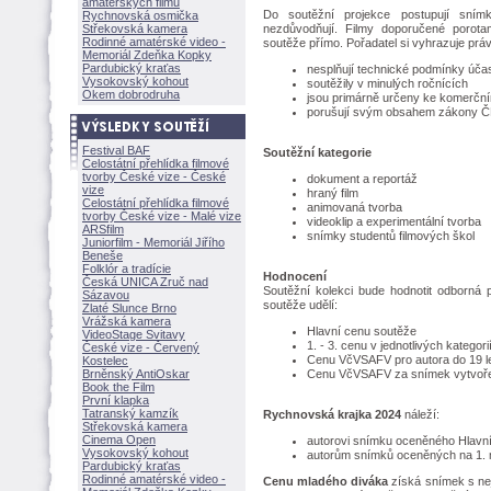
amatérských filmů
Do soutěžní projekce postupují sním
Rychnovská osmička
Střekovská kamera
nezdůvodňují. Filmy doporučené porotam
Rodinné amatérské video -
soutěže přímo. Pořadatel si vyhrazuje práv
Memoriál Zdeňka Kopky
Pardubický kraťas
nesplňují technické podmínky účas
Vysokovský kohout
soutěžily v minulých ročnících
Okem dobrodruha
jsou primárně určeny ke komerčn
porušují svým obsahem zákony 
Festival BAF
Soutěžní kategorie
Celostátní přehlídka filmové
tvorby České vize - České
dokument a reportáž
vize
hraný film
Celostátní přehlídka filmové
animovaná tvorba
tvorby České vize - Malé vize
videoklip a experimentální tvorba
ARSfilm
snímky studentů filmových škol
Juniorfilm - Memoriál Jiřího
Beneše
Folklór a tradície
Hodnocení
Česká UNICA Zruč nad
Soutěžní kolekci bude hodnotit odborná 
Sázavou
soutěže udělí:
Zlaté Slunce Brno
Vrážská kamera
Hlavní cenu soutěže
VideoStage Svitavy
1. - 3. cenu v jednotlivých kategori
České vize - Červený
Cenu VčVSAFV pro autora do 19 let
Kostelec
Brněnský AntiOskar
Cenu VčVSAFV za snímek vytvoře
Book the Film
První klapka
Tatranský kamzík
Rychnovská krajka 2024
náleží:
Střekovská kamera
Cinema Open
autorovi snímku oceněného Hlavn
Vysokovský kohout
autorům snímků oceněných na 1. m
Pardubický kraťas
Rodinné amatérské video -
Cenu mladého diváka
získá snímek s nej