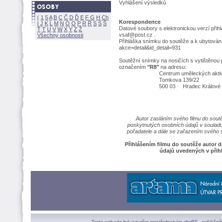
Vyhlášení výsled
(
1
5
A
B
C
Č
D
Ď
E
F
G
H
Ch
Korespondence
I
J
K
L
M
N
Ó
O
P
R
Ř
S
Ś
Datové soubory s elektronickou verzí přihlá
Ť
T
U
V
W
X
Y
Z
vsaf@post.cz .
Všechny osobnosti
Přihláška snímku do soutěže a k ubytování
akce=detail&id_detail=931
Soutěžní snímky na nosičích s vytištěnou 
označením
"R8"
na adresu:
Centrum uměleckých aktivi
Tomkova 139/22
500 03 Hradec Králové
Autor zasláním svého filmu do sou
poskytnutých osobních údajů v souladu
pořadatele a dále se zařazením svého 
Přihlášením filmu do soutěže autor 
údajů uvedených v přih