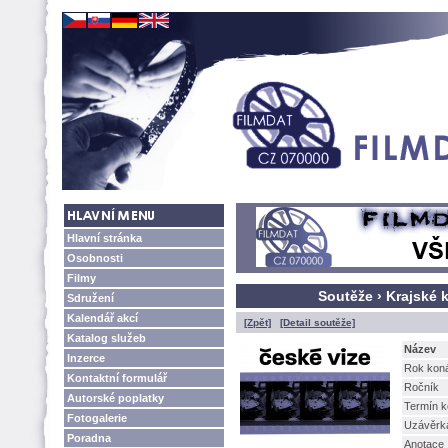
Hlavní stránka
Osobnosti
Filmy
Soutěže › Krajské 
Sdružení
Kalendář akcí
[Zpět]
[Detail soutěže]
Katalog služeb
Název
Inzerce
Rok kon
Kontaktní formulář
Ročník
Autorské poplatky
Termín k
Fotogalerie
Uzávěrk
Poradna
Anotace