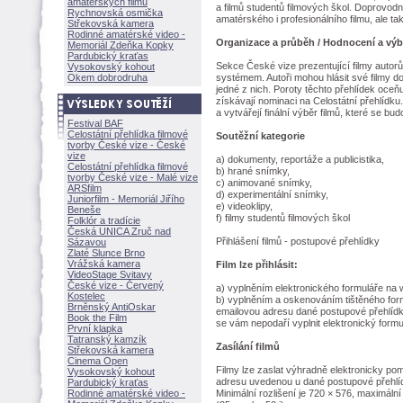
amatérských filmů
a filmů studentů filmových škol. Doprovod
Rychnovská osmička
amatérského i profesionálního filmu, ale t
Střekovská kamera
Rodinné amatérské video -
Organizace a průběh / Hodnocení a výb
Memoriál Zdeňka Kopky
Pardubický kraťas
Sekce České vize prezentující filmy autor
Vysokovský kohout
Okem dobrodruha
systémem. Autoři mohou hlásit své filmy d
jedné z nich. Poroty těchto přehlídek oceňu
získávají nominaci na Celostátní přehlídku
a vytvářejí finální výběr filmů, které se bu
Festival BAF
Celostátní přehlídka filmové
Soutěžní kategorie
tvorby České vize - České
vize
a) dokumenty, reportáže a publicistika,
Celostátní přehlídka filmové
b) hrané snímky,
tvorby České vize - Malé vize
c) animované snímky,
ARSfilm
d) experimentální snímky,
Juniorfilm - Memoriál Jiřího
e) videoklipy,
Beneše
f) filmy studentů filmových škol
Folklór a tradície
Česká UNICA Zruč nad
Přihlášení filmů - postupové přehlídky
Sázavou
Zlaté Slunce Brno
Vrážská kamera
Film lze přihlásit:
VideoStage Svitavy
České vize - Červený
a) vyplněním elektronického formuláře n
Kostelec
b) vyplněním a oskenováním tištěného form
Brněnský AntiOskar
emailovou adresu dané postupové přehlídky
Book the Film
se vám nepodaří vyplnit elektronický formu
První klapka
Tatranský kamzík
Zasílání filmů
Střekovská kamera
Cinema Open
Filmy lze zaslat výhradně elektronicky 
Vysokovský kohout
adresu uvedenou u dané postupové přehlí
Pardubický kraťas
Rodinné amatérské video -
Minimální rozlišení je 720 × 576, maximál