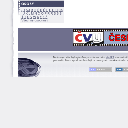
(
1
5
A
B
C
Č
D
Ď
E
F
G
H
Ch
I
J
K
L
M
N
Ó
O
P
R
Ř
S
Ś
Ť
T
U
V
W
X
Y
Z
Všechny osobnosti
Tento web site byl vytvořen prostřednictvím
phpRS
- redakční
produktů, firem apod. mohou být ochrannými známkami nebo r