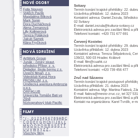
Svitavy
Felix Nguyen
Termín konání krajské přehlídky: 22. dubn
Vojtěch Pavlík
Uzávěrka přihlášek: 12. dubna 2023
Magdaléna Bílkov
Kontaktní adresa: Daniel Zezula, Středisko
Mark Sonin
02 Svitavy
Dora Ducháčkov
E-mail: daniel.zezula@kultura-svitavy.cz
Alena Zemanov
Elektronická adresa pro zasílání filmů a 
Lilly Kollmerov
Telefonní kontakt: +420 731 677 691
Tereza Polákov
Jakub Samek
Červený Kostelec
Klára Fryčkov
Termín konání krajské přehlídky: 29. dubn
Uzávěrka přihlášek: 12. dubna 2023
Kontaktní adresa: Tereza Štěpánková, Ce
139/22, 500 03 Hradec Králové
ArtWork Group
E-mail: film@cuahk.cz
Junák - český skaut,
středisko Příbor, z. s.
Elektronická adresa pro zasílání filmů a 
Digladior, škola šermu z.s.
Telefonní kontakt: +420 739 456 477
Ústečtí filmaři, z.s.
Videoklub Kutná Hora
Zruč nad Sázavou
PROBILUM, z.s.
Termín konání krajské postupové přehlídky
Umělecká agentura Ambrozia
Uzávěrka přihlášek: 21. dubna 2023
o.p.s.
Kontaktní adresa: Mgr. Martina Fialová, 
ORFIKLUB
E-mail: fialova@mesto-zruc.cz, tel 327 53
Univerzita Tomáše Bati ve
Elektronická adresa pro zasílání filmů a 
Zlíně
Kontakt na organizátora: Karel Tvrdík, e-
Nízkoprahový klub Pacific
"
(
-
.
0
1
2
3
4
5
6
7
8
9
A
B
C
Č
D
Ď
E
F
G
H
Ch
I
Í
J
K
L
Ľ
M
N
O
Ó
P
Q
R
Ř
S
Ś
T
Ť
U
Ú
V
W
X
Y
Z
Všechny filmy