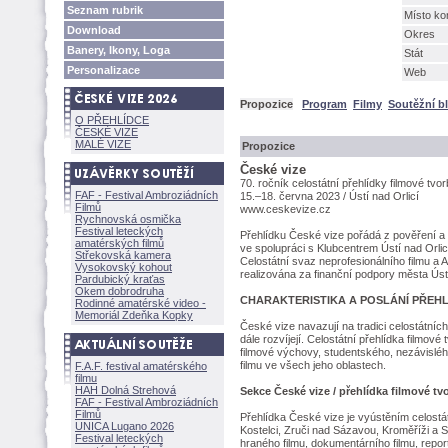
Seznam rubrik
Místo ko
Download
Okres
Banery, Ikony, Loga
Stát
Personalizace
Web
Propozice
Program
Filmy
Soutěžní b
O PŘEHLÍDCE
ČESKÉ VIZE
MALÉ VIZE
Propozice
České vize
70. ročník celostátní přehlídky filmové tvo
FAF - Festival Ambroziádních
15.–18. června 2023 / Ústí nad Orlicí
Filmů
www.ceskevize.cz
Rychnovská osmička
Festival leteckých
Přehlídku České vize pořádá z pověření a
amatérských filmů
ve spolupráci s Klubcentrem Ústí nad Orli
Střekovská kamera
Celostátní svaz neprofesionálního filmu a 
Vysokovský kohout
realizována za finanční podpory města Ústí
Pardubický kraťas
Okem dobrodruha
CHARAKTERISTIKA A POSLÁNÍ PŘEH
Rodinné amatérské video -
Memoriál Zdeňka Kopky
České vize navazují na tradici celostátníc
dále rozvíjejí. Celostátní přehlídka filmov
filmové výchovy, studentského, nezávisléh
filmu ve všech jeho oblastech.
F.A.F. festival amatérského
filmu
HAH Dolná Strehov
Sekce České vize / přehlídka filmové tvo
FAF - Festival Ambroziádních
Filmů
Přehlídka České vize je vyústěním celost
UNICA Lugano 2026
Kostelci, Zruči nad Sázavou, Kroměříži a S
Festival leteckých
hraného filmu, dokumentárního filmu, repor