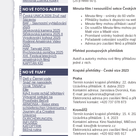
Memoriál Zdeňka Kopky
(25 p nebo 50 i).
Minuta-film / nesoutěžní sekce Českých
Česká UNICA 2026 Zruč nad
Minuta-filmy - snímky do 60 vteřin 
Sázavou
Přihlášky budou k dispozici na we
BAF - Slavnostní vyhlašování
Minuta-filmy mohou přihlásit i autoř
2025
Do soutěže Minuta-filmu mohou poř
Střekovská kamera 2025
Malé vize a Mladé vize.
Střekovská kamera 2025 II
Promítané snímky hodnotí diváci f
Vysokovský kohout 2025
Pořadatelé celostátní soutěže maj
Rodinné Amatérské Video
Adresa pro zasílání filmů a přihl
2025
HAF Tanvald 2025
Přehled postupových přehlídek
Rychnovská osmička 2025
XXI. Festival leteckých
Autoři a autorky mohou své filmy přihlašo
amatérských filmů
jedné z nich.
KAPITÁN KID
Krajské přehlídky - České vize 2023
Praha
Deň v Čiernej vode
Snáď nie naposledy
Termín konání krajské přehlídky: 22. dubn
Vznik TANAP-u
Uzávěrka přihlášek: 8. dubna 2023
Ellie
Kontaktní adresa: Jaroslava Dvorská, Kasá
Když kvete pcháč bělohlavý
E-mail: jarcadvorska@gmail.com
Výtvarné setkání na
Elektronická adresa pro zasílání filmů a
Prostřední Bečvě
Telefonní kontakt: +420 737 078 873
ARMONÍA – Reise eines
schöpferisch
en Universums •
Kroměříž
Journey of a Creative
Termín konání krajské přehlídky: 15. 4. 20
Universe
Uzávěrka přihlášek: 1. 4. 2023
DURCHDRUNGEN
·
Kontaktní adresa: Kino Nadsklepí, Milíčov
INFUSED
E-mail: kino@dk-kromeriz.cz
KATOPTRIK
Běžná rutina
Elektronická adresa pro zasílání filmů a
Telefonní kontakt: +420 602 665 917