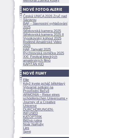
Memoriál Zdeňka Kopky
Česká UNICA 2026 Zruč nad
Sázavou
BAF - Slavnostní vyhlašování
2025
Střekovská kamera 2025
Střekovská kamera 2025 II
Vysokovský kohout 2025
Rodinné Amatérské Video
2025
HAF Tanvald 2025
Rychnovská osmička 2025
XXI. Festival leteckých
amatérských filmů
KAPITÁN KID
Ellie
Když kvete pcháč bělohlavý
Výtvarné setkání na
Prostřední Bečvě
ARMONÍA – Reise eines
schöpferisch
en Universums •
Journey of a Creative
Universe
DURCHDRUNGEN
·
INFUSED
KATOPTRIK
Běžná rutina
Noár NaRuby
Lies
Sprej