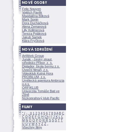
Felix Nguyen
Vojtěch Pavlík
Magdaléna Bílkov
Mark Sonin
Dora Ducháčkov
Alena Zemanov
Lilly Kollmerov
Tereza Polákov
Jakub Samek
Klára Fryčkov
ArtWork Group
Junák - český skaut,
středisko Příbor, z. s.
Digladior, škola šermu z.s.
Ústečtí filmaři, z.s.
Videoklub Kutná Hora
PROBILUM, z.s.
Umělecká agentura Ambrozia
o.p.s.
ORFIKLUB
Univerzita Tomáše Bati ve
Zlíně
Nízkoprahový klub Pacific
"
(
-
.
0
1
2
3
4
5
6
7
8
9
A
B
C
Č
D
Ď
E
F
G
H
Ch
I
Í
J
K
L
Ľ
M
N
O
Ó
P
Q
R
Ř
S
Ś
T
Ť
U
Ú
V
W
X
Y
Z
Všechny filmy