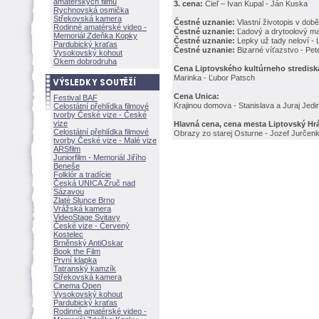
amatérských filmů
3. cena:
Cieľ – Ivan Kupal - Ján Kuska
Rychnovská osmička
Střekovská kamera
Čestné uznanie:
Vlastní životopis v době
Rodinné amatérské video -
Čestné uznanie:
Ľadový a drytoolový ma
Memoriál Zdeňka Kopky
Čestné uznanie:
Lepky už tady neloví -
Pardubický kraťas
Čestné uznanie:
Bizarné víťazstvo - Pet
Vysokovský kohout
Okem dobrodruha
Cena Liptovského kultúrneho stredisk
Marinka - Ľubor Patsch
Cena Unica:
Festival BAF
Krajinou domova - Stanislava a Juraj Jedi
Celostátní přehlídka filmové
tvorby České vize - České
vize
Hlavná cena, cena mesta Liptovský Hr
Celostátní přehlídka filmové
Obrazy zo starej Osturne - Jozef Jurčen
tvorby České vize - Malé vize
ARSfilm
Juniorfilm - Memoriál Jiřího
Beneše
Folklór a tradície
Česká UNICA Zruč nad
Sázavou
Zlaté Slunce Brno
Vrážská kamera
VideoStage Svitavy
České vize - Červený
Kostelec
Brněnský AntiOskar
Book the Film
První klapka
Tatranský kamzík
Střekovská kamera
Cinema Open
Vysokovský kohout
Pardubický kraťas
Rodinné amatérské video -