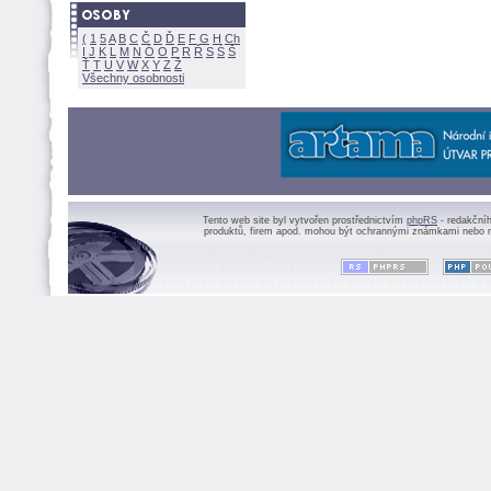
(
1
5
A
B
C
Č
D
Ď
E
F
G
H
Ch
I
J
K
L
M
N
Ó
O
P
R
Ř
S
Ś
Ť
T
U
V
W
X
Y
Z
Všechny osobnosti
Tento web site byl vytvořen prostřednictvím
phpRS
- redakční
produktů, firem apod. mohou být ochrannými známkami nebo r