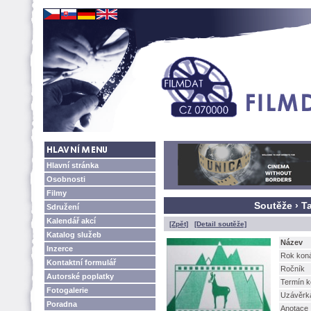
Hlavní stránka
Osobnosti
Filmy
Soutěže › T
Sdružení
Kalendář akcí
[Zpět]
[Detail soutěže]
Katalog služeb
Název
Inzerce
Rok kon
Kontaktní formulář
Ročník
Autorské poplatky
Termín k
Fotogalerie
Uzávěrk
Poradna
Anotace