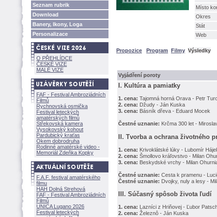
Seznam rubrik
Místo ko
Download
Okres
Banery, Ikony, Loga
Stát
Personalizace
Web
Propozice
Program
Filmy
Výsledky
O PŘEHLÍDCE
ČESKÉ VIZE
MALÉ VIZE
Vyjádření poroty
I. Kultúra a pamiatky
FAF - Festival Ambroziádních
1. cena:
Tajomná horná Orava - Petr Tur
Filmů
2. cena:
Džudy - Ján Kuska
Rychnovská osmička
3. cena:
Básník dřeva - Eduard Mocek
Festival leteckých
amatérských filmů
Střekovská kamera
Čestné uznanie:
Krčma 300 let - Mirosla
Vysokovský kohout
Pardubický kraťas
II. Tvorba a ochrana životného p
Okem dobrodruha
Rodinné amatérské video -
1. cena:
Krivoklátské lúky - Lubomír Háje
Memoriál Zdeňka Kopky
2. cena:
mollovo kráľovstvo - Milan Ohu
3. cena:
Beskydské vrchy - Milan Ohurni
Čestné uznanie:
Cesta k pramenu - Lucie
F.A.F. festival amatérského
Čestné uznanie:
Dvojky, nuly a lesy - M
filmu
HAH Dolná Strehov
III. Súčasný spôsob života ľudí
FAF - Festival Ambroziádních
Filmů
UNICA Lugano 2026
1. cena:
Lazníci z Hriňovej - Ľubor Patsc
Festival leteckých
2. cena:
eleznô - Ján Kuska