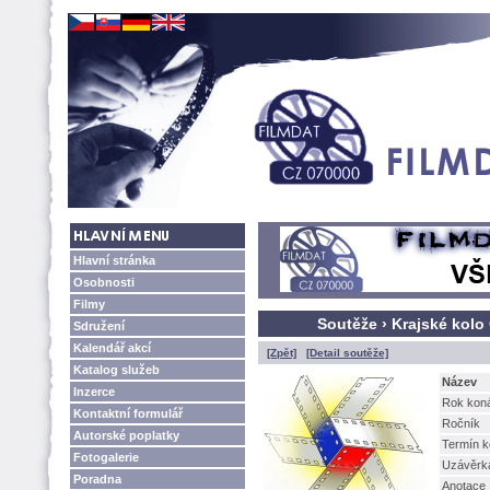
Hlavní stránka
Osobnosti
Filmy
Soutěže › Krajské kolo
Sdružení
Kalendář akcí
[Zpět]
[Detail soutěže]
Katalog služeb
Název
Inzerce
Rok kon
Kontaktní formulář
Ročník
Autorské poplatky
Termín k
Fotogalerie
Uzávěrk
Poradna
Anotace