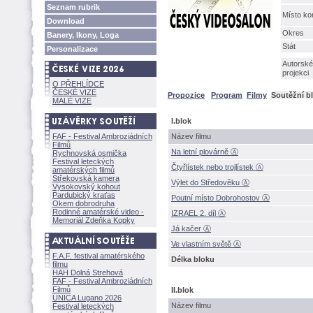
Seznam rubrik
Místo ko
Download
Okres
Banery, Ikony, Loga
Stát
Personalizace
Autorské
projekci
O PŘEHLÍDCE
ČESKÉ VIZE
Propozice
Program
Filmy
Soutěžní b
MALÉ VIZE
I.blok
FAF - Festival Ambroziádních
Název filmu
Filmů
Na letní plovárně Ⓐ
Rychnovská osmička
Festival leteckých
Čtyřlístek nebo trojlístek Ⓐ
amatérských filmů
Střekovská kamera
Výlet do Středověku Ⓐ
Vysokovský kohout
Pardubický kraťas
Poutní místo Dobrohostov Ⓐ
Okem dobrodruha
Rodinné amatérské video -
IZRAEL 2. díl Ⓐ
Memoriál Zdeňka Kopky
Já kačer Ⓐ
Ve vlastním světě Ⓐ
F.A.F. festival amatérského
Délka bloku
filmu
HAH Dolná Strehov
FAF - Festival Ambroziádních
Filmů
II.blok
UNICA Lugano 2026
Název filmu
Festival leteckých