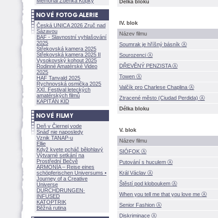
Memoriál Zdeňka Kopky
Délka bloku
IV. blok
Česká UNICA 2026 Zruč nad
Sázavou
Název filmu
BAF - Slavnostní vyhlašování
2025
Soumrak je hříšný básník Ⓐ
Střekovská kamera 2025
Střekovská kamera 2025 II
Sourozenci Ⓐ
Vysokovský kohout 2025
DŘEVĚNÝ PENZISTA Ⓐ
Rodinné Amatérské Video
2025
Towen Ⓐ
HAF Tanvald 2025
Rychnovská osmička 2025
Valčík pro Charlese Chaplina Ⓐ
XXI. Festival leteckých
amatérských filmů
Ztracené město (Ciudad Perdida) Ⓐ
KAPITÁN KID
Délka bloku
Deň v Čiernej vode
V. blok
Snáď nie naposledy
Vznik TANAP-u
Název filmu
Ellie
Když kvete pcháč bělohlavý
SIÓFOK Ⓐ
Výtvarné setkání na
Prostřední Bečvě
Putování s huculem Ⓐ
ARMONÍA – Reise eines
schöpferisch
en Universums •
Král Václav Ⓐ
Journey of a Creative
těstí pod kloboukem Ⓐ
Universe
DURCHDRUNGEN
·
When you tell me that you love me Ⓐ
INFUSED
KATOPTRIK
Senior Fashion Ⓐ
Běžná rutina
Diskriminace Ⓐ