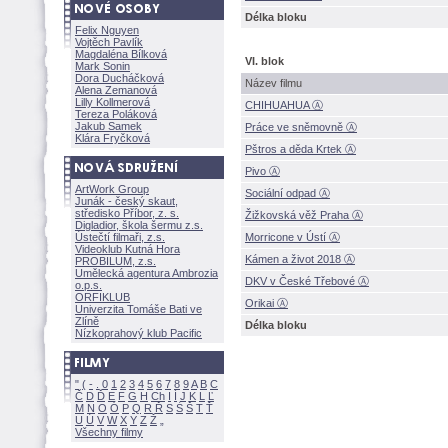
Délka bloku
Felix Nguyen
Vojtěch Pavlík
Magdaléna Bílkov
VI. blok
Mark Sonin
Dora Ducháčkov
Název filmu
Alena Zemanov
Lilly Kollmerov
CHIHUAHUA Ⓐ
Tereza Polákov
Jakub Samek
Práce ve sněmovně Ⓐ
Klára Fryčkov
Pštros a děda Krtek Ⓐ
Pivo Ⓐ
ArtWork Group
Sociální odpad Ⓐ
Junák - český skaut,
středisko Příbor, z. s.
ižkovská věž Praha Ⓐ
Digladior, škola šermu z.s.
Ústečtí filmaři, z.s.
Morricone v Ústí Ⓐ
Videoklub Kutná Hora
Kámen a život 2018 Ⓐ
PROBILUM, z.s.
Umělecká agentura Ambrozia
DKV v České Třebové Ⓐ
o.p.s.
ORFIKLUB
Orikai Ⓐ
Univerzita Tomáše Bati ve
Zlíně
Délka bloku
Nízkoprahový klub Pacific
"
(
-
.
0
1
2
3
4
5
6
7
8
9
A
B
C
Č
D
Ď
E
F
G
H
Ch
I
Í
J
K
L
Ľ
M
N
O
Ó
P
Q
R
Ř
S
Ś
T
Ť
U
Ú
V
W
X
Y
Z
Všechny filmy