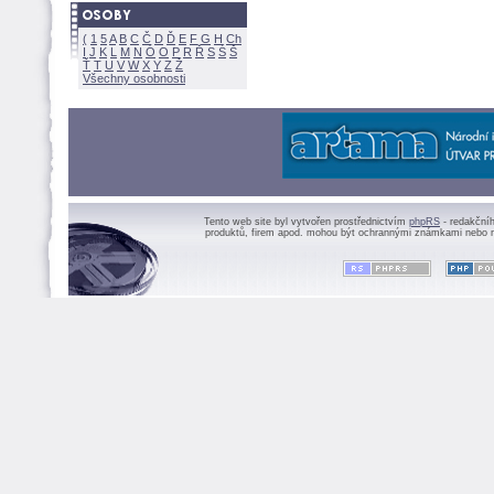
(
1
5
A
B
C
Č
D
Ď
E
F
G
H
Ch
I
J
K
L
M
N
Ó
O
P
R
Ř
S
Ś
Ť
T
U
V
W
X
Y
Z
Všechny osobnosti
Tento web site byl vytvořen prostřednictvím
phpRS
- redakční
produktů, firem apod. mohou být ochrannými známkami nebo r