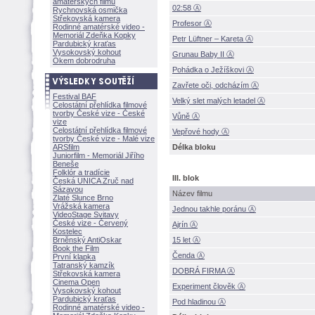
amatérských filmů
02:58 Ⓐ
Rychnovská osmička
Střekovská kamera
Profesor Ⓐ
Rodinné amatérské video -
Memoriál Zdeňka Kopky
Petr Lüftner – Kareta Ⓐ
Pardubický kraťas
Vysokovský kohout
Grunau Baby II Ⓐ
Okem dobrodruha
Pohádka o Ježíškovi Ⓐ
Zavřete oči, odcházím Ⓐ
Festival BAF
Velký slet malých letadel Ⓐ
Celostátní přehlídka filmové
tvorby České vize - České
Vůně Ⓐ
vize
Celostátní přehlídka filmové
Vepřové hody Ⓐ
tvorby České vize - Malé vize
ARSfilm
Délka bloku
Juniorfilm - Memoriál Jiřího
Beneše
Folklór a tradície
III. blok
Česká UNICA Zruč nad
Sázavou
Název filmu
Zlaté Slunce Brno
Vrážská kamera
Jednou takhle poránu Ⓐ
VideoStage Svitavy
České vize - Červený
Ajrín Ⓐ
Kostelec
Brněnský AntiOskar
15 let Ⓐ
Book the Film
Čenda Ⓐ
První klapka
Tatranský kamzík
DOBRÁ FIRMA Ⓐ
Střekovská kamera
Cinema Open
Experiment člověk Ⓐ
Vysokovský kohout
Pardubický kraťas
Pod hladinou Ⓐ
Rodinné amatérské video -