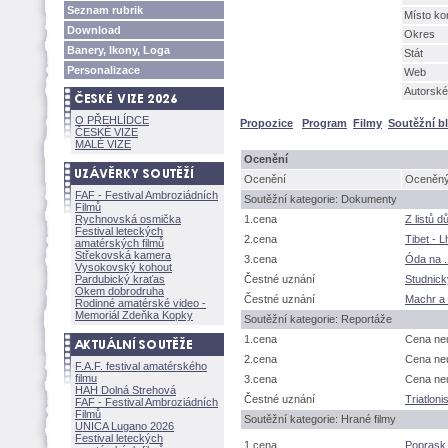
Seznam rubrik
Místo ko
Download
Okres
Banery, Ikony, Loga
Stát
Personalizace
Web
Autorské
O PŘEHLÍDCE
Propozice
Program
Filmy
Soutěžní b
ČESKÉ VIZE
MALÉ VIZE
Ocenění
Ocenění
Oceněný 
FAF - Festival Ambroziádních
Soutěžní kategorie: Dokumenty
Filmů
Rychnovská osmička
1.cena
Z listů 
Festival leteckých
2.cena
Tibet - 
amatérských filmů
Střekovská kamera
3.cena
Óda na .
Vysokovský kohout
Pardubický kraťas
Čestné uznání
Studnick
Okem dobrodruha
Čestné uznání
Machr a
Rodinné amatérské video -
Memoriál Zdeňka Kopky
Soutěžní kategorie: Reportáže
1.cena
Cena ne
2.cena
Cena ne
F.A.F. festival amatérského
filmu
3.cena
Cena ne
HAH Dolná Strehov
Čestné uznání
Triatloni
FAF - Festival Ambroziádních
Filmů
Soutěžní kategorie: Hrané filmy
UNICA Lugano 2026
Festival leteckých
1.cena
Poprask 