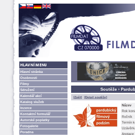
Hlavní stránka
Osobnosti
Filmy
Soutěže › Pardub
Sdružení
Kalendář akcí
[Zpět]
[Detail soutěže]
Katalog služeb
Název
Inzerce
Rok kon
Kontaktní formulář
Ročník
Autorské poplatky
Termín k
Fotogalerie
Uzávěrk
Poradna
Anotace