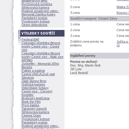
amatérských filmů
Rychnovská osmička
2.cena
Matka 
Střekovská kamera
Rodinné amatérské video -
3.cena
Kosovo
Memoriál Zdeňka Kopky
Pardubický kraťas
Soutěžní kategorie: Ostatní žánry
Vysokovský kohout
1.cena
Cena ne
Okem dobrodruha
2.cena
Cena ne
3.cena
Cena ne
Festival BAF
Zvláštní cena poroty na
Jožka a 
Celostátní přehlídka filmové
podporu
Ⓐ
tvorby České vize - České
vize
Celostátní přehlídka filmové
Vyjádření poroty
tvorby České vize - Malé vize
ARSfilm
Porota ve složení:
Juniorfilm - Memoriál Jiřího
Doc. Mrg. Martin Štoll
Beneše
Jiří Lohr
Folklór a tradície
Leoš Bednář
Česká UNICA Zruč nad
Sázavou
Zlaté Slunce Brno
Vrážská kamera
VideoStage Svitavy
České vize - Červený
Kostelec
Brněnský AntiOskar
Book the Film
První klapka
Tatranský kamzík
Střekovská kamera
Cinema Open
Vysokovský kohout
Pardubický kraťas
Rodinné amatérské video -