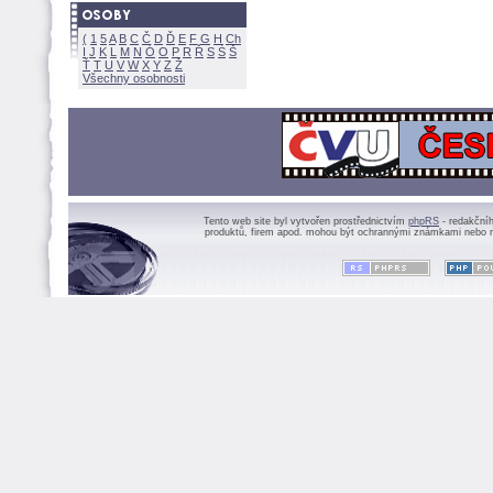
(
1
5
A
B
C
Č
D
Ď
E
F
G
H
Ch
I
J
K
L
M
N
Ó
O
P
R
Ř
S
Ś
Ť
T
U
V
W
X
Y
Z
Všechny osobnosti
Tento web site byl vytvořen prostřednictvím
phpRS
- redakční
produktů, firem apod. mohou být ochrannými známkami nebo r