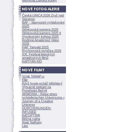
Memoriál Zdeňka Kopky
Česká UNICA 2026 Zruč nad
Sázavou
BAF - Slavnostní vyhlašování
2025
Střekovská kamera 2025
Střekovská kamera 2025 II
Vysokovský kohout 2025
Rodinné Amatérské Video
2025
HAF Tanvald 2025
Rychnovská osmička 2025
XXI. Festival leteckých
amatérských filmů
KAPITÁN KID
Vznik TANAP-u
Ellie
Když kvete pcháč bělohlavý
Výtvarné setkání na
Prostřední Bečvě
ARMONÍA – Reise eines
schöpferisch
en Universums •
Journey of a Creative
Universe
DURCHDRUNGEN
·
INFUSED
KATOPTRIK
Běžná rutina
Noár NaRuby
Lies