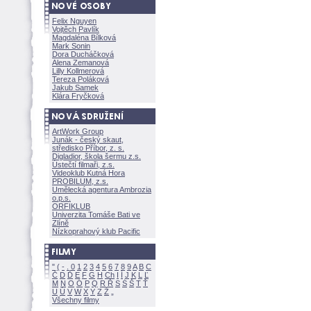
Felix Nguyen
Vojtěch Pavlík
Magdaléna Bílkov
Mark Sonin
Dora Ducháčkov
Alena Zemanov
Lilly Kollmerov
Tereza Polákov
Jakub Samek
Klára Fryčkov
ArtWork Group
Junák - český skaut,
středisko Příbor, z. s.
Digladior, škola šermu z.s.
Ústečtí filmaři, z.s.
Videoklub Kutná Hora
PROBILUM, z.s.
Umělecká agentura Ambrozia
o.p.s.
ORFIKLUB
Univerzita Tomáše Bati ve
Zlíně
Nízkoprahový klub Pacific
"
(
-
.
0
1
2
3
4
5
6
7
8
9
A
B
C
Č
D
Ď
E
F
G
H
Ch
I
Í
J
K
L
Ľ
M
N
O
Ó
P
Q
R
Ř
S
Ś
T
Ť
U
Ú
V
W
X
Y
Z
Všechny filmy