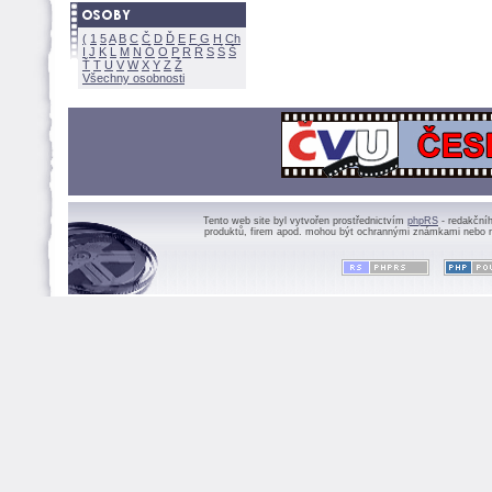
(
1
5
A
B
C
Č
D
Ď
E
F
G
H
Ch
I
J
K
L
M
N
Ó
O
P
R
Ř
S
Ś
Ť
T
U
V
W
X
Y
Z
Všechny osobnosti
Tento web site byl vytvořen prostřednictvím
phpRS
- redakční
produktů, firem apod. mohou být ochrannými známkami nebo r