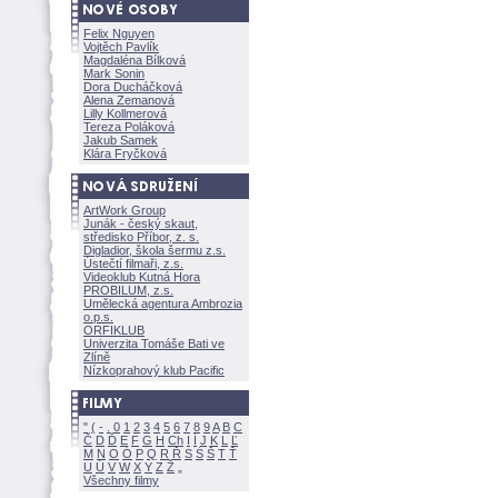
Felix Nguyen
Vojtěch Pavlík
Magdaléna Bílkov
Mark Sonin
Dora Ducháčkov
Alena Zemanov
Lilly Kollmerov
Tereza Polákov
Jakub Samek
Klára Fryčkov
ArtWork Group
Junák - český skaut,
středisko Příbor, z. s.
Digladior, škola šermu z.s.
Ústečtí filmaři, z.s.
Videoklub Kutná Hora
PROBILUM, z.s.
Umělecká agentura Ambrozia
o.p.s.
ORFIKLUB
Univerzita Tomáše Bati ve
Zlíně
Nízkoprahový klub Pacific
"
(
-
.
0
1
2
3
4
5
6
7
8
9
A
B
C
Č
D
Ď
E
F
G
H
Ch
I
Í
J
K
L
Ľ
M
N
O
Ó
P
Q
R
Ř
S
Ś
T
Ť
U
Ú
V
W
X
Y
Z
Všechny filmy