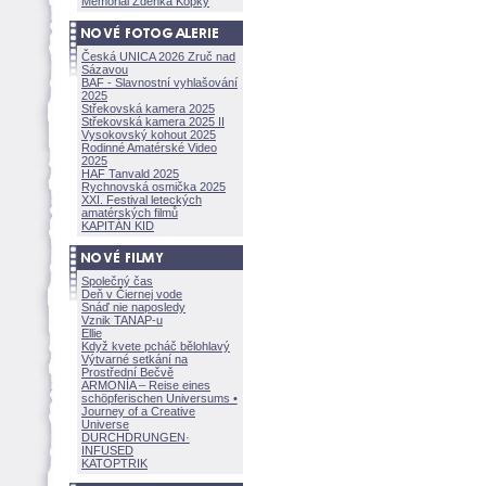
Memoriál Zdeňka Kopky
Česká UNICA 2026 Zruč nad
Sázavou
BAF - Slavnostní vyhlašování
2025
Střekovská kamera 2025
Střekovská kamera 2025 II
Vysokovský kohout 2025
Rodinné Amatérské Video
2025
HAF Tanvald 2025
Rychnovská osmička 2025
XXI. Festival leteckých
amatérských filmů
KAPITÁN KID
Společný čas
Deň v Čiernej vode
Snáď nie naposledy
Vznik TANAP-u
Ellie
Když kvete pcháč bělohlavý
Výtvarné setkání na
Prostřední Bečvě
ARMONÍA – Reise eines
schöpferisch
en Universums •
Journey of a Creative
Universe
DURCHDRUNGEN
·
INFUSED
KATOPTRIK