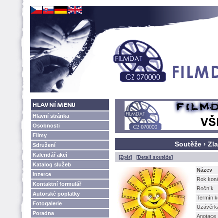
Hlavní stránka
Osobnosti
Filmy
Soutěže › Zl
Sdružení
Kalendář akcí
[Zpět]
[Detail soutěže]
Katalog služeb
Název
Inzerce
Rok kon
Kontaktní formulář
Ročník
Autorské poplatky
Termín k
Fotogalerie
Uzávěrk
Poradna
Anotace