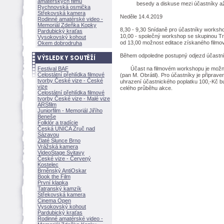
amatérských filmů
besedy a diskuse mezi účastníky až 
Rychnovská osmička
Střekovská kamera
Neděle 14.4.2019
Rodinné amatérské video -
Memoriál Zdeňka Kopky
8,30 - 9,30 Snídaně pro účastníky worksh
Pardubický kraťas
10,00 - společný workshop se skupinou Tr
Vysokovský kohout
od 13,00 možnost editace získaného filmov
Okem dobrodruha
Během odpoledne postupný odjezd účastník
Festival BAF
Účast na filmovém workshopu je možná n
Celostátní přehlídka filmové
(pan M. Obrátil). Pro účastníky je připrave
tvorby České vize - České
uhrazení účastnického poplatku 100,-Kč b
vize
celého průběhu akce.
Celostátní přehlídka filmové
tvorby České vize - Malé vize
ARSfilm
Juniorfilm - Memoriál Jiřího
Beneše
Folklór a tradície
Česká UNICA Zruč nad
Sázavou
Zlaté Slunce Brno
Vrážská kamera
VideoStage Svitavy
České vize - Červený
Kostelec
Brněnský AntiOskar
Book the Film
První klapka
Tatranský kamzík
Střekovská kamera
Cinema Open
Vysokovský kohout
Pardubický kraťas
Rodinné amatérské video -