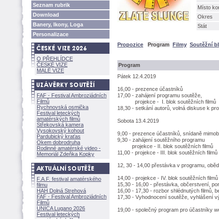
Seznam rubrik
Místo ko
Download
Okres
Banery, Ikony, Loga
Stát
Personalizace
Propozice
Program
Filmy
Soutěžní b
O PŘEHLÍDCE
ČESKÉ VIZE
Program
MALÉ VIZE
Pátek 12.4.2019
16,00 - prezence účastníků
FAF - Festival Ambroziádních
17,00 - zahájení programu soutěže,
Filmů
projekce - I. blok soutěžních filmů
Rychnovská osmička
18,30 - setkání autorů, volná diskuse k 
Festival leteckých
amatérských filmů
Sobota 13.4.2019
Střekovská kamera
Vysokovský kohout
9,00 - prezence účastníků, snídaně mimo
Pardubický kraťas
9,30 - zahájení soutěžního programu
Okem dobrodruha
projekce - II. blok soutěžních filmů
Rodinné amatérské video -
11,00 - projekce - III. blok soutěžních filmů
Memoriál Zdeňka Kopky
12, 30 - 14,00 přestávka v programu, oběd
14,00 - projekce - IV. blok soutěžních filmů
F.A.F. festival amatérského
15,30 - 16,00 - přestávka, občerstvení, po
filmu
HAH Dolná Strehov
16,00 - 17,30 - rozbor shlédnutých filmů, 
FAF - Festival Ambroziádních
17,30 - Vyhodnocení soutěže, vyhlášení v
Filmů
UNICA Lugano 2026
19,00 - společný program pro účastníky 
Festival leteckých