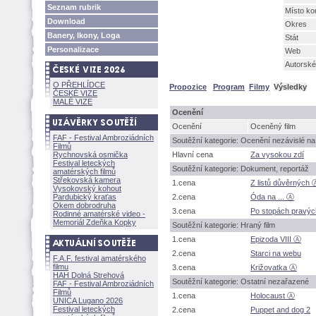
Seznam rubrik
Místo ko
Download
Okres
Banery, Ikony, Loga
Stát
Personalizace
Web
Autorské
O PŘEHLÍDCE
Propozice
Program
Filmy
Výsledky
ČESKÉ VIZE
MALÉ VIZE
Ocenění
Ocenění
Oceněný film
FAF - Festival Ambroziádních
Soutěžní kategorie: Ocenění nezávislé na 
Filmů
Rychnovská osmička
Hlavní cena
Za vysokou zdí
Festival leteckých
Soutěžní kategorie: Dokument, reportáž
amatérských filmů
Střekovská kamera
1.cena
Z listů důvěrných 
Vysokovský kohout
Pardubický kraťas
2.cena
Óda na ... Ⓐ
Okem dobrodruha
3.cena
Po stopách pravýc
Rodinné amatérské video -
Memoriál Zdeňka Kopky
Soutěžní kategorie: Hraný film
1.cena
Epizoda VIII Ⓐ
2.cena
Starci na webu
F.A.F. festival amatérského
filmu
3.cena
Križovatka Ⓐ
HAH Dolná Strehov
Soutěžní kategorie: Ostatní nezařazené
FAF - Festival Ambroziádních
Filmů
1.cena
Holocaust Ⓐ
UNICA Lugano 2026
Festival leteckých
2.cena
Puppet and dog 2