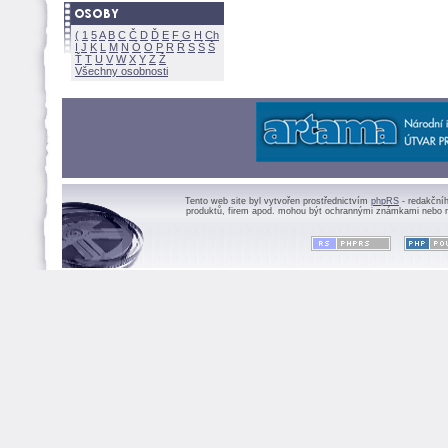
(
1
5
A
B
C
Č
D
Ď
E
F
G
H
Ch
I
J
K
L
M
N
Ó
O
P
R
Ř
S
Ś
Ť
T
U
V
W
X
Y
Z
Všechny osobnosti
Tento web site byl vytvořen prostřednictvím
phpRS
- redakční
produktů, firem apod. mohou být ochrannými známkami nebo r