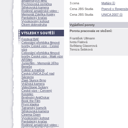
amatérských filmů
3.cena
Mafiáni Ⓐ
Rychnovská osmička
Střekovská kamera
Cena JBS Studia
Poprvé v Regensb
Rodinné amatérské video -
Memoriál Zdeňka Kopky
Cena JBS Studia
UNICA 2007 Ⓐ
Pardubický kraťas
Vysokovský kohout
Okem dobrodruha
Vyjádření poroty
Porota pracovala ve složení:
František Ullmann
Festival BAF
Iveta Fialov
Celostátní přehlídka filmové
Světlana Glaserov
tvorby České vize - České
vize
Tereza Šebkov
Celostátní přehlídka filmové
tvorby České vize - Malé vize
ARSfilm
Juniorfilm - Memoriál Jiřího
Beneše
Folklór a tradície
Česká UNICA Zruč nad
Sázavou
Zlaté Slunce Brno
Vrážská kamera
VideoStage Svitavy
České vize - Červený
Kostelec
Brněnský AntiOskar
Book the Film
První klapka
Tatranský kamzík
Střekovská kamera
Cinema Open
Vysokovský kohout
Pardubický kraťas
Rodinné amatérské video -