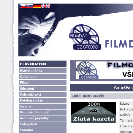
Hlavní stránka
Osobnosti
Filmy
Soutěže ›
Sdružení
Kalendář akcí
[Zpět]
[Detail soutěže]
Katalog služeb
Název
Inzerce
Rok kon
Kontaktní formulář
Ročník
Autorské poplatky
Termín k
Fotogalerie
Uzávěrk
Poradna
Anotace