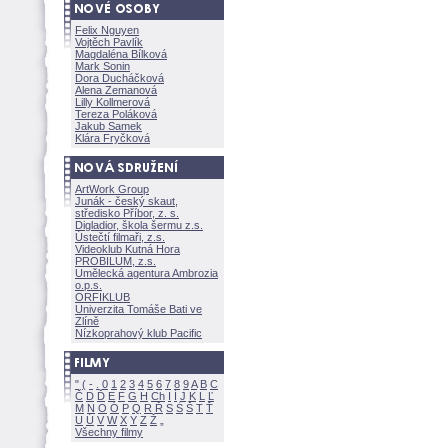
Felix Nguyen
Vojtěch Pavlík
Magdaléna Bílkov
Mark Sonin
Dora Ducháčkov
Alena Zemanov
Lilly Kollmerov
Tereza Polákov
Jakub Samek
Klára Fryčkov
ArtWork Group
Junák - český skaut,
středisko Příbor, z. s.
Digladior, škola šermu z.s.
Ústečtí filmaři, z.s.
Videoklub Kutná Hora
PROBILUM, z.s.
Umělecká agentura Ambrozia
o.p.s.
ORFIKLUB
Univerzita Tomáše Bati ve
Zlíně
Nízkoprahový klub Pacific
"
(
-
.
0
1
2
3
4
5
6
7
8
9
A
B
C
Č
D
Ď
E
F
G
H
Ch
I
Í
J
K
L
Ľ
M
N
O
Ó
P
Q
R
Ř
S
Ś
T
Ť
U
Ú
V
W
X
Y
Z
Všechny filmy