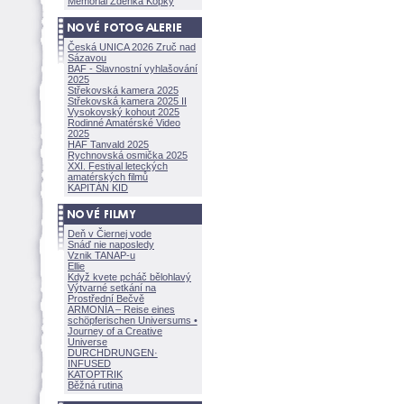
Memoriál Zdeňka Kopky
Česká UNICA 2026 Zruč nad
Sázavou
BAF - Slavnostní vyhlašování
2025
Střekovská kamera 2025
Střekovská kamera 2025 II
Vysokovský kohout 2025
Rodinné Amatérské Video
2025
HAF Tanvald 2025
Rychnovská osmička 2025
XXI. Festival leteckých
amatérských filmů
KAPITÁN KID
Deň v Čiernej vode
Snáď nie naposledy
Vznik TANAP-u
Ellie
Když kvete pcháč bělohlavý
Výtvarné setkání na
Prostřední Bečvě
ARMONÍA – Reise eines
schöpferisch
en Universums •
Journey of a Creative
Universe
DURCHDRUNGEN
·
INFUSED
KATOPTRIK
Běžná rutina