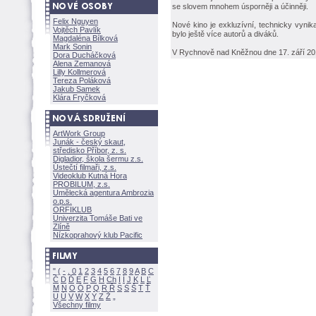
se slovem mnohem úsporněji a účinněji.
Felix Nguyen
Nové kino je exkluzívní, technicky vynika
Vojtěch Pavlík
bylo ještě více autorů a diváků.
Magdaléna Bílkov
Mark Sonin
V Rychnově nad Kněžnou dne 17. září 2
Dora Ducháčkov
Alena Zemanov
Lilly Kollmerov
Tereza Polákov
Jakub Samek
Klára Fryčkov
ArtWork Group
Junák - český skaut,
středisko Příbor, z. s.
Digladior, škola šermu z.s.
Ústečtí filmaři, z.s.
Videoklub Kutná Hora
PROBILUM, z.s.
Umělecká agentura Ambrozia
o.p.s.
ORFIKLUB
Univerzita Tomáše Bati ve
Zlíně
Nízkoprahový klub Pacific
"
(
-
.
0
1
2
3
4
5
6
7
8
9
A
B
C
Č
D
Ď
E
F
G
H
Ch
I
Í
J
K
L
Ľ
M
N
O
Ó
P
Q
R
Ř
S
Ś
T
Ť
U
Ú
V
W
X
Y
Z
Všechny filmy