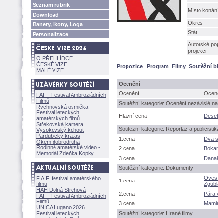
Seznam rubrik
Místo konán
Download
Okres
Banery, Ikony, Loga
Stát
Personalizace
Autorské pop
projekci
O PŘEHLÍDCE
ČESKÉ VIZE
Propozice
Program
Filmy
Soutěžní b
MALÉ VIZE
Ocenění
Ocenění
Oceně
FAF - Festival Ambroziádních
Filmů
Soutěžní kategorie: Ocenění nezávislé na 
Rychnovská osmička
Festival leteckých
Hlavní cena
Deset 
amatérských filmů
Střekovská kamera
Soutěžní kategorie: Reportáž a publicistik
Vysokovský kohout
Pardubický kraťas
1.cena
Dva se
Okem dobrodruha
Rodinné amatérské video -
2.cena
Bokam
Memoriál Zdeňka Kopky
3.cena
Danak
Soutěžní kategorie: Dokumenty
Oves
F.A.F. festival amatérského
1.cena
filmu
Zgub
HAH Dolná Strehov
2.cena
Pára 
FAF - Festival Ambroziádních
Filmů
3.cena
Mami
UNICA Lugano 2026
Festival leteckých
Soutěžní kategorie: Hrané filmy