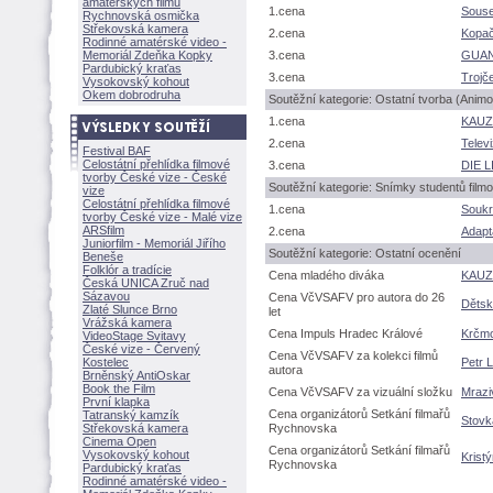
amatérských filmů
1.cena
Souse
Rychnovská osmička
Střekovská kamera
2.cena
Kopa
Rodinné amatérské video -
Memoriál Zdeňka Kopky
3.cena
GUA
Pardubický kraťas
3.cena
Trojč
Vysokovský kohout
Okem dobrodruha
Soutěžní kategorie: Ostatní tvorba (Animo
1.cena
KAUZ
2.cena
Telev
Festival BAF
Celostátní přehlídka filmové
3.cena
DIE L
tvorby České vize - České
Soutěžní kategorie: Snímky studentů film
vize
Celostátní přehlídka filmové
1.cena
Souk
tvorby České vize - Malé vize
ARSfilm
2.cena
Adapt
Juniorfilm - Memoriál Jiřího
Soutěžní kategorie: Ostatní ocenění
Beneše
Folklór a tradície
Cena mladého diváka
KAUZ
Česká UNICA Zruč nad
Sázavou
Cena VčVSAFV pro autora do 26
Dětsk
Zlaté Slunce Brno
let
Vrážská kamera
Cena Impuls Hradec Králové
Krčmo
VideoStage Svitavy
České vize - Červený
Cena VčVSAFV za kolekci filmů
Kostelec
Petr 
autora
Brněnský AntiOskar
Book the Film
Cena VčVSAFV za vizuální složku
Mrazi
První klapka
Cena organizátorů Setkání filmařů
Tatranský kamzík
Stovk
Střekovská kamera
Rychnovska
Cinema Open
Cena organizátorů Setkání filmařů
Vysokovský kohout
Krist
Rychnovska
Pardubický kraťas
Rodinné amatérské video -