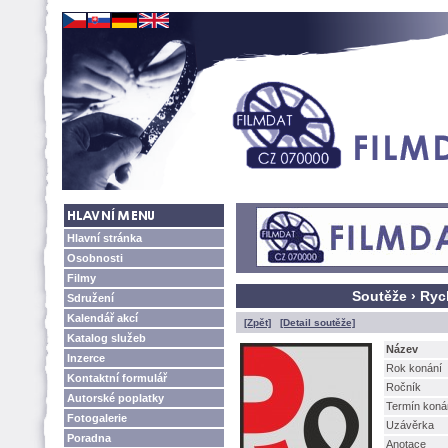
Hlavní stránka
Osobnosti
Filmy
Soutěže › Ry
Sdružení
Kalendář akcí
[Zpět]
[Detail soutěže]
Katalog služeb
Název
Inzerce
Rok konání
Kontaktní formulář
Ročník
Autorské poplatky
Termín koná
Fotogalerie
Uzávěrka
Poradna
Anotace