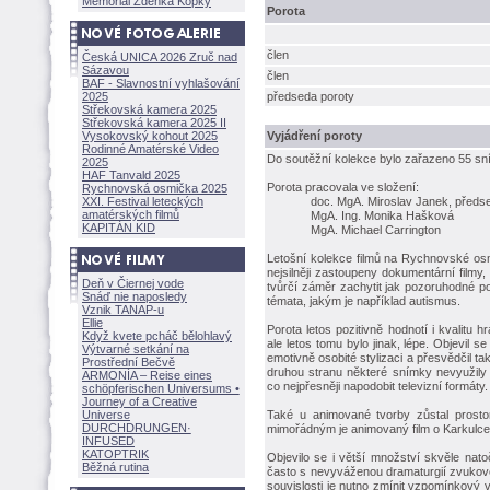
Memoriál Zdeňka Kopky
Porota
člen
Česká UNICA 2026 Zruč nad
Sázavou
člen
BAF - Slavnostní vyhlašování
2025
předseda poroty
Střekovská kamera 2025
Střekovská kamera 2025 II
Vysokovský kohout 2025
Vyjádření poroty
Rodinné Amatérské Video
Do soutěžní kolekce bylo zařazeno 55 sn
2025
HAF Tanvald 2025
Porota pracovala ve složení:
Rychnovská osmička 2025
XXI. Festival leteckých
doc. MgA. Miroslav Janek, předs
amatérských filmů
MgA. Ing. Monika Haškov
KAPITÁN KID
MgA. Michael Carrington
Letošní kolekce filmů na Rychnovské osm
nejsilněji zastoupeny dokumentární filmy,
Deň v Čiernej vode
tvůrčí záměr zachytit jak pozoruhodné p
Snáď nie naposledy
témata, jakým je například autismus.
Vznik TANAP-u
Ellie
Porota letos pozitivně hodnotí i kvalitu 
Když kvete pcháč bělohlavý
ale letos tomu bylo jinak, lépe. Objevil se 
Výtvarné setkání na
emotivně osobité stylizaci a přesvědčil tak
Prostřední Bečvě
druhou stranu některé snímky nevyužily
ARMONÍA – Reise eines
co nejpřesněji napodobit televizní formáty.
schöpferisch
en Universums •
Journey of a Creative
Universe
Také u animované tvorby zůstal prostor 
DURCHDRUNGEN
·
mimořádným je animovaný film o Karkulce
INFUSED
KATOPTRIK
Objevilo se i větší množství skvěle nato
Běžná rutina
často s nevyváženou dramaturgií zvukov
souvislosti je nutno zmínit vzpomínkový v