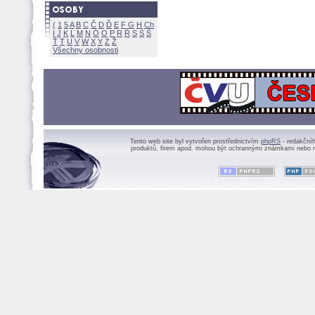
(
1
5
A
B
C
Č
D
Ď
E
F
G
H
Ch
I
J
K
L
M
N
Ó
O
P
R
Ř
S
Ś
Ť
T
U
V
W
X
Y
Z
Všechny osobnosti
Tento web site byl vytvořen prostřednictvím
phpRS
- redakční
produktů, firem apod. mohou být ochrannými známkami nebo r