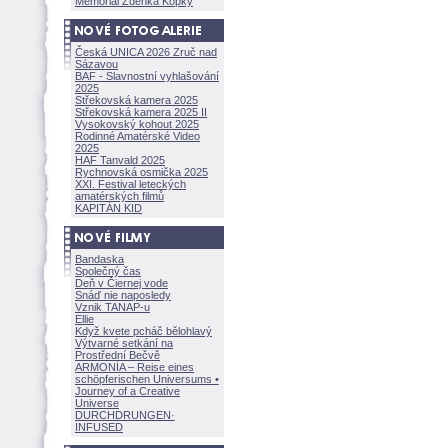
Memoriál Zdeňka Kopky
Česká UNICA 2026 Zruč nad
Sázavou
BAF - Slavnostní vyhlašování
2025
Střekovská kamera 2025
Střekovská kamera 2025 II
Vysokovský kohout 2025
Rodinné Amatérské Video
2025
HAF Tanvald 2025
Rychnovská osmička 2025
XXI. Festival leteckých
amatérských filmů
KAPITÁN KID
Bandaska
Společný čas
Deň v Čiernej vode
Snáď nie naposledy
Vznik TANAP-u
Ellie
Když kvete pcháč bělohlavý
Výtvarné setkání na
Prostřední Bečvě
ARMONÍA – Reise eines
schöpferisch
en Universums •
Journey of a Creative
Universe
DURCHDRUNGEN
·
INFUSED