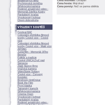
Cena festivalu:
Lesapán
amatérských filmů
Rychnovská osmička
Cena hosta:
Moji drazí
Střekovská kamera
Cena poroty:
Než se panna oblékla
Rodinné amatérské video -
Memoriál Zdeňka Kopky
Pardubický kraťas
Vysokovský kohout
Okem dobrodruha
Festival BAF
Celostátní přehlídka filmové
tvorby České vize - České
vize
Celostátní přehlídka filmové
tvorby České vize - Malé vize
ARSfilm
Juniorfilm - Memoriál Jiřího
Beneše
Folklór a tradície
Česká UNICA Zruč nad
Sázavou
Zlaté Slunce Brno
Vrážská kamera
VideoStage Svitavy
České vize - Červený
Kostelec
Brněnský AntiOskar
Book the Film
První klapka
Tatranský kamzík
Střekovská kamera
Cinema Open
Vysokovský kohout
Pardubický kraťas
Rodinné amatérské video -