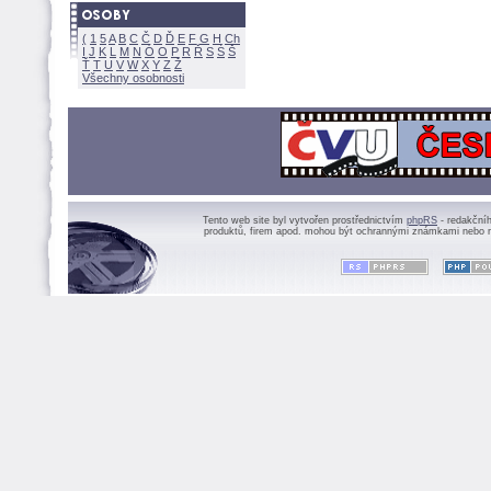
(
1
5
A
B
C
Č
D
Ď
E
F
G
H
Ch
I
J
K
L
M
N
Ó
O
P
R
Ř
S
Ś
Ť
T
U
V
W
X
Y
Z
Všechny osobnosti
Tento web site byl vytvořen prostřednictvím
phpRS
- redakční
produktů, firem apod. mohou být ochrannými známkami nebo r