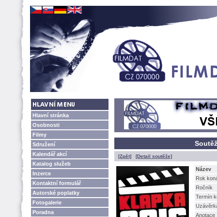
Hlavní stránka
Osobnosti
Filmy
Soutěž
Sdružení
Kalendář akcí
[Zpět]
[Detail soutěže]
Katalog služeb
Název
Inzerce
Rok kon
Kontaktní formulář
Ročník
Autorské poplatky
Termín k
Fotogalerie
Uzávěrk
Poradna
Anotace