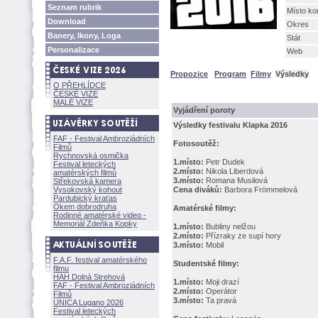
Seznam rubrik
Místo ko
Download
Okres
Banery, Ikony, Loga
Stát
Personalizace
Web
Propozice
Program
Filmy
Výsledky
O PŘEHLÍDCE
ČESKÉ VIZE
MALÉ VIZE
Vyjádření poroty
Výsledky festivalu Klapka 2016
FAF - Festival Ambroziádních
Fotosoutěž:
Filmů
Rychnovská osmička
1.místo:
Petr Dudek
Festival leteckých
2.místo:
Nikola Liberdov
amatérských filmů
3.místo:
Romana Musilov
Střekovská kamera
Vysokovský kohout
Cena diváků:
Barbora Frömmelov
Pardubický kraťas
Okem dobrodruha
Amatérské filmy:
Rodinné amatérské video -
Memoriál Zdeňka Kopky
1.místo:
Bubliny nelžou
2.místo:
Přízraky ze supí hory
3.místo:
Mobil
F.A.F. festival amatérského
Studentské filmy:
filmu
HAH Dolná Strehov
1.místo:
Moji drazí
FAF - Festival Ambroziádních
2.místo:
Operátor
Filmů
3.místo:
Ta prav
UNICA Lugano 2026
Festival leteckých