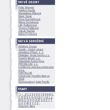
Felix Nguyen
Vojtěch Pavlík
Magdaléna Bílkov
Mark Sonin
Dora Ducháčkov
Alena Zemanov
Lilly Kollmerov
Tereza Polákov
Jakub Samek
Klára Fryčkov
ArtWork Group
Junák - český skaut,
středisko Příbor, z. s.
Digladior, škola šermu z.s.
Ústečtí filmaři, z.s.
Videoklub Kutná Hora
PROBILUM, z.s.
Umělecká agentura Ambrozia
o.p.s.
ORFIKLUB
Univerzita Tomáše Bati ve
Zlíně
Nízkoprahový klub Pacific
"
(
-
.
0
1
2
3
4
5
6
7
8
9
A
B
C
Č
D
Ď
E
F
G
H
Ch
I
Í
J
K
L
Ľ
M
N
O
Ó
P
Q
R
Ř
S
Ś
T
Ť
U
Ú
V
W
X
Y
Z
Všechny filmy