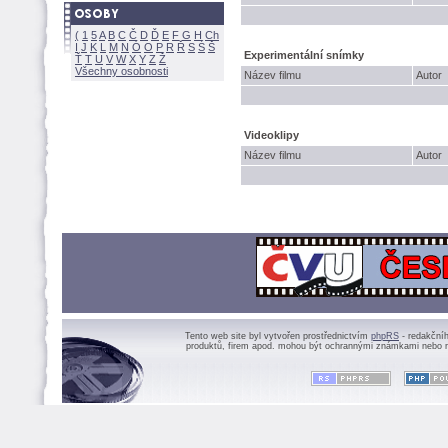
(
1
5
A
B
C
Č
D
Ď
E
F
G
H
Ch
I
J
K
L
M
N
Ó
O
P
R
Ř
S
Ś
Experimentální snímky
Ť
T
U
V
W
X
Y
Z
Všechny osobnosti
Název filmu
Autor
Videoklipy
Název filmu
Autor
Tento web site byl vytvořen prostřednictvím
phpRS
- redakční
produktů, firem apod. mohou být ochrannými známkami nebo r