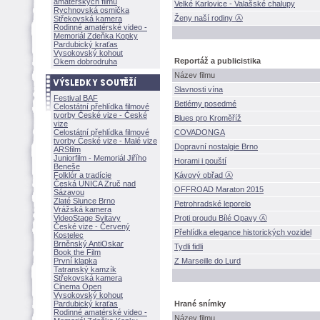
amatérských filmů
Velké Karlovice - Valašské chalupy
Rychnovská osmička
eny naší rodiny Ⓐ
Střekovská kamera
Rodinné amatérské video -
Memoriál Zdeňka Kopky
Pardubický kraťas
Vysokovský kohout
Reportáž a publicistika
Okem dobrodruha
Název filmu
Slavnosti vína
Festival BAF
Betlémy posedmé
Celostátní přehlídka filmové
tvorby České vize - České
Blues pro Kroměříž
vize
Celostátní přehlídka filmové
COVADONGA
tvorby České vize - Malé vize
Dopravní nostalgie Brno
ARSfilm
Juniorfilm - Memoriál Jiřího
Horami i pouští
Beneše
Folklór a tradície
Kávový obřad Ⓐ
Česká UNICA Zruč nad
OFFROAD Maraton 2015
Sázavou
Zlaté Slunce Brno
Petrohradské leporelo
Vrážská kamera
VideoStage Svitavy
Proti proudu Bílé Opavy Ⓐ
České vize - Červený
Přehlídka elegance historických vozidel
Kostelec
Brněnský AntiOskar
Tydli fidli
Book the Film
První klapka
Z Marseille do Lurd
Tatranský kamzík
Střekovská kamera
Cinema Open
Vysokovský kohout
Pardubický kraťas
Hrané snímky
Rodinné amatérské video -
Název filmu