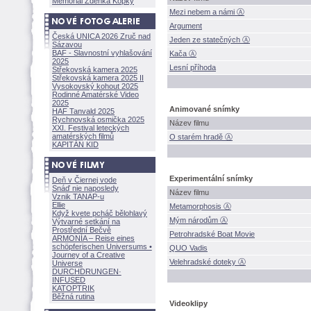
Memoriál Zdeňka Kopky
Mezi nebem a námi Ⓐ
Argument
Česká UNICA 2026 Zruč nad
Jeden ze statečných Ⓐ
Sázavou
BAF - Slavnostní vyhlašování
Kača Ⓐ
2025
Lesní příhoda
Střekovská kamera 2025
Střekovská kamera 2025 II
Vysokovský kohout 2025
Rodinné Amatérské Video
2025
Animované snímky
HAF Tanvald 2025
Rychnovská osmička 2025
Název filmu
XXI. Festival leteckých
amatérských filmů
O starém hradě Ⓐ
KAPITÁN KID
Experimentální snímky
Deň v Čiernej vode
Snáď nie naposledy
Název filmu
Vznik TANAP-u
Ellie
Metamorphosis Ⓐ
Když kvete pcháč bělohlavý
Mým národům Ⓐ
Výtvarné setkání na
Prostřední Bečvě
Petrohradské Boat Movie
ARMONÍA – Reise eines
schöpferisch
en Universums •
QUO Vadis
Journey of a Creative
Velehradské doteky Ⓐ
Universe
DURCHDRUNGEN
·
INFUSED
KATOPTRIK
Běžná rutina
Videoklipy