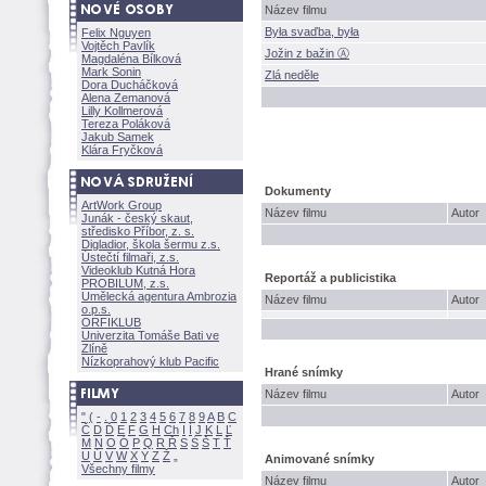
Název filmu
Była svaďba, była
Felix Nguyen
Vojtěch Pavlík
Jožin z bažin Ⓐ
Magdaléna Bílkov
Mark Sonin
Zlá neděle
Dora Ducháčkov
Alena Zemanov
Lilly Kollmerov
Tereza Polákov
Jakub Samek
Klára Fryčkov
Dokumenty
ArtWork Group
Název filmu
Autor
Junák - český skaut,
středisko Příbor, z. s.
Digladior, škola šermu z.s.
Ústečtí filmaři, z.s.
Videoklub Kutná Hora
Reportáž a publicistika
PROBILUM, z.s.
Umělecká agentura Ambrozia
Název filmu
Autor
o.p.s.
ORFIKLUB
Univerzita Tomáše Bati ve
Zlíně
Nízkoprahový klub Pacific
Hrané snímky
Název filmu
Autor
"
(
-
.
0
1
2
3
4
5
6
7
8
9
A
B
C
Č
D
Ď
E
F
G
H
Ch
I
Í
J
K
L
Ľ
M
N
O
Ó
P
Q
R
Ř
S
Ś
T
Ť
U
Ú
V
W
X
Y
Z
Animované snímky
Všechny filmy
Název filmu
Autor