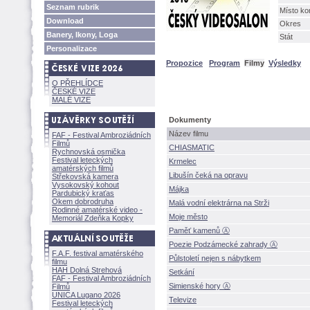
Seznam rubrik
Místo ko
Download
Okres
Banery, Ikony, Loga
Stát
Personalizace
Propozice
Program
Filmy
Výsledky
O PŘEHLÍDCE
ČESKÉ VIZE
MALÉ VIZE
Dokumenty
Název filmu
FAF - Festival Ambroziádních
Filmů
CHIASMATIC
Rychnovská osmička
Festival leteckých
Krmelec
amatérských filmů
Libušín čeká na opravu
Střekovská kamera
Vysokovský kohout
Májka
Pardubický kraťas
Okem dobrodruha
Malá vodní elektrárna na Strži
Rodinné amatérské video -
Moje město
Memoriál Zdeňka Kopky
Paměť kamenů Ⓐ
Poezie Podzámecké zahrady Ⓐ
F.A.F. festival amatérského
Půlstoletí nejen s nábytkem
filmu
HAH Dolná Strehov
Setkání
FAF - Festival Ambroziádních
Simienské hory Ⓐ
Filmů
UNICA Lugano 2026
Televize
Festival leteckých