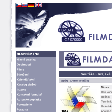
Hlavní stránka
Osobnosti
Filmy
Soutěže › Krajské
Sdružení
Kalendář akcí
[Zpět]
[Detail soutěže]
Katalog služeb
Název
Inzerce
Rok kon
Kontaktní formulář
Ročník
Autorské poplatky
Termín k
Fotogalerie
Uzávěrk
Poradna
Anotace