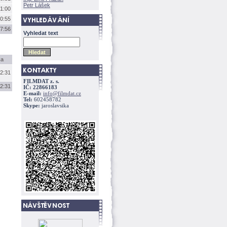
Petr Lášek
1:00
0:55
7:56
Vyhledat text
ka
2:31
FILMDAT z. s.
2:31
IČ: 22866183
E-mail:
info@filmdat.cz
Tel:
602458782
Skype:
jaroslavsika