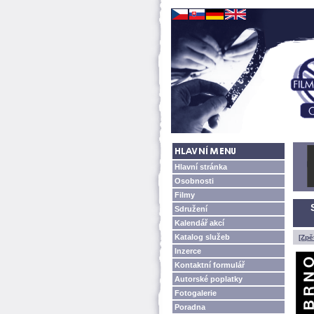
Hlavní stránka
Osobnosti
Filmy
Sdružení
Kalendář akcí
Katalog služeb
[Zpě
Inzerce
Kontaktní formulář
Autorské poplatky
Fotogalerie
Poradna