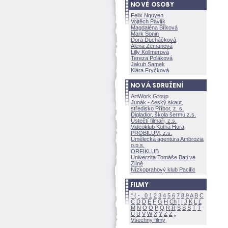
Felix Nguyen
Vojtěch Pavlík
Magdaléna Bílkov
Mark Sonin
Dora Ducháčkov
Alena Zemanov
Lilly Kollmerov
Tereza Polákov
Jakub Samek
Klára Fryčkov
ArtWork Group
Junák - český skaut,
středisko Příbor, z. s.
Digladior, škola šermu z.s.
Ústečtí filmaři, z.s.
Videoklub Kutná Hora
PROBILUM, z.s.
Umělecká agentura Ambrozia
o.p.s.
ORFIKLUB
Univerzita Tomáše Bati ve
Zlíně
Nízkoprahový klub Pacific
"
(
-
.
0
1
2
3
4
5
6
7
8
9
A
B
C
Č
D
Ď
E
F
G
H
Ch
I
Í
J
K
L
Ľ
M
N
O
Ó
P
Q
R
Ř
S
Ś
T
Ť
U
Ú
V
W
X
Y
Z
Všechny filmy