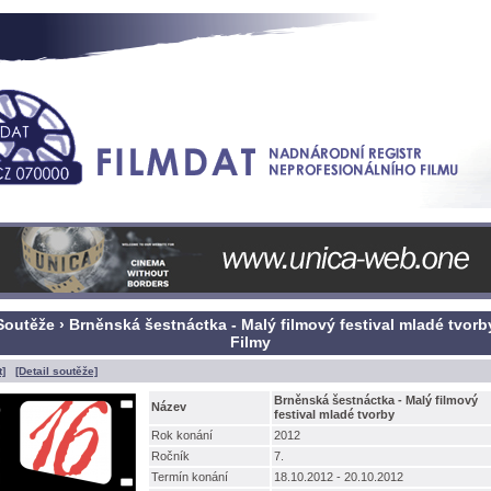
Soutěže › Brněnská šestnáctka - Malý filmový festival mladé tvorby
Filmy
t]
[Detail soutěže]
Brněnská šestnáctka - Malý filmový
Název
festival mladé tvorby
Rok konání
2012
Ročník
7.
Termín konání
18.10.2012 - 20.10.2012