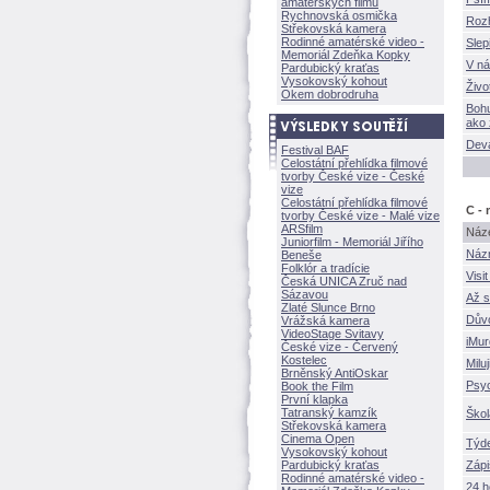
amatérských filmů
Rychnovská osmička
Roz
Střekovská kamera
Rodinné amatérské video -
Slep
Memoriál Zdeňka Kopky
V ná
Pardubický kraťas
Vysokovský kohout
ivot
Okem dobrodruha
Bohu
ako 
Deva
Festival BAF
Celostátní přehlídka filmové
tvorby České vize - České
vize
Celostátní přehlídka filmové
C - 
tvorby České vize - Malé vize
ARSfilm
Náze
Juniorfilm - Memoriál Jiřího
Názn
Beneše
Folklór a tradície
Visi
Česká UNICA Zruč nad
Sázavou
Až s
Zlaté Slunce Brno
Dův
Vrážská kamera
VideoStage Svitavy
iMu
České vize - Červený
Kostelec
Milu
Brněnský AntiOskar
Psy
Book the Film
První klapka
Tatranský kamzík
kol
Střekovská kamera
Cinema Open
Týde
Vysokovský kohout
Pardubický kraťas
Zápi
Rodinné amatérské video -
24 h