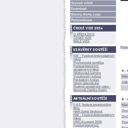
Seznam rubrik
Download
Banery, Ikony, Loga
Personalizace
O PŘEHLÍDCE
ČESKÉ VIZE
MALÉ VIZE
Prop
FAF - Festival Ambroziádních
Filmů
Rychnovská osmička
Festival leteckých
amatérských filmů
A - 
Střekovská kamera
Vysokovský kohout
Náze
Pardubický kraťas
Dál
Okem dobrodruha
Rodinné amatérské video -
Memoriál Zdeňka Kopky
B - 
F.A.F. festival amatérského
Náze
filmu
Dov
HAH Dolná Strehov
FAF - Festival Ambroziádních
Drsň
Filmů
UNICA Lugano 2026
Pov
Festival leteckých
Psí