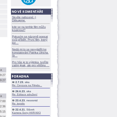
Skvěle nafocené:-)
Děkujeme.
kde se na tenhle film můžu
kouknout?
Pokusím se názorně popsat
svůj příběh. První film, který
jse
Nedá mi to se nevyjádřit ke
konstatování Patrika Ulricha.
St
Pro Vás je to výjimka, tvoříte
zatím jinak, ale pro většinu
ka
9:27
9:27
2.7.23
, sika
Re: Cenzura na Filmda...
26.6.23
, sika
Re: Editace sdružení
ka
23.4.23
, mesrsmid
7:00
Re: lepidlo
2:36
22.4.21
, Slávek
5:15
Kamera Sony HXR-NX3
0:14