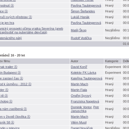
hodnutí Ⓐ
Pavlína Taubingerov
Hraný
00:0
ice Ⓐ
imon Štefanides
Hraný
00:0
ruči svých představ Ⓐ
Lukáš Hanák
Hraný
00:0
 je jen hra
Pavlína Taubingerov
Hraný
00:0
nický prospekt očima vratka Severína (aneb
Matěj Škop
Nezjištěno
00:1
zapôsobiť na pubertálne dievčatá)
tenáctého pátý
Rudolf Vodička
Nezjištěno
00:0
01:0
mládež 16 - 20 let
v filmu
Autor
Kategorie
Dél
ak trailer Ⓐ
David Koníř
Experiment
00:0
t in Budapest Ⓐ
Kolektiv FK Lávka
Experiment
00:0
e zastaví čas Ⓐ
Kateřina Taubingerov
Hraný
00:0
od k úsměvu - 2012 Ⓐ
Martin Mach
Hraný
00:0
rder Ⓐ
Martin Fiala
Hraný
00:0
ji tě Ⓐ
Ondřej Syrový
Hraný
00:0
cholog Ⓐ
Franziska Nagelov
Hraný
00:0
Dominik Vontor
,
Petr
a nám zaslíbená Ⓐ
Hraný
00:0
Januschka
n v životě člověka Ⓐ
Martin Mach
Hraný
00:0
sník 58 Ⓐ
Vilém Musil
Hraný
00:0
odin u televize
Daniel Nováček
Nezjištěno
00:0