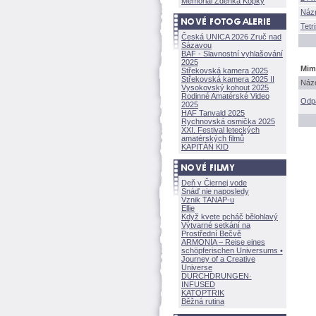
Memoriál Zdeňka Kopky
Náz
Tetr
Česká UNICA 2026 Zruč nad
Sázavou
BAF - Slavnostní vyhlašování
2025
Mim
Střekovská kamera 2025
Střekovská kamera 2025 II
Náze
Vysokovský kohout 2025
Rodinné Amatérské Video
Odp
2025
HAF Tanvald 2025
Rychnovská osmička 2025
XXI. Festival leteckých
amatérských filmů
KAPITÁN KID
Deň v Čiernej vode
Snáď nie naposledy
Vznik TANAP-u
Ellie
Když kvete pcháč bělohlavý
Výtvarné setkání na
Prostřední Bečvě
ARMONÍA – Reise eines
schöpferisch
en Universums •
Journey of a Creative
Universe
DURCHDRUNGEN
·
INFUSED
KATOPTRIK
Běžná rutina