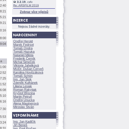
3.2.19
, csfv
2:40
Re: ARSFILM 2019
8:21
Zobraz více výpisů
5:21
9:21
Nejsou žádné inzeráty.
0:16
8:00
Ondřej Herold
9:04
Marek Fedrsel
Tomáš Ondra
Tomáš Hazuka
Nataniel Milota
Frederik Černík
ka
Michal Šimeček
Viktorie Jahelkov
1:00
MUDr. Dušan Červeň
Karolina Hovězákov
2:52
Tomáš Schön
7:25
Ing. Jan Štok
Zdeněk Kulhánek
1:52
Liliana Lesiak
Roman Rakytiak
6:08
Kryštof Březina
5:10
Martin Petruň
Ondřej Unucka
6:16
Alena Mautnerov
Miroslav Štván
7:30
5:53
Ing. Jan Kadlčík
3:24
Jiří Bene
8:31
Ing. Emil Pražan