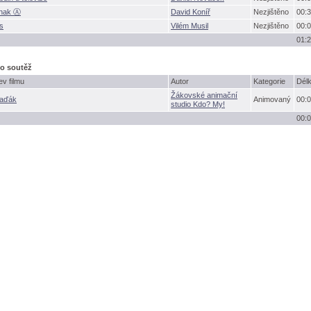
nak Ⓐ
David Koníř
Nezjištěno
00:3
is
Vilém Musil
Nezjištěno
00:0
01:2
o soutěž
v filmu
Autor
Kategorie
Dél
kovské animační
aďák
Animovaný
00:0
studio Kdo? My!
00:0