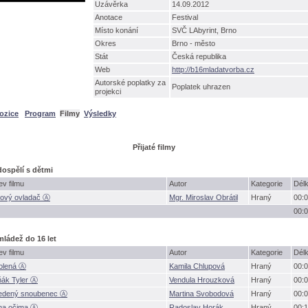
Uzávěrka
14.09.2012
Anotace
Festival
Místo konání
SVČ LAbyrint, Brno
Okres
Brno - město
Stát
Česká republika
Web
http://b16mladatvorba.cz
Autorské poplatky za
Poplatek uhrazen
projekci
ozice
Program
Filmy
Výsledky
Přijaté filmy
dospělí s dětmi
v filmu
Autor
Kategorie
Dél
kový ovladač Ⓐ
Mgr. Miroslav Obrátil
Hraný
00:0
00:0
mládež do 16 let
v filmu
Autor
Kategorie
Dél
olená Ⓐ
Kamila Chlupov
Hraný
00:0
ák Tyler Ⓐ
Vendula Hrouzkov
Hraný
00:0
edený snoubenec Ⓐ
Martina Svobodov
Hraný
00:0
ma očima Ⓐ
Radoslav Horák
Hraný
00:1