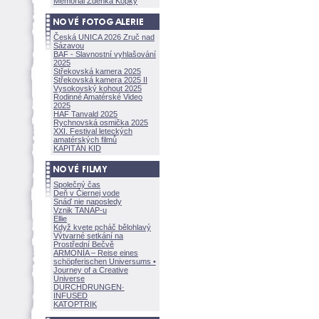
Memoriál Zdeňka Kopky
Česká UNICA 2026 Zruč nad
Sázavou
BAF - Slavnostní vyhlašování
2025
Střekovská kamera 2025
Střekovská kamera 2025 II
Vysokovský kohout 2025
Rodinné Amatérské Video
2025
HAF Tanvald 2025
Rychnovská osmička 2025
XXI. Festival leteckých
amatérských filmů
KAPITÁN KID
Společný čas
Deň v Čiernej vode
Snáď nie naposledy
Vznik TANAP-u
Ellie
Když kvete pcháč bělohlavý
Výtvarné setkání na
Prostřední Bečvě
ARMONÍA – Reise eines
schöpferisch
en Universums •
Journey of a Creative
Universe
DURCHDRUNGEN
·
INFUSED
KATOPTRIK