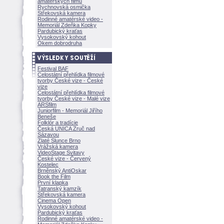
amatérských filmů
Rychnovská osmička
Střekovská kamera
Rodinné amatérské video -
Memoriál Zdeňka Kopky
Pardubický kraťas
Vysokovský kohout
Okem dobrodruha
Festival BAF
Celostátní přehlídka filmové
tvorby České vize - České
vize
Celostátní přehlídka filmové
tvorby České vize - Malé vize
ARSfilm
Juniorfilm - Memoriál Jiřího
Beneše
Folklór a tradície
Česká UNICA Zruč nad
Sázavou
Zlaté Slunce Brno
Vrážská kamera
VideoStage Svitavy
České vize - Červený
Kostelec
Brněnský AntiOskar
Book the Film
První klapka
Tatranský kamzík
Střekovská kamera
Cinema Open
Vysokovský kohout
Pardubický kraťas
Rodinné amatérské video -