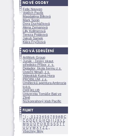
Felix Nguyen
Vojtěch Pavlík
Magdaléna Bílkov
Mark Sonin
Dora Ducháčkov
Alena Zemanov
Lilly Kollmerov
Tereza Polákov
Jakub Samek
Klára Fryčkov
ArtWork Group
Junák - český skaut,
středisko Příbor, z. s.
Digladior, škola šermu z.s.
Ústečtí filmaři, z.s.
Videoklub Kutná Hora
PROBILUM, z.s.
Umělecká agentura Ambrozia
o.p.s.
ORFIKLUB
Univerzita Tomáše Bati ve
Zlíně
Nízkoprahový klub Pacific
"
(
-
.
0
1
2
3
4
5
6
7
8
9
A
B
C
Č
D
Ď
E
F
G
H
Ch
I
Í
J
K
L
Ľ
M
N
O
Ó
P
Q
R
Ř
S
Ś
T
Ť
U
Ú
V
W
X
Y
Z
Všechny filmy