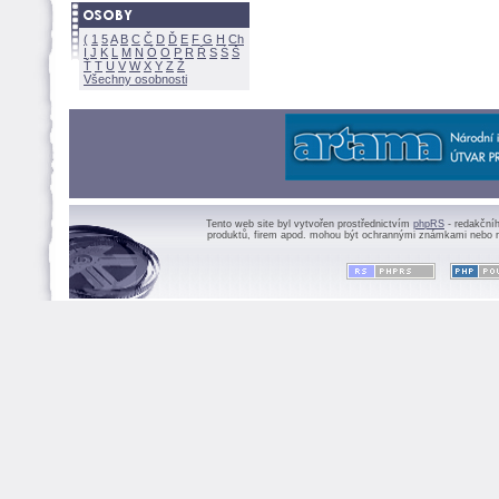
(
1
5
A
B
C
Č
D
Ď
E
F
G
H
Ch
I
J
K
L
M
N
Ó
O
P
R
Ř
S
Ś
Ť
T
U
V
W
X
Y
Z
Všechny osobnosti
Tento web site byl vytvořen prostřednictvím
phpRS
- redakční
produktů, firem apod. mohou být ochrannými známkami nebo r