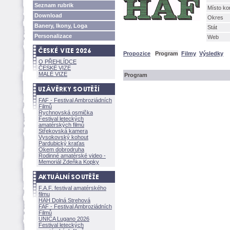
Seznam rubrik
Místo ko
Download
Okres
Banery, Ikony, Loga
Stát
Personalizace
Web
Propozice
Program
Filmy
Výsledky
O PŘEHLÍDCE
ČESKÉ VIZE
MALÉ VIZE
Program
FAF - Festival Ambroziádních
Filmů
Rychnovská osmička
Festival leteckých
amatérských filmů
Střekovská kamera
Vysokovský kohout
Pardubický kraťas
Okem dobrodruha
Rodinné amatérské video -
Memoriál Zdeňka Kopky
F.A.F. festival amatérského
filmu
HAH Dolná Strehov
FAF - Festival Ambroziádních
Filmů
UNICA Lugano 2026
Festival leteckých