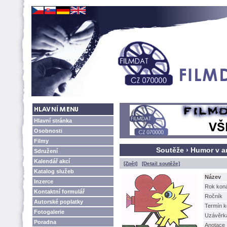
Hlavní stránka
Osobnosti
Filmy
Soutěže › Humor v a
Sdružení
Kalendář akcí
[Zpět]
[Detail soutěže]
Katalog služeb
Název
Inzerce
Rok kon
Kontaktní formulář
Ročník
Autorské poplatky
Termín k
Fotogalerie
Uzávěrk
Poradna
Anotace