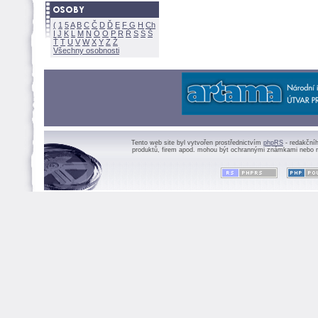
(
1
5
A
B
C
Č
D
Ď
E
F
G
H
Ch
I
J
K
L
M
N
Ó
O
P
R
Ř
S
Ś
Ť
T
U
V
W
X
Y
Z
Všechny osobnosti
Tento web site byl vytvořen prostřednictvím
phpRS
- redakční
produktů, firem apod. mohou být ochrannými známkami nebo r