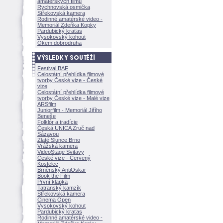
amatérských filmů
Rychnovská osmička
Střekovská kamera
Rodinné amatérské video -
Memoriál Zdeňka Kopky
Pardubický kraťas
Vysokovský kohout
Okem dobrodruha
Festival BAF
Celostátní přehlídka filmové
tvorby České vize - České
vize
Celostátní přehlídka filmové
tvorby České vize - Malé vize
ARSfilm
Juniorfilm - Memoriál Jiřího
Beneše
Folklór a tradície
Česká UNICA Zruč nad
Sázavou
Zlaté Slunce Brno
Vrážská kamera
VideoStage Svitavy
České vize - Červený
Kostelec
Brněnský AntiOskar
Book the Film
První klapka
Tatranský kamzík
Střekovská kamera
Cinema Open
Vysokovský kohout
Pardubický kraťas
Rodinné amatérské video -