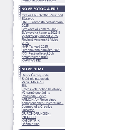
Memoriál Zdeňka Kopky
Česká UNICA 2026 Zruč nad
Sázavou
BAF - Slavnostní vyhlašování
2025
Střekovská kamera 2025
Střekovská kamera 2025 II
Vysokovský kohout 2025
Rodinné Amatérské Video
2025
HAF Tanvald 2025
Rychnovská osmička 2025
XXI. Festival leteckých
amatérských filmů
KAPITÁN KID
Deň v Čiernej vode
Snáď nie naposledy
Vznik TANAP-u
Ellie
Když kvete pcháč bělohlavý
Výtvarné setkání na
Prostřední Bečvě
ARMONÍA – Reise eines
schöpferisch
en Universums •
Journey of a Creative
Universe
DURCHDRUNGEN
·
INFUSED
KATOPTRIK
Běžná rutina