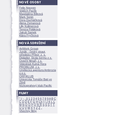
Felix Nguyen
Vojtěch Pavlík
Magdaléna Bílkov
Mark Sonin
Dora Ducháčkov
Alena Zemanov
Lilly Kollmerov
Tereza Polákov
Jakub Samek
Klára Fryčkov
ArtWork Group
Junák - český skaut,
středisko Příbor, z. s.
Digladior, škola šermu z.s.
Ústečtí filmaři, z.s.
Videoklub Kutná Hora
PROBILUM, z.s.
Umělecká agentura Ambrozia
o.p.s.
ORFIKLUB
Univerzita Tomáše Bati ve
Zlíně
Nízkoprahový klub Pacific
"
(
-
.
0
1
2
3
4
5
6
7
8
9
A
B
C
Č
D
Ď
E
F
G
H
Ch
I
Í
J
K
L
Ľ
M
N
O
Ó
P
Q
R
Ř
S
Ś
T
Ť
U
Ú
V
W
X
Y
Z
Všechny filmy