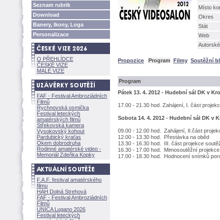
Seznam rubrik
Místo ko
Download
Okres
Banery, Ikony, Loga
Stát
Personalizace
Web
Autorské
O PŘEHLÍDCE
Propozice
Program
Filmy
Soutěžní b
ČESKÉ VIZE
MALÉ VIZE
Program
Pátek 13. 4. 2012 - Hudební sál DK v Kr
FAF - Festival Ambroziádních
Filmů
17.00 - 21.30 hod. Zahájení, I. část proje
Rychnovská osmička
Festival leteckých
Sobota 14. 4. 2012 - Hudební sál DK v K
amatérských filmů
Střekovská kamera
09.00 - 12.00 hod. Zahájení, II.část proj
Vysokovský kohout
Pardubický kraťas
12.00 - 13.30 hod. Přestávka na oběd
Okem dobrodruha
13.30 - 16.30 hod. III. část projekce sout
Rodinné amatérské video -
16.30 - 17.00 hod. Mimosoutěžní projekce
Memoriál Zdeňka Kopky
17.00 - 18.30 hod. Hodnocení snímků por
F.A.F. festival amatérského
filmu
HAH Dolná Strehov
FAF - Festival Ambroziádních
Filmů
UNICA Lugano 2026
Festival leteckých