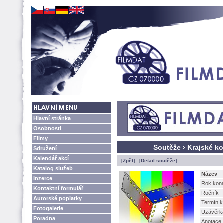
Hlavní stránka
Osobnosti
Filmy
Soutěže › Krajské k
Sdružení
Kalendář akcí
[Zpět]
[Detail soutěže]
Katalog služeb
Název
Inzerce
Rok kon
Kontaktní formulář
Ročník
Autorské poplatky
Termín k
Fotogalerie
Uzávěrk
Poradna
Anotace