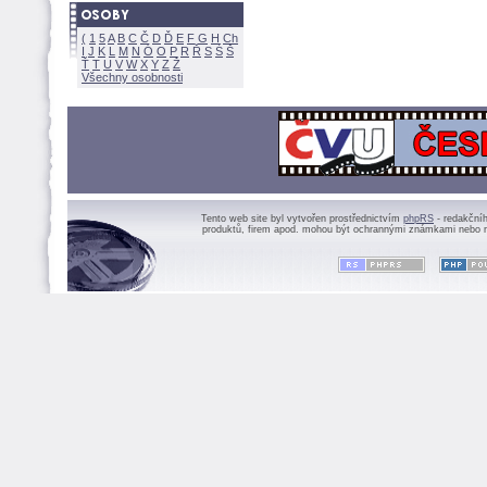
(
1
5
A
B
C
Č
D
Ď
E
F
G
H
Ch
I
J
K
L
M
N
Ó
O
P
R
Ř
S
Ś
Ť
T
U
V
W
X
Y
Z
Všechny osobnosti
Tento web site byl vytvořen prostřednictvím
phpRS
- redakční
produktů, firem apod. mohou být ochrannými známkami nebo r