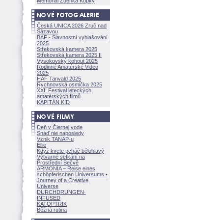
Memoriál Zdeňka Kopky
Česká UNICA 2026 Zruč nad
Sázavou
BAF - Slavnostní vyhlašování
2025
Střekovská kamera 2025
Střekovská kamera 2025 II
Vysokovský kohout 2025
Rodinné Amatérské Video
2025
HAF Tanvald 2025
Rychnovská osmička 2025
XXI. Festival leteckých
amatérských filmů
KAPITÁN KID
Deň v Čiernej vode
Snáď nie naposledy
Vznik TANAP-u
Ellie
Když kvete pcháč bělohlavý
Výtvarné setkání na
Prostřední Bečvě
ARMONÍA – Reise eines
schöpferisch
en Universums •
Journey of a Creative
Universe
DURCHDRUNGEN
·
INFUSED
KATOPTRIK
Běžná rutina