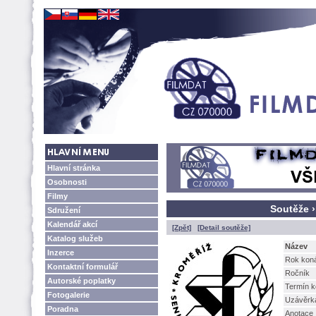
Hlavní stránka
Osobnosti
Filmy
Soutěže ›
Sdružení
Kalendář akcí
[Zpět]
[Detail soutěže]
Katalog služeb
Název
Inzerce
Rok kon
Kontaktní formulář
Ročník
Autorské poplatky
Termín k
Fotogalerie
Uzávěrk
Poradna
Anotace