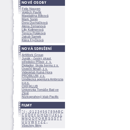
Felix Nguyen
Vojtěch Pavlík
Magdaléna Bílkov
Mark Sonin
Dora Ducháčkov
Alena Zemanov
Lilly Kollmerov
Tereza Polákov
Jakub Samek
Klára Fryčkov
ArtWork Group
Junák - český skaut,
středisko Příbor, z. s.
Digladior, škola šermu z.s.
Ústečtí filmaři, z.s.
Videoklub Kutná Hora
PROBILUM, z.s.
Umělecká agentura Ambrozia
o.p.s.
ORFIKLUB
Univerzita Tomáše Bati ve
Zlíně
Nízkoprahový klub Pacific
"
(
-
.
0
1
2
3
4
5
6
7
8
9
A
B
C
Č
D
Ď
E
F
G
H
Ch
I
Í
J
K
L
Ľ
M
N
O
Ó
P
Q
R
Ř
S
Ś
T
Ť
U
Ú
V
W
X
Y
Z
Všechny filmy