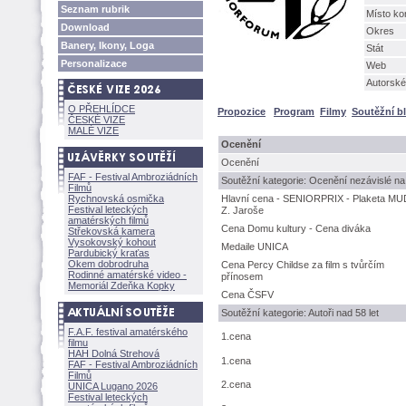
Seznam rubrik
Místo ko
Download
Okres
Banery, Ikony, Loga
Stát
Personalizace
Web
Autorské
O PŘEHLÍDCE
Propozice
Program
Filmy
Soutěžní b
ČESKÉ VIZE
MALÉ VIZE
Ocenění
Ocenění
FAF - Festival Ambroziádních
Soutěžní kategorie: Ocenění nezávislé na 
Filmů
Rychnovská osmička
Hlavní cena - SENIORPRIX - Plaketa MU
Festival leteckých
Z. Jaroše
amatérských filmů
Cena Domu kultury - Cena diváka
Střekovská kamera
Vysokovský kohout
Medaile UNICA
Pardubický kraťas
Okem dobrodruha
Cena Percy Childse za film s tvůrčím
Rodinné amatérské video -
přínosem
Memoriál Zdeňka Kopky
Cena ČSFV
Soutěžní kategorie: Autoři nad 58 let
F.A.F. festival amatérského
1.cena
filmu
HAH Dolná Strehov
1.cena
FAF - Festival Ambroziádních
Filmů
2.cena
UNICA Lugano 2026
Festival leteckých