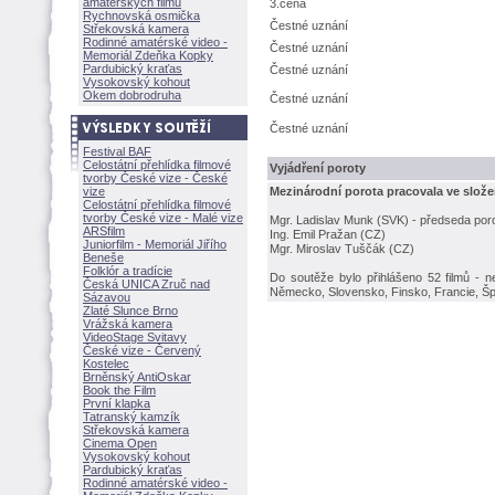
amatérských filmů
3.cena
Rychnovská osmička
Čestné uznání
Střekovská kamera
Rodinné amatérské video -
Čestné uznání
Memoriál Zdeňka Kopky
Pardubický kraťas
Čestné uznání
Vysokovský kohout
Okem dobrodruha
Čestné uznání
Čestné uznání
Festival BAF
Celostátní přehlídka filmové
Vyjádření poroty
tvorby České vize - České
vize
Mezinárodní porota pracovala ve slože
Celostátní přehlídka filmové
tvorby České vize - Malé vize
Mgr. Ladislav Munk (SVK) - předseda por
ARSfilm
Ing. Emil Pražan (CZ)
Juniorfilm - Memoriál Jiřího
Mgr. Miroslav Tuščák (CZ)
Beneše
Folklór a tradície
Do soutěže bylo přihlášeno 52 filmů - nep
Česká UNICA Zruč nad
Německo, Slovensko, Finsko, Francie, Šp
Sázavou
Zlaté Slunce Brno
Vrážská kamera
VideoStage Svitavy
České vize - Červený
Kostelec
Brněnský AntiOskar
Book the Film
První klapka
Tatranský kamzík
Střekovská kamera
Cinema Open
Vysokovský kohout
Pardubický kraťas
Rodinné amatérské video -