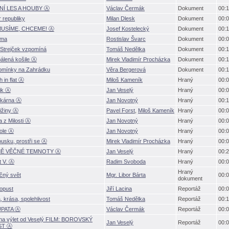
NÍ LES A HOUBY Ⓐ
Václav Čermák
Dokument
00:1
r republiky
Milan Dlesk
Dokument
00:0
USÍME, CHCEME! Ⓐ
Josef Kostelecký
Dokument
00:1
ma
Rostislav Švarc
Dokument
00:0
 Strejček vzpomín
Tomáš Nedělka
Dokument
00:1
álená košile Ⓐ
Mirek Vladimír Procházka
Dokument
00:1
omínky na Zahrádku
Věra Bergerov
Dokument
00:1
h in flat Ⓐ
Miloš Kameník
Hraný
00:0
ik Ⓐ
Jan Veselý
Hraný
00:0
íkárna Ⓐ
Jan Novotný
Hraný
00:1
ižiny Ⓐ
Pavel Forst
,
Miloš Kameník
Hraný
00:0
 z Milosti Ⓐ
Jan Novotný
Hraný
00:0
ole Ⓐ
Jan Novotný
Hraný
00:0
usku, prostři se Ⓐ
Mirek Vladimír Procházka
Hraný
00:0
Ě VĚČNÉ TEMNOTY Ⓐ
Jan Veselý
Hraný
00:2
t V. Ⓐ
Radim Svoboda
Hraný
00:0
Hraný
čný svět
Mgr. Libor Bárta
00:0
dokument
opust
Jiří Lacina
Reportáž
00:0
, krása, spolehlivost
Tomáš Nedělka
Reportáž
00:1
PATA Ⓐ
Václav Čermák
Reportáž
00:0
na výlet od Veselý FILM: BOROVSKÝ
Jan Veselý
Reportáž
00:0
ST Ⓐ