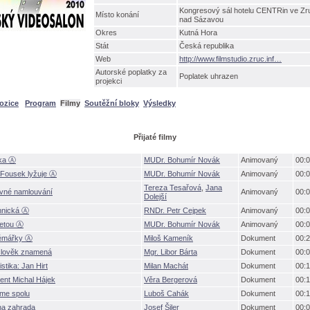
Kongresový sál hotelu CENTRin ve Zr
Místo konání
nad Sázavou
Okres
Kutná Hora
Stát
Česká republika
Web
http://www.filmstudio.zruc.inf
Autorské poplatky za
Poplatek uhrazen
projekci
ozice
Program
Filmy
Soutěžní bloky
Výsledky
Přijaté filmy
ka Ⓐ
MUDr. Bohumír Novák
Animovaný
00:0
Fousek lyžuje Ⓐ
MUDr. Bohumír Novák
Animovaný
00:0
Tereza Tesařov
,
Jana
vné namlouvání
Animovaný
00:0
Dolejší
hnická Ⓐ
RNDr. Petr Cejpek
Animovaný
00:0
netou Ⓐ
MUDr. Bohumír Novák
Animovaný
00:0
lémářky Ⓐ
Miloš Kameník
Dokument
00:2
člověk znamen
Mgr. Libor Bárta
Dokument
00:0
istika: Jan Hirt
Milan Machát
Dokument
00:1
gent Michal Hájek
Věra Bergerov
Dokument
00:1
me spolu
Luboš Cahák
Dokument
00:1
na zahrada
Josef Šiler
Dokument
00:0