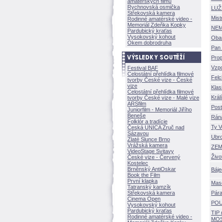
amatérských filmů
Rychnovská osmička
LUŽ
Střekovská kamera
Mist
Rodinné amatérské video -
Memoriál Zdeňka Kopky
NEM
Pardubický kraťas
Vysokovský kohout
Oba
Okem dobrodruha
Pan
Prop
Vzp
Festival BAF
Celostátní přehlídka filmové
Felc
tvorby České vize - České
vize
Klas
Celostátní přehlídka filmové
Král
tvorby České vize - Malé vize
ARSfilm
Post
Juniorfilm - Memoriál Jiřího
Beneše
Rána
Folklór a tradície
Ty V
Česká UNICA Zruč nad
Sázavou
Ubro
Zlaté Slunce Brno
Vrážská kamera
ZEM
VideoStage Svitavy
ivo
České vize - Červený
Kostelec
Brněnský AntiOskar
Báje
Book the Film
První klapka
Mas
Tatranský kamzík
Střekovská kamera
Pára
Cinema Open
POU
Vysokovský kohout
Pardubický kraťas
TIP 
Rodinné amatérské video -
MO