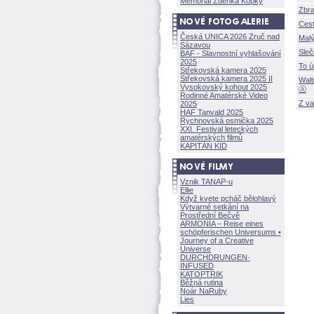
Memoriál Zdeňka Kopky
Zbra
Cest
Česká UNICA 2026 Zruč nad
Malý
Sázavou
Sleč
BAF - Slavnostní vyhlašování
2025
To ú
Střekovská kamera 2025
Střekovská kamera 2025 II
Walt
Vysokovský kohout 2025
Ⓐ
Rodinné Amatérské Video
Z v
2025
HAF Tanvald 2025
Rychnovská osmička 2025
XXI. Festival leteckých
amatérských filmů
KAPITÁN KID
Vznik TANAP-u
Ellie
Když kvete pcháč bělohlavý
Výtvarné setkání na
Prostřední Bečvě
ARMONÍA – Reise eines
schöpferisch
en Universums •
Journey of a Creative
Universe
DURCHDRUNGEN
·
INFUSED
KATOPTRIK
Běžná rutina
Noár NaRuby
Lies