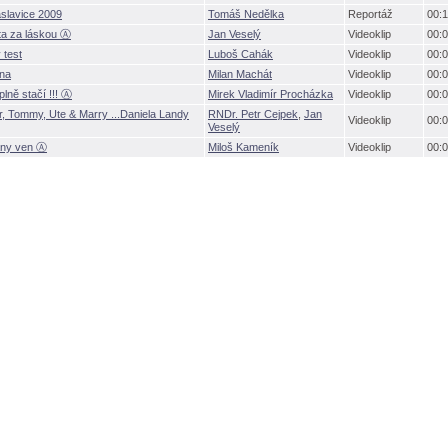
slavice 2009
Tomáš Nedělka
Reportáž
00:1
a za láskou Ⓐ
Jan Veselý
Videoklip
00:0
 test
Luboš Cahák
Videoklip
00:0
na
Milan Machát
Videoklip
00:0
plně stačí !!! Ⓐ
Mirek Vladimír Procházka
Videoklip
00:0
r, Tommy, Ute & Marry ...Daniela Landy
RNDr. Petr Cejpek
,
Jan
Videoklip
00:0
Veselý
any ven Ⓐ
Miloš Kameník
Videoklip
00:0