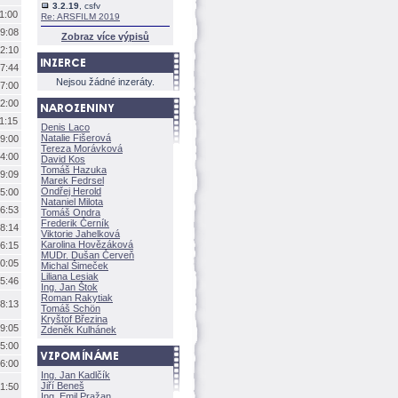
3.2.19
, csfv
1:00
Re: ARSFILM 2019
9:08
Zobraz více výpisů
2:10
7:44
Nejsou žádné inzeráty.
7:00
2:00
1:15
Denis Laco
Natalie Fišerov
9:00
Tereza Morávkov
4:00
David Kos
Tomáš Hazuka
9:09
Marek Fedrsel
Ondřej Herold
5:00
Nataniel Milota
6:53
Tomáš Ondra
Frederik Černík
8:14
Viktorie Jahelkov
Karolina Hovězákov
6:15
MUDr. Dušan Červeň
0:05
Michal Šimeček
Liliana Lesiak
5:46
Ing. Jan Štok
Roman Rakytiak
8:13
Tomáš Schön
Kryštof Březina
9:05
Zdeněk Kulhánek
5:00
6:00
Ing. Jan Kadlčík
Jiří Bene
1:50
Ing. Emil Pražan