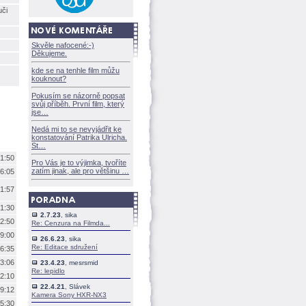
uči
Skvěle nafocené:-)
Děkujeme.
kde se na tenhle film můžu
kouknout?
Pokusím se názorně popsat
svůj příběh. První film, který
jse
Nedá mi to se nevyjádřit ke
konstatování Patrika Ulricha.
St
1:50
Pro Vás je to výjimka, tvoříte
zatím jinak, ale pro většinu
6:05
1:57
1:30
2.7.23
, sika
2:50
Re: Cenzura na Filmda...
9:00
26.6.23
, sika
Re: Editace sdružení
6:35
3:06
23.4.23
, mesrsmid
Re: lepidlo
2:10
22.4.21
, Slávek
9:12
Kamera Sony HXR-NX3
5:30