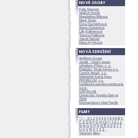
Felix Nguyen
Vojtěch Pavlík
Magdaléna Bílkov
Mark Sonin
Dora Ducháčkov
Alena Zemanov
Lilly Kollmerov
Tereza Polákov
Jakub Samek
Klára Fryčkov
ArtWork Group
Junák - český skaut,
středisko Příbor, z. s.
Digladior, škola šermu z.s.
Ústečtí filmaři, z.s.
Videoklub Kutná Hora
PROBILUM, z.s.
Umělecká agentura Ambrozia
o.p.s.
ORFIKLUB
Univerzita Tomáše Bati ve
Zlíně
Nízkoprahový klub Pacific
"
(
-
.
0
1
2
3
4
5
6
7
8
9
A
B
C
Č
D
Ď
E
F
G
H
Ch
I
Í
J
K
L
Ľ
M
N
O
Ó
P
Q
R
Ř
S
Ś
T
Ť
U
Ú
V
W
X
Y
Z
Všechny filmy