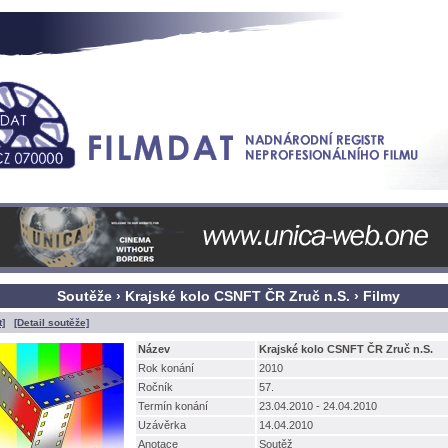
Soutěže › Krajské kolo CSNFT ČR Zruč n.S. › Filmy
t]
[Detail soutěže]
Název
Krajské kolo CSNFT ČR Zruč n.S.
Rok konání
2010
Ročník
57.
Termín konání
23.04.2010 - 24.04.2010
Uzávěrka
14.04.2010
Anotace
Soutěž