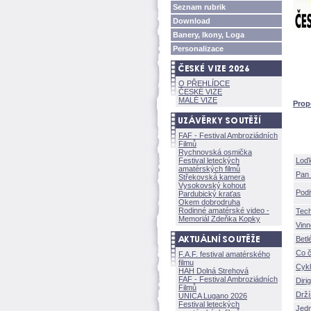
Seznam rubrik
Download
Banery, Ikony, Loga
Personalizace
O PŘEHLÍDCE
ČESKÉ VIZE
MALÉ VIZE
Prop
FAF - Festival Ambroziádních
Filmů
Rychnovská osmička
Festival leteckých
Loď
amatérských filmů
Pan 
Střekovská kamera
Vysokovský kohout
Podi
Pardubický kraťas
Okem dobrodruha
Rodinné amatérské video -
Tec
Memoriál Zdeňka Kopky
Vin
Bet
Co 
F.A.F. festival amatérského
filmu
Cykl
HAH Dolná Strehov
FAF - Festival Ambroziádních
Diri
Filmů
Drží
UNICA Lugano 2026
Festival leteckých
Jed