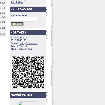
Petr Lášek
2:00
3:40
3:29
Vyhledat text
4:00
4:24
4:04
5:00
FILMDAT z. s.
IČ: 22866183
E-mail:
info@filmdat.cz
Tel:
602458782
Skype:
jaroslavsika