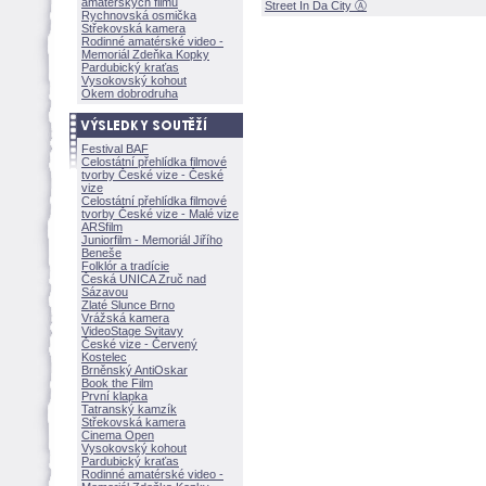
amatérských filmů
Street In Da City Ⓐ
Rychnovská osmička
Střekovská kamera
Rodinné amatérské video -
Memoriál Zdeňka Kopky
Pardubický kraťas
Vysokovský kohout
Okem dobrodruha
Festival BAF
Celostátní přehlídka filmové
tvorby České vize - České
vize
Celostátní přehlídka filmové
tvorby České vize - Malé vize
ARSfilm
Juniorfilm - Memoriál Jiřího
Beneše
Folklór a tradície
Česká UNICA Zruč nad
Sázavou
Zlaté Slunce Brno
Vrážská kamera
VideoStage Svitavy
České vize - Červený
Kostelec
Brněnský AntiOskar
Book the Film
První klapka
Tatranský kamzík
Střekovská kamera
Cinema Open
Vysokovský kohout
Pardubický kraťas
Rodinné amatérské video -