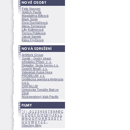
Felix Nguyen
Vojtěch Pavlík
Magdaléna Bílkov
Mark Sonin
Dora Ducháčkov
Alena Zemanov
Lilly Kollmerov
Tereza Polákov
Jakub Samek
Klára Fryčkov
ArtWork Group
Junák - český skaut,
středisko Příbor, z. s.
Digladior, škola šermu z.s.
Ústečtí filmaři, z.s.
Videoklub Kutná Hora
PROBILUM, z.s.
Umělecká agentura Ambrozia
o.p.s.
ORFIKLUB
Univerzita Tomáše Bati ve
Zlíně
Nízkoprahový klub Pacific
"
(
-
.
0
1
2
3
4
5
6
7
8
9
A
B
C
Č
D
Ď
E
F
G
H
Ch
I
Í
J
K
L
Ľ
M
N
O
Ó
P
Q
R
Ř
S
Ś
T
Ť
U
Ú
V
W
X
Y
Z
Všechny filmy