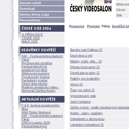
Seznam rubrik
Místo ko
Download
Okres
Banery, Ikony, Loga
Stát
Personalizace
Propozice
Program
Filmy
Soutěžní b
O PŘEHLÍDCE
ČESKÉ VIZE
MALÉ VIZE
Baroko nad Cidlinou Ⓐ
Duch lesa a víly
FAF - Festival Ambroziádních
Filmů
Masky, tváře, těla... Ⓐ
Rychnovská osmička
Festival leteckých
Omnia vincit amor Ⓐ
amatérských filmů
Osmá barva duhy Ⓐ
Střekovská kamera
Vysokovský kohout
Paličky pro krajkářky
Pardubický kraťas
Okem dobrodruha
Vosíci Ⓐ
Rodinné amatérské video -
Časy se mění! Ⓐ
Memoriál Zdeňka Kopky
Vytunelovaný vlak
Jarní romance
F.A.F. festival amatérského
Zločin a trest - podle zásahových jednot
filmu
HAH Dolná Strehov
Koleje - vlaky- mašinky
FAF - Festival Ambroziádních
Odpoledne s dechovkou
Filmů
UNICA Lugano 2026
Laminární turbulence Ⓐ
Festival leteckých