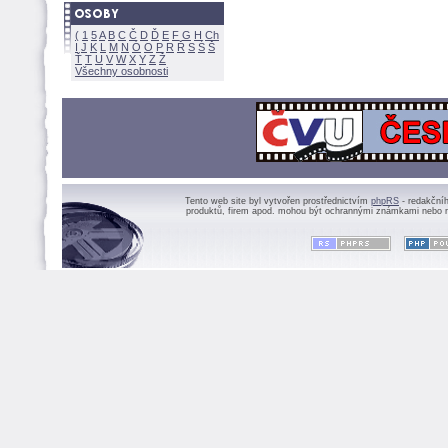
(
1
5
A
B
C
Č
D
Ď
E
F
G
H
Ch
I
J
K
L
M
N
Ó
O
P
R
Ř
S
Ś
Ť
T
U
V
W
X
Y
Z
Všechny osobnosti
Tento web site byl vytvořen prostřednictvím
phpRS
- redakční
produktů, firem apod. mohou být ochrannými známkami nebo r