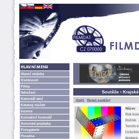
Hlavní stránka
Osobnosti
Filmy
Soutěže › Krajsk
Sdružení
Kalendář akcí
[Zpět]
[Detail soutěže]
Katalog služeb
Název
Inzerce
Rok kon
Kontaktní formulář
Ročník
Autorské poplatky
Termín k
Fotogalerie
Uzávěrk
Poradna
Anotace