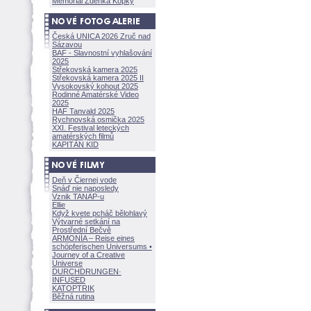
Memoriál Zdeňka Kopky
Česká UNICA 2026 Zruč nad
Sázavou
BAF - Slavnostní vyhlašování
2025
Střekovská kamera 2025
Střekovská kamera 2025 II
Vysokovský kohout 2025
Rodinné Amatérské Video
2025
HAF Tanvald 2025
Rychnovská osmička 2025
XXI. Festival leteckých
amatérských filmů
KAPITÁN KID
Deň v Čiernej vode
Snáď nie naposledy
Vznik TANAP-u
Ellie
Když kvete pcháč bělohlavý
Výtvarné setkání na
Prostřední Bečvě
ARMONÍA – Reise eines
schöpferisch
en Universums •
Journey of a Creative
Universe
DURCHDRUNGEN
·
INFUSED
KATOPTRIK
Běžná rutina