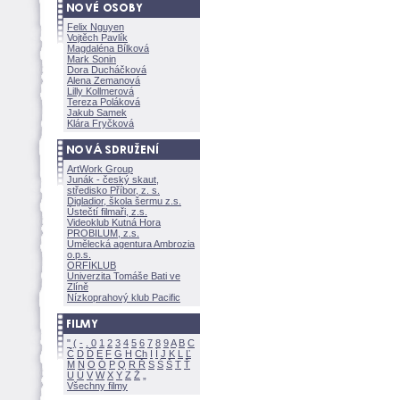
Felix Nguyen
Vojtěch Pavlík
Magdaléna Bílkov
Mark Sonin
Dora Ducháčkov
Alena Zemanov
Lilly Kollmerov
Tereza Polákov
Jakub Samek
Klára Fryčkov
ArtWork Group
Junák - český skaut,
středisko Příbor, z. s.
Digladior, škola šermu z.s.
Ústečtí filmaři, z.s.
Videoklub Kutná Hora
PROBILUM, z.s.
Umělecká agentura Ambrozia
o.p.s.
ORFIKLUB
Univerzita Tomáše Bati ve
Zlíně
Nízkoprahový klub Pacific
"
(
-
.
0
1
2
3
4
5
6
7
8
9
A
B
C
Č
D
Ď
E
F
G
H
Ch
I
Í
J
K
L
Ľ
M
N
O
Ó
P
Q
R
Ř
S
Ś
T
Ť
U
Ú
V
W
X
Y
Z
Všechny filmy