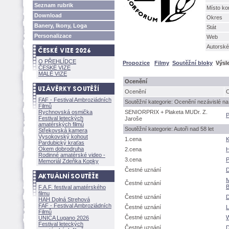
Seznam rubrik
Místo ko
Download
Okres
Banery, Ikony, Loga
Stát
Personalizace
Web
Autorské
O PŘEHLÍDCE
Propozice
Filmy
Soutěžní bloky
Výsl
ČESKÉ VIZE
MALÉ VIZE
Ocenění
Ocenění
O
FAF - Festival Ambroziádních
Soutěžní kategorie: Ocenění nezávislé na 
Filmů
Rychnovská osmička
SENIORPRIX + Plaketa MUDr. Z.
P
Festival leteckých
Jaroše
amatérských filmů
Soutěžní kategorie: Autoři nad 58 let
Střekovská kamera
Vysokovský kohout
1.cena
K
Pardubický kraťas
Okem dobrodruha
2.cena
H
Rodinné amatérské video -
3.cena
P
Memoriál Zdeňka Kopky
Čestné uznání
D
M
Čestné uznání
B
F.A.F. festival amatérského
filmu
Čestné uznání
D
HAH Dolná Strehov
FAF - Festival Ambroziádních
Čestné uznání
Filmů
Čestné uznání
W
UNICA Lugano 2026
Festival leteckých
Čestné uznání
D