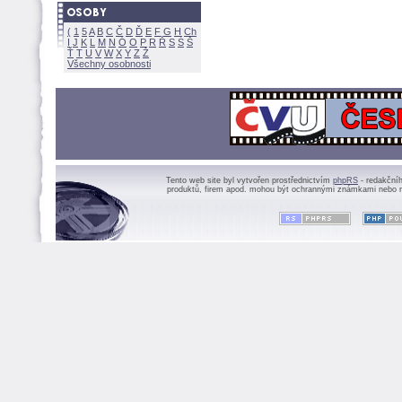
(
1
5
A
B
C
Č
D
Ď
E
F
G
H
Ch
I
J
K
L
M
N
Ó
O
P
R
Ř
S
Ś
Ť
T
U
V
W
X
Y
Z
Všechny osobnosti
Tento web site byl vytvořen prostřednictvím
phpRS
- redakční
produktů, firem apod. mohou být ochrannými známkami nebo r