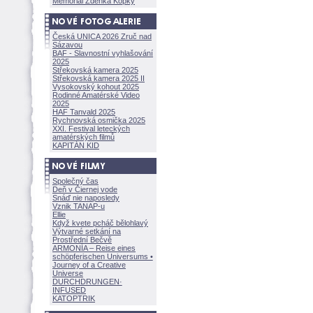
Memoriál Zdeňka Kopky
Česká UNICA 2026 Zruč nad
Sázavou
BAF - Slavnostní vyhlašování
2025
Střekovská kamera 2025
Střekovská kamera 2025 II
Vysokovský kohout 2025
Rodinné Amatérské Video
2025
HAF Tanvald 2025
Rychnovská osmička 2025
XXI. Festival leteckých
amatérských filmů
KAPITÁN KID
Společný čas
Deň v Čiernej vode
Snáď nie naposledy
Vznik TANAP-u
Ellie
Když kvete pcháč bělohlavý
Výtvarné setkání na
Prostřední Bečvě
ARMONÍA – Reise eines
schöpferisch
en Universums •
Journey of a Creative
Universe
DURCHDRUNGEN
·
INFUSED
KATOPTRIK