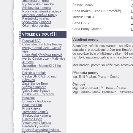
amatérských filmů
Rychnovská osmička
Čestné uznání
Střekovská kamera
Cena diváka (Cena DK Kroměříž)
P
Rodinné amatérské video -
Memoriál Zdeňka Kopky
Medaile UNICA
B
Pardubický kraťas
Vysokovský kohout
Cena ČSFV
1
Okem dobrodruha
Cena Percy Childse
R
Vyjádření poroty
Festival BAF
Celostátní přehlídka filmové
estnáctý ročník mezinárodní soutěže
tvorby České vize - České
souladu s propozicemi určen pro filmaře
vize
do soutěže bylo přihlášeno celkem 54 sn
Celostátní přehlídka filmové
nich bylo natočeno zahraničními autory – 
tvorby České vize - Malé vize
ARSfilm
Mezinárodní porota soutěže byla sestaven
Juniorfilm - Memoriál Jiřího
Beneše
Folklór a tradície
Předseda poroty
Česká UNICA Zruč nad
Ing. Emil Pražan, Praha – Česko
Sázavou
Zlaté Slunce Brno
Členové
Vrážská kamera
Mgr. Jakub Nosek, ČT Brno – Česko
VideoStage Svitavy
Mgr. Ladislav Munk, Bratislava – Slovens
České vize - Červený
Kostelec
Brněnský AntiOskar
Book the Film
První klapka
Tatranský kamzík
Střekovská kamera
Cinema Open
Vysokovský kohout
Pardubický kraťas
Rodinné amatérské video -