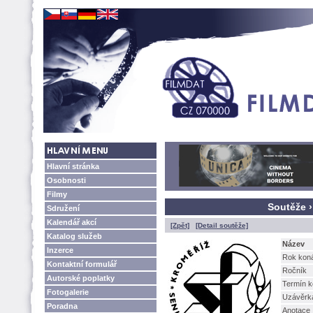
Hlavní stránka
Osobnosti
Filmy
Soutěže ›
Sdružení
Kalendář akcí
[Zpět]
[Detail soutěže]
Katalog služeb
Název
Inzerce
Rok kon
Kontaktní formulář
Ročník
Autorské poplatky
Termín k
Fotogalerie
Uzávěrk
Poradna
Anotace