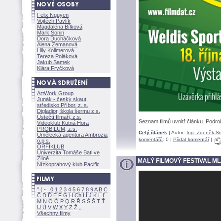
Felix Nguyen
Vojtěch Pavlík
Magdaléna Bílkov
Mark Sonin
Dora Ducháčkov
Alena Zemanov
Lilly Kollmerov
Tereza Polákov
Jakub Samek
Klára Fryčkov
ArtWork Group
Junák - český skaut,
středisko Příbor, z. s.
Digladior, škola šermu z.s.
Ústečtí filmaři, z.s.
Seznam filmů uvnitř článku. Podro
Videoklub Kutná Hora
PROBILUM, z.s.
Celý článek
| Autor:
Ing. Zdeněk S
Umělecká agentura Ambrozia
komentářů
: 0 |
Přidat komentář
|
o.p.s.
ORFIKLUB
Univerzita Tomáše Bati ve
Zlíně
MALÝ FILMOVÝ FESTIVAL M
Nízkoprahový klub Pacific
"
(
-
.
0
1
2
3
4
5
6
7
8
9
A
B
C
Č
D
Ď
E
F
G
H
Ch
I
Í
J
K
L
Ľ
M
N
O
Ó
P
Q
R
Ř
S
Ś
T
Ť
U
Ú
V
W
X
Y
Z
Všechny filmy