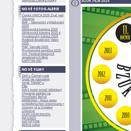
Memoriál Zdeňka Kopky
BZUK FILM 2014
Česká UNICA 2026 Zruč nad
Sázavou
BAF - Slavnostní vyhlašování
2025
Střekovská kamera 2025
Střekovská kamera 2025 II
Vysokovský kohout 2025
Rodinné Amatérské Video
2025
HAF Tanvald 2025
Rychnovská osmička 2025
XXI. Festival leteckých
amatérských filmů
KAPITÁN KID
Deň v Čiernej vode
Snáď nie naposledy
Vznik TANAP-u
Ellie
Když kvete pcháč bělohlavý
Výtvarné setkání na
Prostřední Bečvě
ARMONÍA – Reise eines
schöpferisch
en Universums •
Journey of a Creative
Universe
DURCHDRUNGEN
·
INFUSED
KATOPTRIK
Běžná rutina