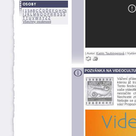
(
1
5
A
B
C
Č
D
Ď
E
F
G
H
Ch
I
J
K
L
M
N
Ó
O
P
R
Ř
S
Ś
Ť
T
U
V
W
X
Y
Z
Všechny osobnosti
| Autor:
Katrin Taubingerov
| Vydán
POZVÁNKA NA VIDEOCULTU
Vážení přáte
kterou již 
Tento festi
vaše videofi
nestačíte c
Nechcete zt
Nebojte se p
vás! Propozi