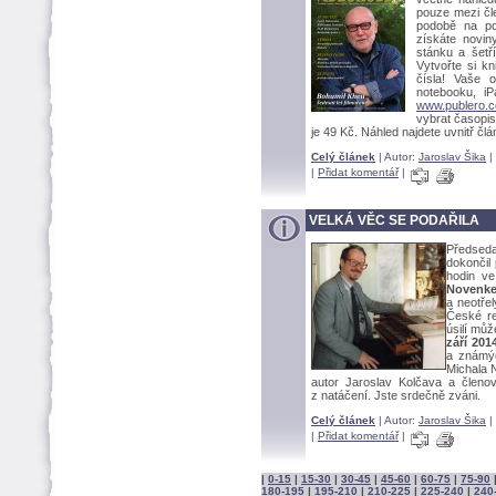
pouze mezi čle
podobě na po
získáte novin
stánku a šetří
Vytvořte si k
čísla! Vaše 
notebooku, iP
www.publero.
vybrat časopis
je 49 Kč. Náhled najdete uvnitř člá
Celý článek
| Autor:
Jaroslav Šika
|
|
Přidat komentář
|
VELKÁ VĚC SE PODAŘILA
Předsed
dokončil 
hodin v
Noven
a neotře
České re
úsilí můž
září 201
a známýc
Michala N
autor Jaroslav Kolčava a členov
z natáčení. Jste srdečně zváni.
Celý článek
| Autor:
Jaroslav Šika
|
|
Přidat komentář
|
|
0-15
|
15-30
|
30-45
|
45-60
|
60-75
|
75-90
180-195
|
195-210
|
210-225
|
225-240
|
240