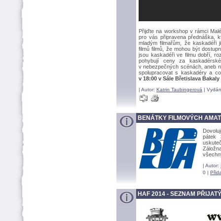
Přijďte na workshop v rámci Malé
pro vás připravena přednáška, kt
mladým filmařům, že kaskadéři 
filmů filmů, že mohou být dostup
jsou kaskadéři ve filmu dobří, r
pohybují ceny za kaskadérsk
v nebezpečných scénách, aneb není
spolupracovat s kaskadéry a c
v 18:00 v Sále Břetislava Bakaly
| Autor:
Katrin Taubingerov
| Vydán
BENÁTKY FILMOVÝCH AMATÉ
Dovoluj
pátek
uskuteč
Záložn
všechn
| Autor:
0 |
Přid
HAF 2014 - SEZNAM PŘIJAT