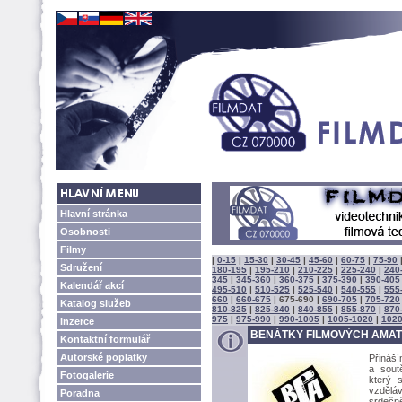
Hlavní stránka
Osobnosti
Filmy
|
0-15
|
15-30
|
30-45
|
45-60
|
60-75
|
75-90
Sdružení
180-195
|
195-210
|
210-225
|
225-240
|
240
345
|
345-360
|
360-375
|
375-390
|
390-405
Kalendář akcí
495-510
|
510-525
|
525-540
|
540-555
|
555
660
|
660-675
|
675-690
|
690-705
|
705-720
Katalog služeb
810-825
|
825-840
|
840-855
|
855-870
|
870
975
|
975-990
|
990-1005
|
1005-1020
|
1020
Inzerce
BENÁTKY FILMOVÝCH AMAT
Kontaktní formulář
Autorské poplatky
Přináš
a sout
Fotogalerie
který 
vzděláv
Poradna
srdečn