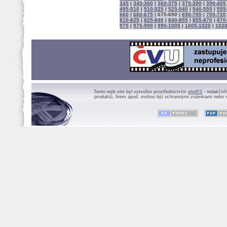
345
|
345-360
|
360-375
|
375-390
|
390-405
495-510
|
510-525
|
525-540
|
540-555
|
555
660
|
660-675
|
675-690
|
690-705
|
705-720
810-825
|
825-840
|
840-855
|
855-870
|
870
975
|
975-990
|
990-1005
|
1005-1020
|
1020
Tento web site byl vytvořen prostřednictvím
phpRS
- redakční
produktů, firem apod. mohou být ochrannými známkami nebo r