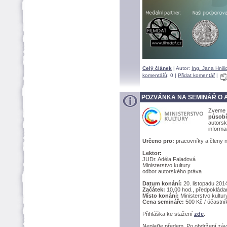
Celý článek
| Autor:
Ing. Jana Hnil
komentářů
: 0 |
Přidat komentář
|
POZVÁNKA NA SEMINÁŘ O
Zveme 
působ
autorsk
inform
Určeno pro:
pracovníky a členy n
Lektor:
JUDr. Adéla Faladov
Ministerstvo kultury
odbor autorského práva
Datum konání:
20. listopadu 201
Začátek:
10,00 hod., předpokláda
Místo konání:
Ministerstvo kultur
Cena semináře:
500 Kč / účastní
Přihláška ke stažení
zde
.
Neplaťte předem. Po obdržení záv