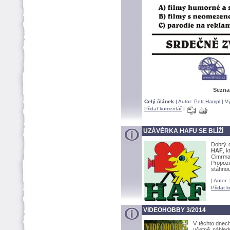
Seznam
Celý článek
| Autor:
Petr Hampl
| V
Přidat komentář
|
UZÁVĚRKA HAFU SE BLÍŽÍ
Dobrý d
HAF
, 
Cimrma
Propoz
stáhno
| Autor:
Přidat 
VIDEOHOBBY 3/2014
V těchto dnech
včetně náhledu