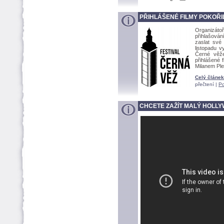
PŘIHLÁŠENÉ FILMY POKOŘI
Organizát
přihlašován
zaslat své
listopadu 
Černé věže
přihlášené 
Milanem Ple
Celý článek
přečtení |
Po
CHCETE ZAŽÍT MALÝ HOLL