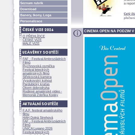
Seznam rubrik
a repor
Download
Celý čl
Banery, Ikony, Loga
přečten
Personalizace
CINEMA OPEN NA PODZIM V
O PŘEHLÍDCE
ČESKÉ VIZE
MALÉ VIZE
FAF - Festival Ambroziádních
Filmů
Rychnovská osmička
Festival leteckých
amatérských filmů
Střekovská kamera
Vysokovský kohout
Pardubický kraťas
Okem dobrodruha
Rodinné amatérské video -
Memoriál Zdeňka Kopky
F.A.F. festival amatérského
filmu
HAH Dolná Strehov
FAF - Festival Ambroziádních
Filmů
UNICA Lugano 2026
Festival leteckých