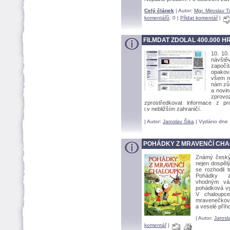
Celý článek
| Autor:
Mgr. Miroslav 
komentářů
: 0 |
Přidat komentář
|
FILMDAT ZDOLAL 400.000 H
10. 10.
návšt
započí
opakova
všem na
nám zůs
a novin
zprovo
zprostředkovat informace z pr
i v nebližším zahraničí.
| Autor:
Jaroslav Šika
| Vydáno dne 
POHÁDKY Z MRAVENČÍ CH
Známý český 
nejen dospěl
se rozhodli 
Pohádky 
vhodným ván
pohádková vyp
V chaloupce
mravenečkové
a veselé pří
| Autor:
Jarosl
komentář
|