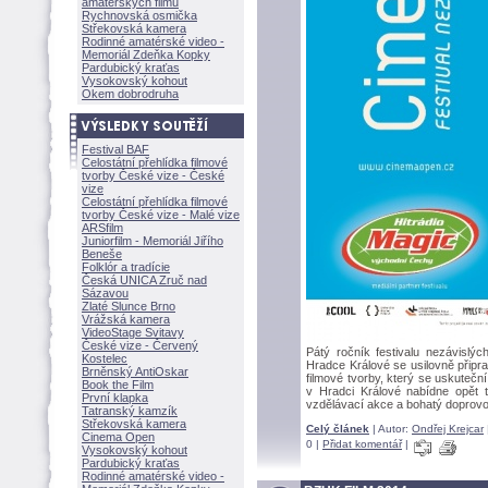
amatérských filmů
Rychnovská osmička
Střekovská kamera
Rodinné amatérské video -
Memoriál Zdeňka Kopky
Pardubický kraťas
Vysokovský kohout
Okem dobrodruha
Festival BAF
Celostátní přehlídka filmové
tvorby České vize - České
vize
Celostátní přehlídka filmové
tvorby České vize - Malé vize
ARSfilm
Juniorfilm - Memoriál Jiřího
Beneše
Folklór a tradície
Česká UNICA Zruč nad
Sázavou
Zlaté Slunce Brno
Vrážská kamera
VideoStage Svitavy
České vize - Červený
Pátý ročník festivalu nezávislýc
Kostelec
Hradce Králové se usilovně připr
Brněnský AntiOskar
filmové tvorby, který se uskutečn
Book the Film
v Hradci Králové nabídne opět tu
První klapka
vzdělávací akce a bohatý doprov
Tatranský kamzík
Střekovská kamera
Celý článek
| Autor:
Ondřej Krejcar
Cinema Open
0 |
Přidat komentář
|
Vysokovský kohout
Pardubický kraťas
Rodinné amatérské video -